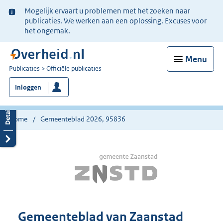
Ter
Mogelijk ervaart u problemen met het zoeken naar
informatie:
publicaties. We werken aan een oplossing. Excuses voor
het ongemak.
Menu
U
Publicaties
Officiële publicaties
bent
Inloggen
nu
hier:
Home
Gemeenteblad 2026, 95836
Gemeenteblad van Zaanstad