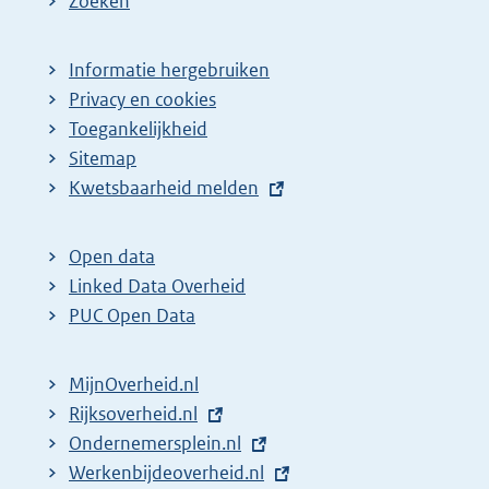
Zoeken
Informatie hergebruiken
Privacy en cookies
Toegankelijkheid
Sitemap
E
Kwetsbaarheid melden
x
t
Open data
e
Linked Data Overheid
r
PUC Open Data
n
e
MijnOverheid.nl
l
E
Rijksoverheid.nl
i
x
E
Ondernemersplein.nl
n
t
x
E
Werkenbijdeoverheid.nl
k