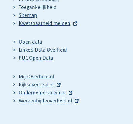
Toegankelijkheid
Sitemap
E
Kwetsbaarheid melden
x
t
Open data
e
Linked Data Overheid
r
PUC Open Data
n
e
MijnOverheid.nl
l
E
Rijksoverheid.nl
i
x
E
Ondernemersplein.nl
n
t
x
E
Werkenbijdeoverheid.nl
k
e
t
x
:
r
e
t
n
r
e
e
n
r