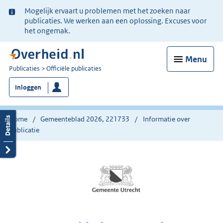
Ter
Mogelijk ervaart u problemen met het zoeken naar
informatie:
publicaties. We werken aan een oplossing. Excuses voor
het ongemak.
Menu
U
Publicaties
Officiële publicaties
bent
Inloggen
nu
hier:
Home
Gemeenteblad 2026, 221733
Informatie over
publicatie