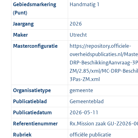
r
g
f
n
i
e
b
K
b
8
Gebiedsmarkering
Handmatig 1
o
r
o
f
n
i
b
K
(Punt)
o
o
r
o
f
n
b
Jaargang
2026
t
o
m
r
o
f
t
t
Maker
Utrecht
a
m
r
o
e
t
a
a
m
r
Masterconfiguratie
https://repository.officiele-
:
e
t
a
a
m
overheidspublicaties.nl/Mast
2
:
t
a
a
DRP-BeschikkingAanvraag-3P
K
2
t
a
ZM/2.85/xml/MC-DRP-Beschi
b
K
t
3Pas-ZM.xml
b
Organisatietype
gemeente
Publicatieblad
Gemeenteblad
Publicatiedatum
2026-05-11
Referentienummer
Rx.Mission zaak GU-Z2026-
Rubriek
officiële publicatie