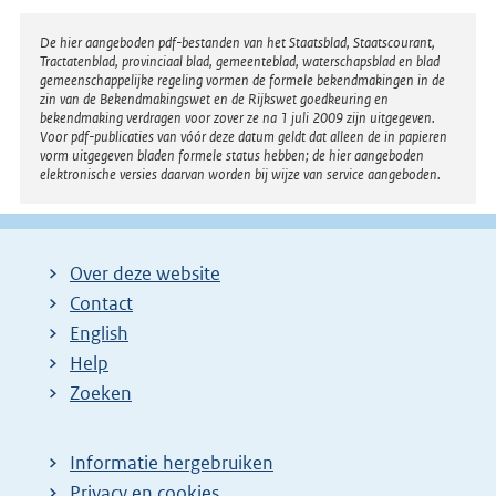
Disclaimer
De hier aangeboden pdf-bestanden van het Staatsblad, Staatscourant,
Tractatenblad, provinciaal blad, gemeenteblad, waterschapsblad en blad
gemeenschappelijke regeling vormen de formele bekendmakingen in de
zin van de Bekendmakingswet en de Rijkswet goedkeuring en
bekendmaking verdragen voor zover ze na 1 juli 2009 zijn uitgegeven.
Voor pdf-publicaties van vóór deze datum geldt dat alleen de in papieren
vorm uitgegeven bladen formele status hebben; de hier aangeboden
elektronische versies daarvan worden bij wijze van service aangeboden.
Over deze website
Contact
English
Help
Zoeken
Informatie hergebruiken
Privacy en cookies