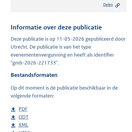
e
Delen
s
t
a
n
Informatie over deze publicatie
d
s
Deze publicatie is op 11-05-2026 gepubliceerd door
g
Utrecht. De publicatie is van het type
r
evenementenvergunning en heeft als identifier
o
"gmb-2026-221733".
o
t
Bestandsformaten
t
e
Op dit moment is de publicatie beschikbaar in de
:
2
volgende formaten:
9
1
D
PDF
b
K
o
D
ODT
e
b
b
w
o
D
XML
s
e
b