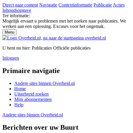
Direct naar content
Navigatie
Contextinformatie
Publicatie
Acties
Inhoudsopgave
Ter informatie:
Mogelijk ervaart u problemen met het zoeken naar publicaties. We
werken aan een oplossing. Excuses voor het ongemak.
Menu
U bent nu hier:
Publicaties
Officiële publicaties
Inloggen
Primaire navigatie
Andere sites binnen
Overheid.nl
Home
Uitgebreid zoeken
Mijn abonnementen
Help
Andere sites binnen
Overheid.nl
Berichten over uw Buurt