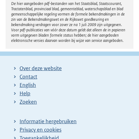
Disclaimer
De hier aangeboden pdf-bestanden van het Staatsblad, Staatscourant,
Tractatenblad, provinciaal blad, gemeenteblad, waterschapsblad en blad
gemeenschappelijke regeling vormen de formele bekendmakingen in de
zin van de Bekendmakingswet en de Rijkswet goedkeuring en
bekendmaking verdragen voor zover ze na 1 juli 2009 zijn uitgegeven.
Voor pdf-publicaties van vóór deze datum geldt dat alleen de in papieren
vorm uitgegeven bladen formele status hebben; de hier aangeboden
elektronische versies daarvan worden bij wijze van service aangeboden.
Over deze website
Contact
English
Help
Zoeken
Informatie hergebruiken
Privacy en cookies
Toegankelijkheid