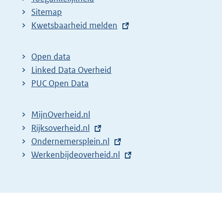
Sitemap
E
Kwetsbaarheid melden
x
t
Open data
e
Linked Data Overheid
r
PUC Open Data
n
e
MijnOverheid.nl
l
E
Rijksoverheid.nl
i
x
E
Ondernemersplein.nl
n
t
x
E
Werkenbijdeoverheid.nl
k
e
t
x
:
r
e
t
n
r
e
e
n
r
l
e
n