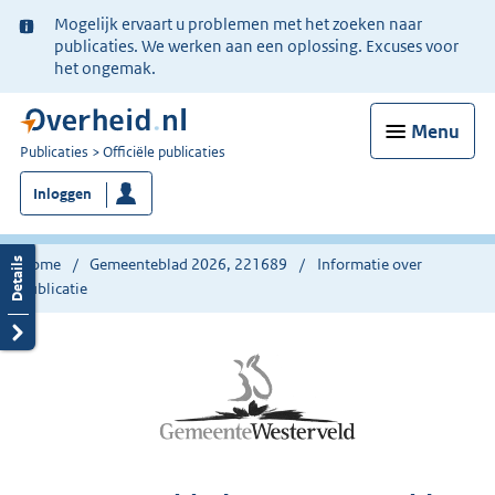
Ter
Mogelijk ervaart u problemen met het zoeken naar
informatie:
publicaties. We werken aan een oplossing. Excuses voor
het ongemak.
Menu
U
Publicaties
Officiële publicaties
bent
Inloggen
nu
hier:
Home
Gemeenteblad 2026, 221689
Informatie over
publicatie