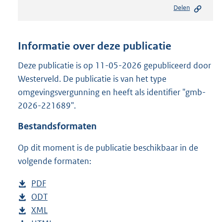
e
Delen
s
t
a
n
Informatie over deze publicatie
d
s
Deze publicatie is op 11-05-2026 gepubliceerd door
g
Westerveld. De publicatie is van het type
r
omgevingsvergunning en heeft als identifier "gmb-
o
2026-221689".
o
t
Bestandsformaten
t
e
Op dit moment is de publicatie beschikbaar in de
:
2
volgende formaten:
3
1
D
PDF
b
K
o
D
ODT
e
b
b
w
o
D
XML
s
e
b