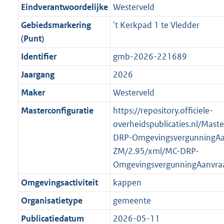
r
g
f
n
i
e
b
b
b
5
Eindverantwoordelijke
Westerveld
o
r
o
f
n
i
K
Gebiedsmarkering
't Kerkpad 1 te Vledder
o
o
r
o
f
n
b
(Punt)
t
o
m
r
o
f
t
t
Identifier
gmb-2026-221689
a
m
r
o
e
t
a
a
m
r
Jaargang
2026
:
e
t
a
a
m
Maker
Westerveld
2
:
t
a
a
K
2
Masterconfiguratie
https://repository.officiele-
t
a
b
K
overheidspublicaties.nl/Mast
t
b
DRP-OmgevingsvergunningAa
ZM/2.95/xml/MC-DRP-
OmgevingsvergunningAanvra
Omgevingsactiviteit
kappen
Organisatietype
gemeente
Publicatiedatum
2026-05-11