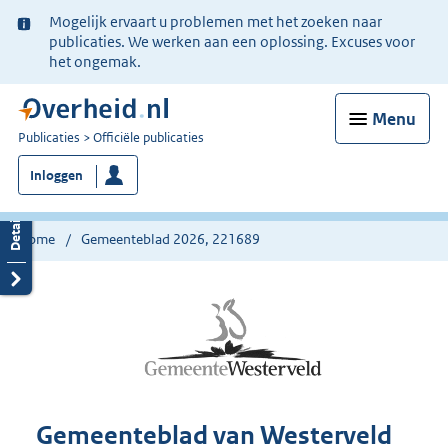
Ter
Mogelijk ervaart u problemen met het zoeken naar
informatie:
publicaties. We werken aan een oplossing. Excuses voor
het ongemak.
Menu
U
Publicaties
Officiële publicaties
bent
Inloggen
nu
hier:
Home
Gemeenteblad 2026, 221689
Gemeenteblad van Westerveld