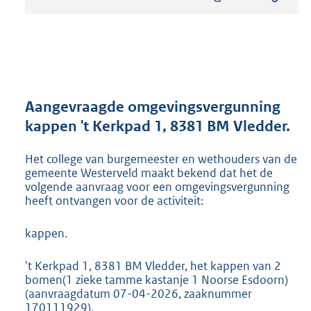
s
t
a
n
d
s
g
r
Aangevraagde omgevingsvergunning
o
kappen 't Kerkpad 1, 8381 BM Vledder.
o
t
Het college van burgemeester en wethouders van de
t
gemeente Westerveld maakt bekend dat het de
e
volgende aanvraag voor een omgevingsvergunning
:
heeft ontvangen voor de activiteit:
2
3
kappen.
1
K
b
't Kerkpad 1, 8381 BM Vledder, het kappen van 2
bomen(1 zieke tamme kastanje 1 Noorse Esdoorn)
(aanvraagdatum 07-04-2026, zaaknummer
170111929).