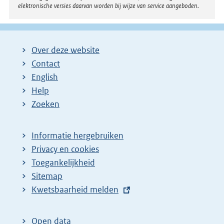
elektronische versies daarvan worden bij wijze van service aangeboden.
Over deze website
Contact
English
Help
Zoeken
Informatie hergebruiken
Privacy en cookies
Toegankelijkheid
Sitemap
E
Kwetsbaarheid melden
x
t
Open data