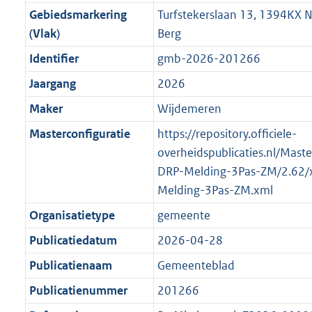
o
f
n
i
K
Gebiedsmarkering
Turfstekerslaan 13, 1394KX 
o
o
r
o
f
n
b
(Vlak)
Berg
t
o
m
r
o
f
t
t
Identifier
gmb-2026-201266
a
m
r
o
e
t
a
a
m
r
Jaargang
2026
:
e
t
a
a
m
Maker
Wijdemeren
2
:
t
a
a
K
2
Masterconfiguratie
https://repository.officiele-
t
a
b
K
overheidspublicaties.nl/Mast
t
b
DRP-Melding-3Pas-ZM/2.62/
Melding-3Pas-ZM.xml
Organisatietype
gemeente
Publicatiedatum
2026-04-28
Publicatienaam
Gemeenteblad
Publicatienummer
201266