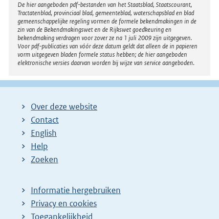
Disclaimer
De hier aangeboden pdf-bestanden van het Staatsblad, Staatscourant,
Tractatenblad, provinciaal blad, gemeenteblad, waterschapsblad en blad
gemeenschappelijke regeling vormen de formele bekendmakingen in de
zin van de Bekendmakingswet en de Rijkswet goedkeuring en
bekendmaking verdragen voor zover ze na 1 juli 2009 zijn uitgegeven.
Voor pdf-publicaties van vóór deze datum geldt dat alleen de in papieren
vorm uitgegeven bladen formele status hebben; de hier aangeboden
elektronische versies daarvan worden bij wijze van service aangeboden.
Over deze website
Contact
English
Help
Zoeken
Informatie hergebruiken
Privacy en cookies
Toegankelijkheid