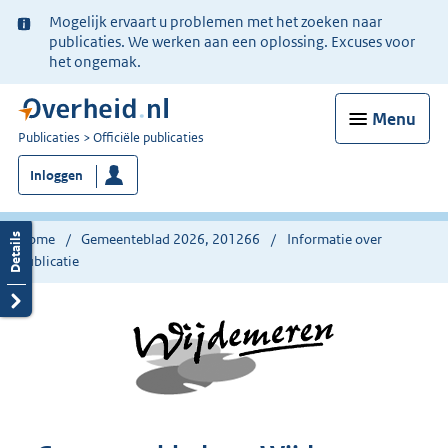
Ter
Mogelijk ervaart u problemen met het zoeken naar
informatie:
publicaties. We werken aan een oplossing. Excuses voor
het ongemak.
Menu
U
Publicaties
Officiële publicaties
bent
Inloggen
nu
hier:
Home
Gemeenteblad 2026, 201266
Informatie over
publicatie