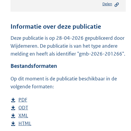
Delen
s
t
a
n
Informatie over deze publicatie
d
s
Deze publicatie is op 28-04-2026 gepubliceerd door
g
Wijdemeren. De publicatie is van het type andere
r
melding en heeft als identifier "gmb-2026-201266".
o
o
Bestandsformaten
t
t
Op dit moment is de publicatie beschikbaar in de
e
volgende formaten:
:
2
1
D
PDF
b
7
o
D
ODT
e
b
K
w
o
D
XML
s
e
b
b
n
w
o
D
HTML
t
s
e
b