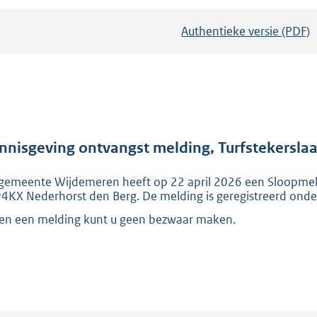
Authentieke versie (PDF)
b
e
s
t
a
n
d
nnisgeving ontvangst melding, Turfstekersla
s
gemeente Wijdemeren heeft op 22 april 2026 een Sloopmeldi
g
4KX Nederhorst den Berg. De melding is geregistreerd o
r
en een melding kunt u geen bezwaar maken.
o
o
t
t
e