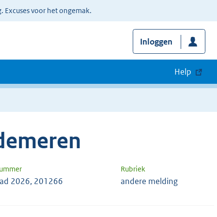
g. Excuses voor het ongemak.
Inloggen
Help
jdemeren
nummer
Rubriek
ad 2026, 201266
andere melding