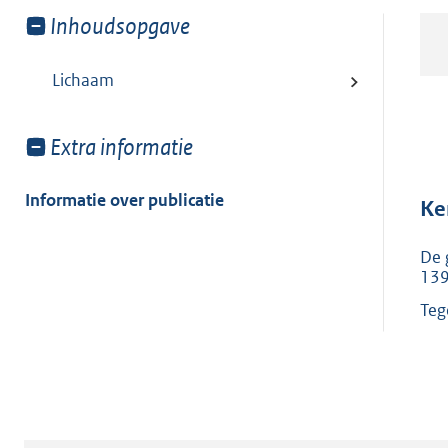
Toon
Inhoudsopgave
meer
van:
Lichaam
Toon
Extra informatie
meer
van:
Informatie over publicatie
Ke
De 
139
Teg