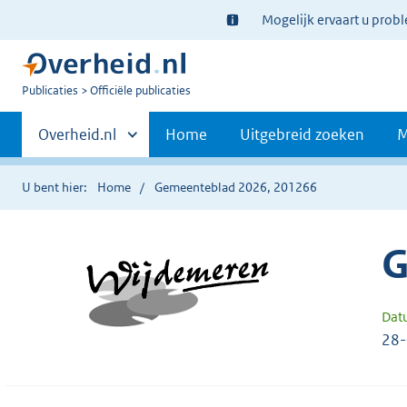
Ter
Mogelijk ervaart u prob
informatie:
U
Publicaties
Officiële publicaties
bent
Primaire
nu
Andere
Overheid.nl
Home
Uitgebreid zoeken
M
hier:
sites
navigatie
binnen
U bent hier:
Home
Gemeenteblad 2026, 201266
G
Dat
28-