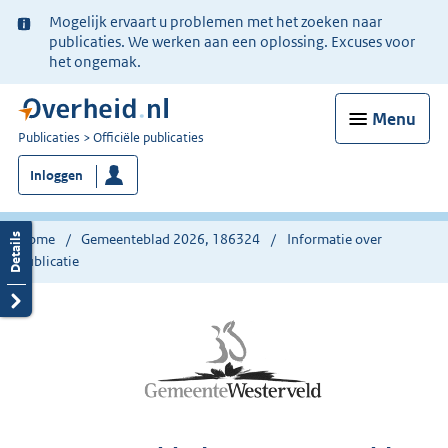
Ter
Mogelijk ervaart u problemen met het zoeken naar
informatie:
publicaties. We werken aan een oplossing. Excuses voor
het ongemak.
Menu
U
Publicaties
Officiële publicaties
bent
Inloggen
nu
hier:
Home
Gemeenteblad 2026, 186324
Informatie over
publicatie