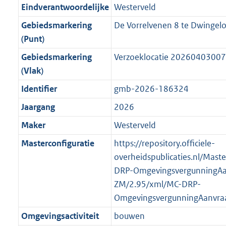
r
g
f
n
i
e
b
b
b
5
Eindverantwoordelijke
Westerveld
o
r
o
f
n
i
K
Gebiedsmarkering
De Vorrelvenen 8 te Dwingel
o
o
r
o
f
n
b
(Punt)
t
o
m
r
o
f
t
t
Gebiedsmarkering
Verzoeklocatie 2026040300
a
m
r
o
e
t
(Vlak)
a
a
m
r
:
e
t
a
a
m
Identifier
gmb-2026-186324
3
:
t
a
a
Jaargang
2026
K
2
t
a
b
K
Maker
Westerveld
t
b
Masterconfiguratie
https://repository.officiele-
overheidspublicaties.nl/Mast
DRP-OmgevingsvergunningAa
ZM/2.95/xml/MC-DRP-
OmgevingsvergunningAanvra
Omgevingsactiviteit
bouwen