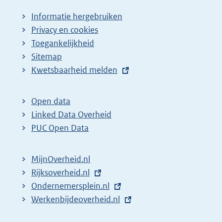
Informatie hergebruiken
Privacy en cookies
Toegankelijkheid
Sitemap
E
Kwetsbaarheid melden
x
t
Open data
e
Linked Data Overheid
r
PUC Open Data
n
e
MijnOverheid.nl
l
E
Rijksoverheid.nl
i
x
E
Ondernemersplein.nl
n
t
x
E
Werkenbijdeoverheid.nl
k
e
t
x
: