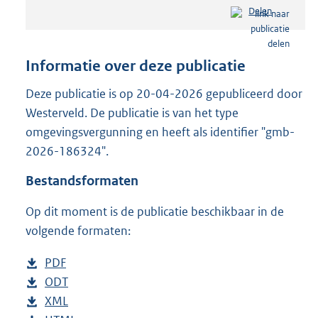
e
Delen
s
t
a
n
Informatie over deze publicatie
d
s
Deze publicatie is op 20-04-2026 gepubliceerd door
g
Westerveld. De publicatie is van het type
r
omgevingsvergunning en heeft als identifier "gmb-
o
2026-186324".
o
t
Bestandsformaten
t
e
Op dit moment is de publicatie beschikbaar in de
:
2
volgende formaten:
3
1
D
PDF
b
K
o
D
ODT
e
b
b
w
o
D
XML
s
e
b