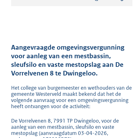
s
t
a
n
d
s
g
r
Aangevraagde omgevingsvergunning
o
voor aanleg van een mestbassin,
o
sleufsilo en vaste mestopslag aan De
t
t
Vorrelvenen 8 te Dwingeloo.
e
:
Het college van burgemeester en wethouders van de
2
gemeente Westerveld maakt bekend dat het de
3
volgende aanvraag voor een omgevingsvergunning
1
heeft ontvangen voor de activiteit:
K
b
De Vorrelvenen 8, 7991 TP Dwingeloo, voor de
aanleg van een mestbassin, sleufsilo en vaste
mestopslag (aanvraagdatum 03-04-2026,