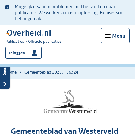
Ter
Mogelijk ervaart u problemen met het zoeken naar
informatie:
publicaties. We werken aan een oplossing. Excuses voor
het ongemak.
Menu
U
Publicaties
Officiële publicaties
bent
Inloggen
nu
hier:
Home
Gemeenteblad 2026, 186324
Gemeenteblad van Westerveld