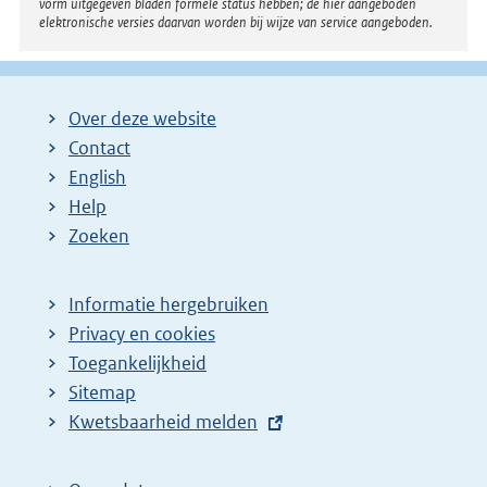
vorm uitgegeven bladen formele status hebben; de hier aangeboden
elektronische versies daarvan worden bij wijze van service aangeboden.
Over deze website
Contact
English
Help
Zoeken
Informatie hergebruiken
Privacy en cookies
Toegankelijkheid
Sitemap
E
Kwetsbaarheid melden
x
t