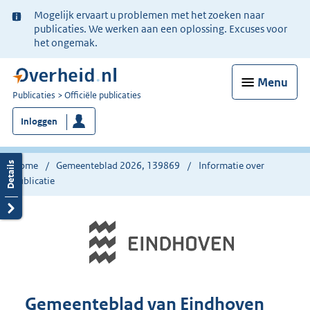
Ter
Mogelijk ervaart u problemen met het zoeken naar
informatie:
publicaties. We werken aan een oplossing. Excuses voor
het ongemak.
Menu
U
Publicaties
Officiële publicaties
bent
Inloggen
nu
hier:
Home
Gemeenteblad 2026, 139869
Informatie over
publicatie
Gemeenteblad van Eindhoven