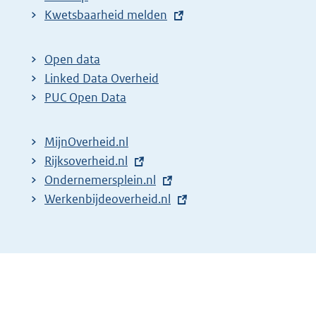
E
Kwetsbaarheid melden
x
t
Open data
e
Linked Data Overheid
r
PUC Open Data
n
e
MijnOverheid.nl
l
E
Rijksoverheid.nl
i
x
E
Ondernemersplein.nl
n
t
x
E
Werkenbijdeoverheid.nl
k
e
t
x
:
r
e
t
n
r
e
e
n
r
l
e
n
i
l
e