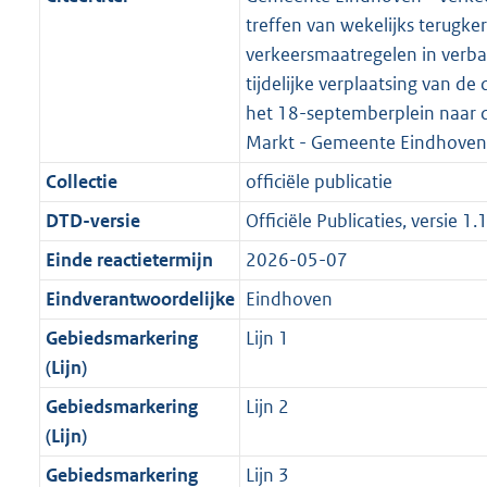
s
d
i
e
i
t
8
3
1
:
treffen van wekelijks terugke
g
s
n
i
e
i
K
8
1
3
verkeersmaatregelen in verb
r
g
f
n
i
e
b
K
K
4
tijdelijke verplaatsing van d
o
r
o
f
n
i
b
b
K
het 18-septemberplein naar 
o
o
r
o
f
n
b
Markt - Gemeente Eindhoven
t
o
m
r
o
f
t
t
Collectie
officiële publicatie
a
m
r
o
e
t
a
a
m
r
DTD-versie
Officiële Publicaties, versie 1.
:
e
t
a
a
m
Einde reactietermijn
2026-05-07
7
:
t
a
a
K
7
Eindverantwoordelijke
Eindhoven
t
a
b
K
t
Gebiedsmarkering
Lijn 1
b
(Lijn)
Gebiedsmarkering
Lijn 2
(Lijn)
Gebiedsmarkering
Lijn 3