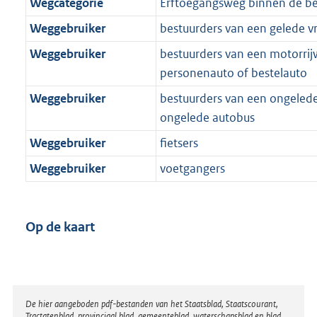
Wegcategorie
Erftoegangsweg binnen de 
Weggebruiker
bestuurders van een gelede 
Weggebruiker
bestuurders van een motorrijw
personenauto of bestelauto
Weggebruiker
bestuurders van een ongeled
ongelede autobus
Weggebruiker
fietsers
Weggebruiker
voetgangers
Op de kaart
Disclaimer
De hier aangeboden pdf-bestanden van het Staatsblad, Staatscourant,
Tractatenblad, provinciaal blad, gemeenteblad, waterschapsblad en blad