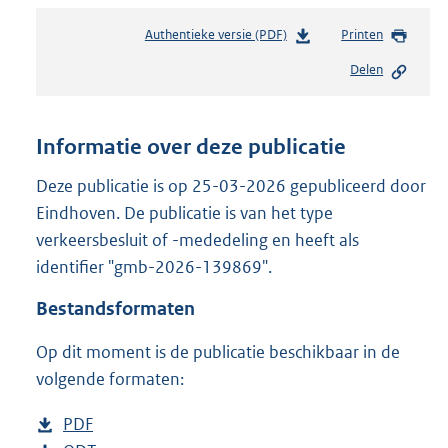
Authentieke versie (PDF)
b
Printen
e
Delen
s
t
a
n
Informatie over deze publicatie
d
s
Deze publicatie is op 25-03-2026 gepubliceerd door
g
Eindhoven. De publicatie is van het type
r
verkeersbesluit of -mededeling en heeft als
o
identifier "gmb-2026-139869".
o
t
Bestandsformaten
t
e
Op dit moment is de publicatie beschikbaar in de
:
5
volgende formaten:
0
8
D
PDF
b
K