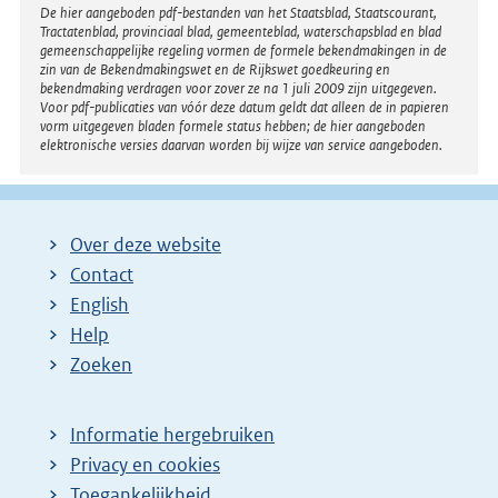
Disclaimer
De hier aangeboden pdf-bestanden van het Staatsblad, Staatscourant,
Tractatenblad, provinciaal blad, gemeenteblad, waterschapsblad en blad
gemeenschappelijke regeling vormen de formele bekendmakingen in de
zin van de Bekendmakingswet en de Rijkswet goedkeuring en
bekendmaking verdragen voor zover ze na 1 juli 2009 zijn uitgegeven.
Voor pdf-publicaties van vóór deze datum geldt dat alleen de in papieren
vorm uitgegeven bladen formele status hebben; de hier aangeboden
elektronische versies daarvan worden bij wijze van service aangeboden.
Over deze website
Contact
English
Help
Zoeken
Informatie hergebruiken
Privacy en cookies
Toegankelijkheid