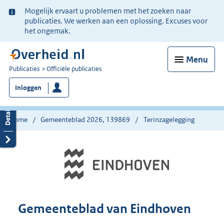
Ter
Mogelijk ervaart u problemen met het zoeken naar
informatie:
publicaties. We werken aan een oplossing. Excuses voor
het ongemak.
Menu
U
Publicaties
Officiële publicaties
bent
Inloggen
nu
hier:
Home
Gemeenteblad 2026, 139869
Terinzagelegging
Gemeenteblad van Eindhoven