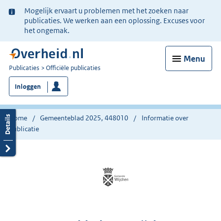
Ter
Mogelijk ervaart u problemen met het zoeken naar
informatie:
publicaties. We werken aan een oplossing. Excuses voor
het ongemak.
Menu
U
Publicaties
Officiële publicaties
bent
Inloggen
nu
hier:
Home
Gemeenteblad 2025, 448010
Informatie over
publicatie