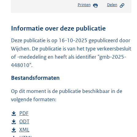
e
Printen
Delen
s
t
a
n
Informatie over deze publicatie
d
s
Deze publicatie is op 16-10-2025 gepubliceerd door
g
Wijchen. De publicatie is van het type verkeersbesluit
r
of -mededeling en heeft als identifier "gmb-2025-
o
448010".
o
t
Bestandsformaten
t
e
Op dit moment is de publicatie beschikbaar in de
:
8
volgende formaten:
5
4
D
PDF
b
K
o
D
ODT
e
b
b
w
o
D
XML
s
e
b