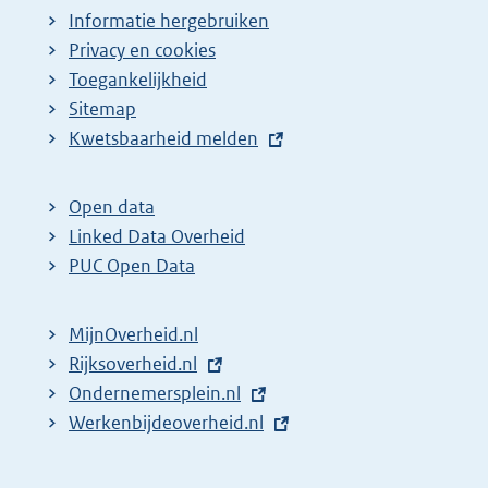
Informatie hergebruiken
Privacy en cookies
Toegankelijkheid
Sitemap
E
Kwetsbaarheid melden
x
t
Open data
e
Linked Data Overheid
r
PUC Open Data
n
e
MijnOverheid.nl
l
E
Rijksoverheid.nl
i
x
E
Ondernemersplein.nl
n
t
x
E
Werkenbijdeoverheid.nl
k
e
t
x
:
r
e
t