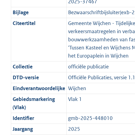
r
g
2025-37467
f
n
i
e
b
K
K
2
o
r
o
f
n
i
b
b
K
Bijlage
Bezwaarschriftbijsluiter|exb
o
o
r
o
f
n
b
Citeertitel
Gemeente Wijchen - Tijdelijk
t
o
m
r
o
f
verkeersmaatregelen in verb
t
t
a
m
r
o
bouwwerkzaamheden van fase
e
t
a
a
m
r
‘Tussen Kasteel en Wijchens
:
e
t
a
a
m
het Europaplein in Wijchen
4
:
t
a
a
K
4
Collectie
officiële publicatie
t
a
b
K
t
DTD-versie
Officiële Publicaties, versie 1.
b
Eindverantwoordelijke
Wijchen
Gebiedsmarkering
Vlak 1
(Vlak)
Identifier
gmb-2025-448010
Jaargang
2025