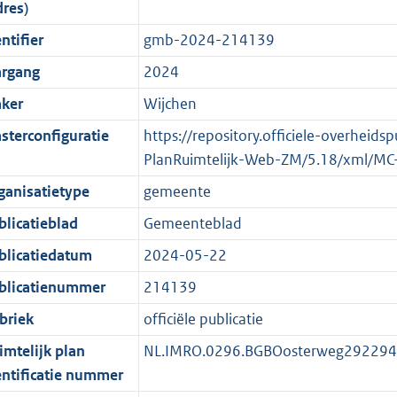
dres)
o
o
o
f
n
i
b
K
ntifier
gmb-2024-214139
t
o
r
o
f
n
b
t
t
m
r
o
f
argang
2024
e
t
a
m
r
o
ker
Wijchen
:
e
a
a
m
r
sterconfiguratie
https://repository.officiele-overheids
2
:
t
a
a
m
PlanRuimtelijk-Web-ZM/5.18/xml/MC
K
2
t
a
a
b
K
t
a
ganisatietype
gemeente
b
t
blicatieblad
Gemeenteblad
blicatiedatum
2024-05-22
blicatienummer
214139
briek
officiële publicatie
imtelijk plan
NL.IMRO.0296.BGBOosterweg29229
entificatie nummer