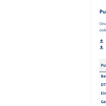
l
Pu
i
n
Ond
k
ook
:
Pu
Be
DT
Ei
Ge