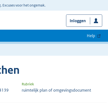
g. Excuses voor het ongemak.
Inloggen
Help
chen
Rubriek
14139
ruimtelijk plan of omgevingsdocument