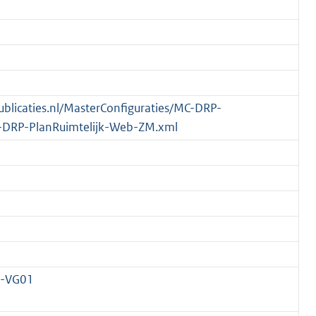
publicaties.nl/MasterConfiguraties/MC-DRP-
-DRP-PlanRuimtelijk-Web-ZM.xml
4-VG01