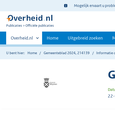
Ter
Mogelijk ervaart u prob
informatie:
U
Publicaties
Officiële publicaties
bent
Primaire
nu
Andere
Overheid.nl
Home
Uitgebreid zoeken
M
hier:
sites
navigatie
binnen
U bent hier:
Home
Gemeenteblad 2024, 214139
Informatie 
G
Dat
22-