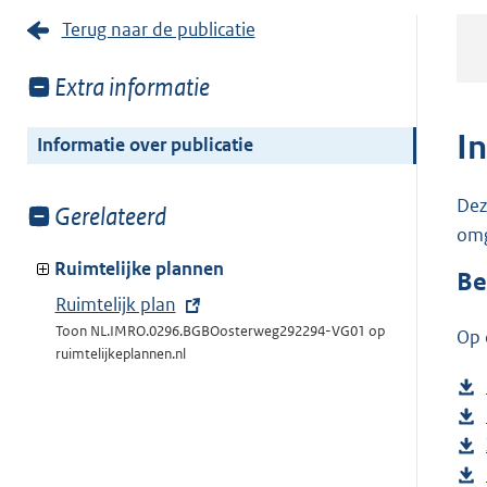
Terug naar de publicatie
Toon
Extra informatie
meer
van:
I
Informatie over publicatie
Dez
Toon
Gerelateerd
omg
meer
van:
Ruimtelijke plannen
Be
E
Ruimtelijk plan
x
Toon NL.IMRO.0296.BGBOosterweg292294-VG01 op
Op 
ruimtelijkeplannen.nl
t
e
r
n
e