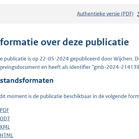
Authentieke versie (PDF)
b
e
s
t
nformatie over deze publicatie
a
n
e publicatie is op 22-05-2024 gepubliceerd door Wijchen. De p
d
evingsdocument en heeft als identifier "gmb-2024-214139
s
standsformaten
g
r
dit moment is de publicatie beschikbaar in de volgende for
o
o
D
PDF
b
t
o
D
ODT
e
b
t
w
o
D
XML
s
e
b
e
n
w
o
D
HTML
t
s
e
b