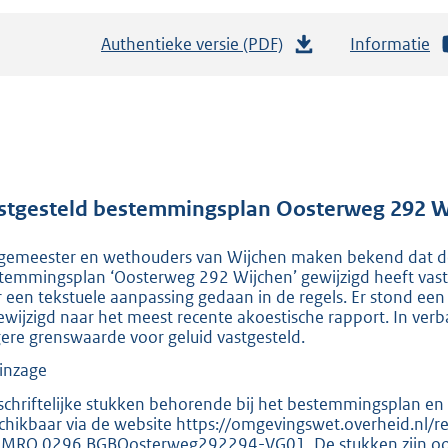
Authentieke versie (PDF)
b
Informatie
e
s
t
a
n
d
stgesteld bestemmingsplan Oosterweg 292 W
s
gemeester en wethouders van Wijchen maken bekend dat de 
g
temmingsplan ‘Oosterweg 292 Wijchen’ gewijzigd heeft vas
r
er een tekstuele aanpassing gedaan in de regels. Er stond een
o
gewijzigd naar het meest recente akoestische rapport. In ve
ere grenswaarde voor geluid vastgesteld.
o
t
 inzage
t
schriftelijke stukken behorende bij het bestemmingsplan en h
e
chikbaar via de website https://omgevingswet.overheid.nl/re
IMRO.0296.BGBOosterweg292294-VG01. De stukken zijn ook op