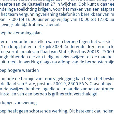
:
eente aan de Kasteellaan 27 in Wijchen. Ook kunt u daar ee
8
delinge toelichting krijgen. Voor het maken van een afspraa
2
 het team vergunningverlening telefonisch bereikbaar van 
van 14.00 tot 16.00 uur en op vrijdag van 10.00 tot 12.00 u
1
evingsloket@drutenwijchen.nl.
K
oep bestemmingsplan
b
termijn voor het instellen van een beroep tegen het vastste
4 en loopt tot en met 3 juli 2024. Gedurende deze termijn k
tuursrechtspraak van Raad van State, Postbus 20019, 2500 
anghebbenden die zich tijdig met zienswijzen tot de raad
luit treedt in werking daags na afloop van de beroepstermijn
oep hogere waarden
urende de termijn van terinzagelegging kan tegen het beslu
 de Raad van State, postbus 20019, 2500 EA ‘s-Gravenhage
n zienswijzen hebben ingediend, maar die kunnen aantonen re
 instellen van een beroep is griffierecht verschuldigd.
rlopige voorziening
oep heeft geen schorsende werking. Dit betekent dat indie