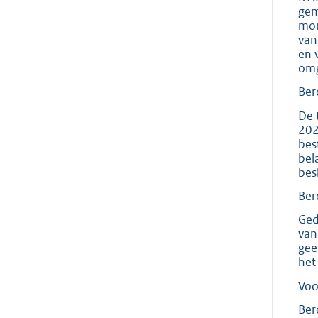
r
gem
n
mon
van
e
en 
l
omg
i
Ber
n
De 
k
202
:
bes
bel
bes
Ber
Ged
van
gee
het
Voo
Ber