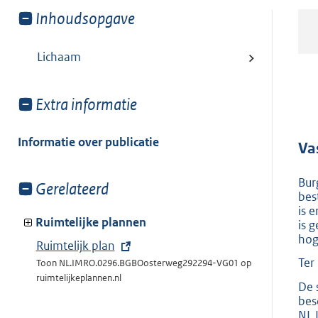
Toon
Inhoudsopgave
meer
van:
Lichaam
Toon
Extra informatie
meer
van:
Informatie over publicatie
Va
Bur
Toon
Gerelateerd
bes
meer
is 
van:
Ruimtelijke plannen
is 
hog
E
Ruimtelijk plan
Ter
x
Toon NL.IMRO.0296.BGBOosterweg292294-VG01 op
ruimtelijkeplannen.nl
t
De 
bes
e
NL.