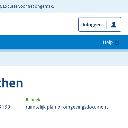
g. Excuses voor het ongemak.
Inloggen
Help
chen
Rubriek
14139
ruimtelijk plan of omgevingsdocument