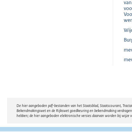
van
voo
Voo
wer
Wij
Bur
mev
mev
De hier aangeboden pdf-bestanden van het Staatsblad, Staatscourant, Tract
Disclaimer
Bekendmakingswet en de Rijkswet goedkeuring en bekendmaking verdragen voor
hebben; de hier aangeboden elektronische versies daarvan worden bij wijze 