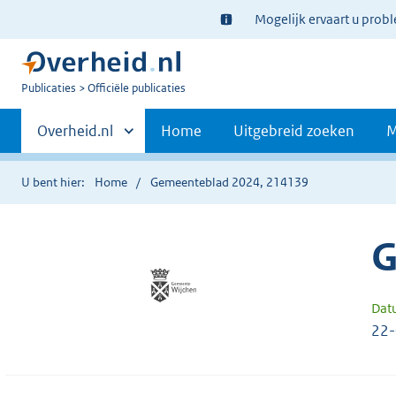
Ter
Mogelijk ervaart u prob
informatie:
U
Publicaties
Officiële publicaties
bent
Primaire
nu
Andere
Overheid.nl
Home
Uitgebreid zoeken
M
hier:
sites
navigatie
binnen
U bent hier:
Home
Gemeenteblad 2024, 214139
G
Dat
22-