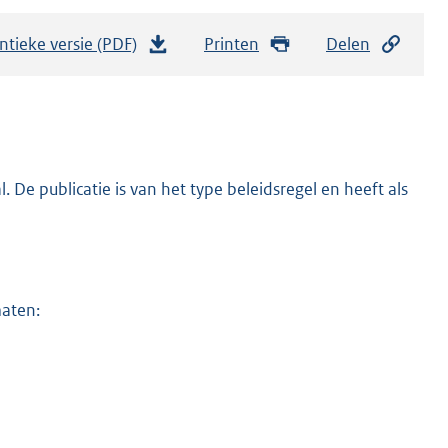
ntieke versie (PDF)
b
Printen
Delen
e
s
t
a
n
De publicatie is van het type beleidsregel en heeft als
d
s
g
r
maten:
o
o
t
t
e