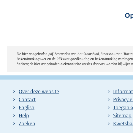
Op
De hier aangeboden pdf-bestanden van het Staatsblad, Staatscourant, Tract
Disclaimer
Bekendmakingswet en de Rijkswet goedkeuring en bekendmaking verdragen voor
hebben; de hier aangeboden elektronische versies daarvan worden bij wijze 
Over deze website
Informat
Contact
Privacy 
English
Toeganke
Help
Sitemap
Zoeken
E
Kwetsba
x