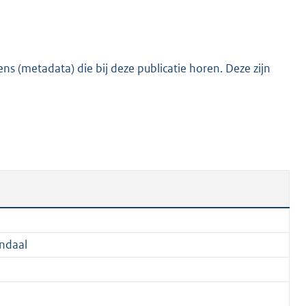
:
2
6
7
s (metadata) die bij deze publicatie horen. Deze zijn
K
b
ndaal