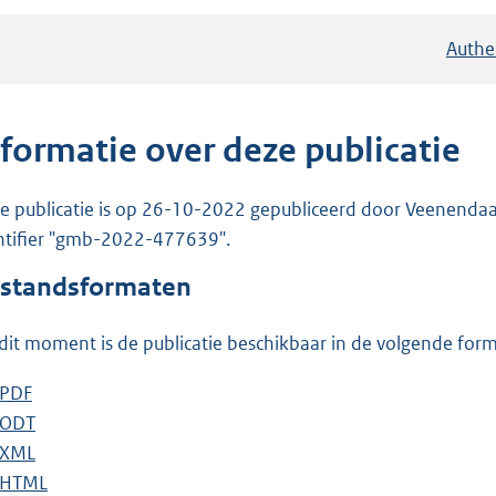
Authe
nformatie over deze publicatie
e publicatie is op 26-10-2022 gepubliceerd door Veenendaal. 
ntifier "gmb-2022-477639".
standsformaten
dit moment is de publicatie beschikbaar in de volgende for
D
PDF
b
o
D
ODT
e
b
w
o
D
XML
s
e
b
n
w
o
D
HTML
t
s
e
b