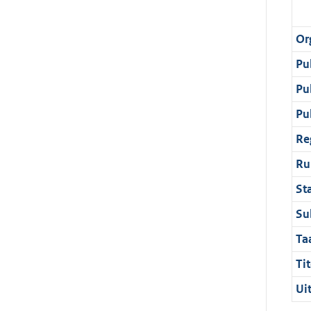
Or
Pu
Pu
Pu
Re
Ru
St
Su
Ta
Tit
Ui