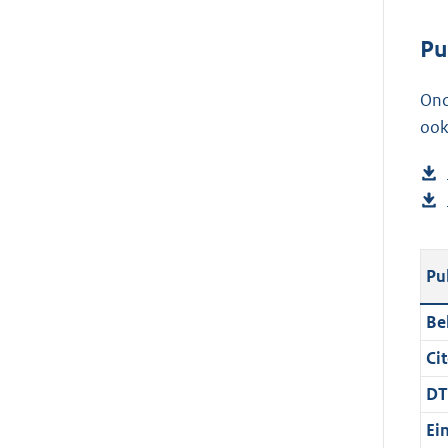
Pu
Ond
ook
Pu
Be
Cit
DT
Ei