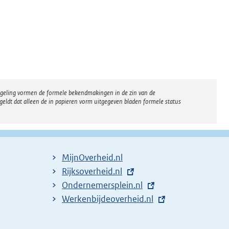
regeling vormen de formele bekendmakingen in de zin van de
eldt dat alleen de in papieren vorm uitgegeven bladen formele status
MijnOverheid.nl
E
Rijksoverheid.nl
x
E
Ondernemersplein.nl
t
x
E
Werkenbijdeoverheid.nl
e
t
x
r
e
t