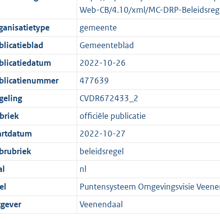
Web-CB/4.10/xml/MC-DRP-Beleidsreg
ganisatietype
gemeente
blicatieblad
Gemeenteblad
blicatiedatum
2022-10-26
blicatienummer
477639
geling
CVDR672433_2
briek
officiële publicatie
artdatum
2022-10-27
brubriek
beleidsregel
al
nl
el
Puntensysteem Omgevingsvisie Veene
tgever
Veenendaal