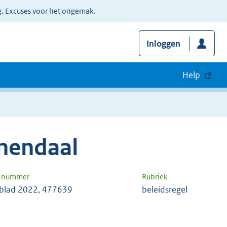
g. Excuses voor het ongemak.
Inloggen
Help
nendaal
n nummer
Rubriek
blad 2022, 477639
beleidsregel