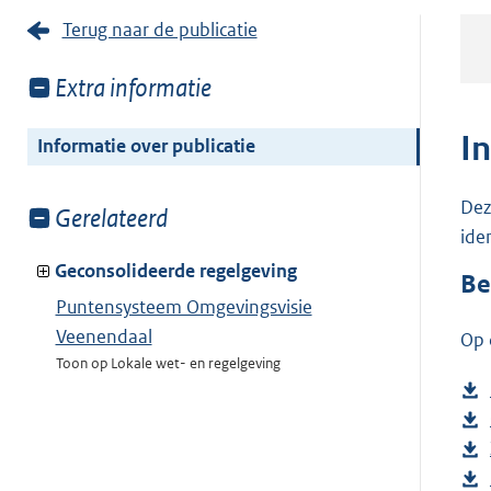
Terug naar de publicatie
Toon
Extra informatie
meer
van:
I
Informatie over publicatie
Dez
Toon
Gerelateerd
ide
meer
van:
Geconsolideerde regelgeving
Be
Puntensysteem Omgevingsvisie
Veenendaal
Op 
Toon op Lokale wet- en regelgeving