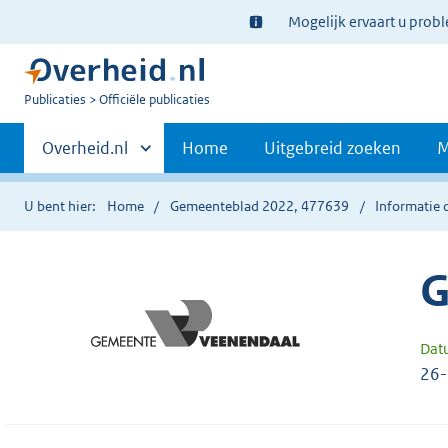
Ter
Mogelijk ervaart u prob
informatie:
U
Publicaties
Officiële publicaties
bent
Primaire
nu
Andere
Overheid.nl
Home
Uitgebreid zoeken
M
hier:
sites
navigatie
binnen
U bent hier:
Home
Gemeenteblad 2022, 477639
Informatie 
G
Dat
26-