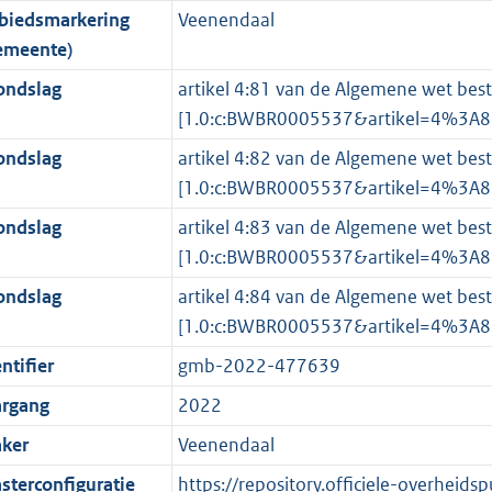
biedsmarkering
Veenendaal
o
o
o
f
n
i
b
K
emeente)
t
o
r
o
f
n
b
t
t
m
r
o
f
ondslag
artikel 4:81 van de Algemene wet best
e
t
a
m
r
o
[1.0:c:BWBR0005537&artikel=4%3A
:
e
a
a
m
r
ondslag
artikel 4:82 van de Algemene wet best
3
:
t
a
a
m
[1.0:c:BWBR0005537&artikel=4%3A
K
2
t
a
a
ondslag
artikel 4:83 van de Algemene wet best
b
K
t
a
[1.0:c:BWBR0005537&artikel=4%3A
b
t
ondslag
artikel 4:84 van de Algemene wet best
[1.0:c:BWBR0005537&artikel=4%3A
ntifier
gmb-2022-477639
argang
2022
ker
Veenendaal
sterconfiguratie
https://repository.officiele-overheids