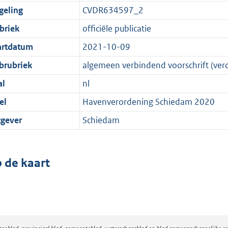
geling
CVDR634597_2
briek
officiële publicatie
artdatum
2021-10-09
brubriek
algemeen verbindend voorschrift (ver
al
nl
el
Havenverordening Schiedam 2020
tgever
Schiedam
 de kaart