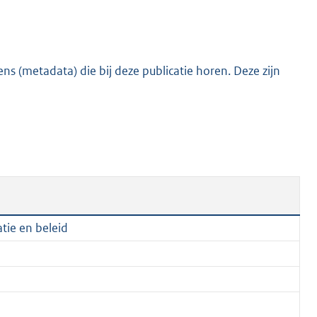
:
7
3
8
s (metadata) die bij deze publicatie horen. Deze zijn
K
b
tie en beleid