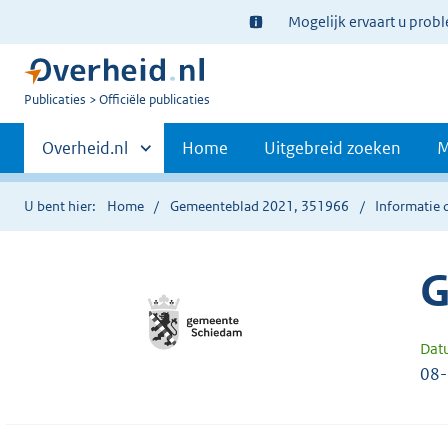
Ter
Mogelijk ervaart u prob
informatie:
U
Publicaties
Officiële publicaties
bent
Primaire
nu
Andere
Overheid.nl
Home
Uitgebreid zoeken
M
hier:
sites
navigatie
binnen
U bent hier:
Home
Gemeenteblad 2021, 351966
Informatie 
G
Dat
08-