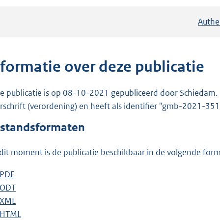
Authe
nformatie over deze publicatie
e publicatie is op 08-10-2021 gepubliceerd door Schiedam. 
rschrift (verordening) en heeft als identifier "gmb-2021-35
standsformaten
dit moment is de publicatie beschikbaar in de volgende for
D
PDF
b
o
D
ODT
e
b
w
o
D
XML
s
e
b
n
w
o
D
HTML
t
s
e
b