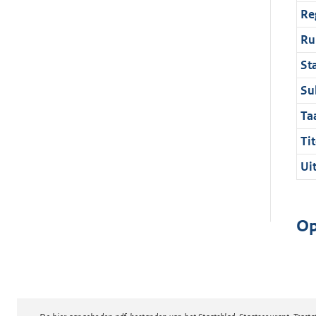
Re
Ru
St
Su
Ta
Tit
Ui
Op