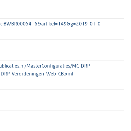
1.0:c:BWBR0005416&artikel=149&g=2019-01-01
publicaties.nl/MasterConfiguraties/MC-DRP-
-DRP-Verordeningen-Web-CB.xml