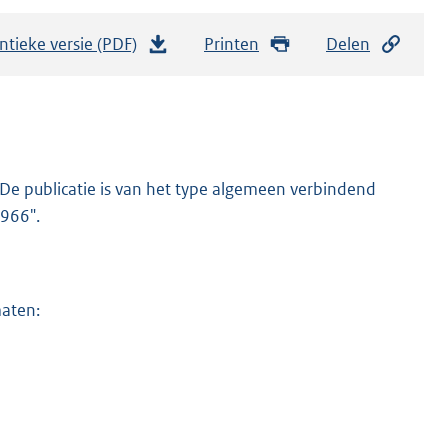
ntieke versie (PDF)
b
Printen
Delen
e
s
t
a
n
De publicatie is van het type algemeen verbindend
d
1966".
s
g
r
maten:
o
o
t
t
e