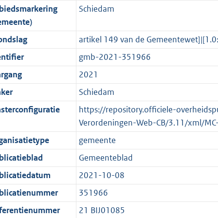
biedsmarkering
Schiedam
o
o
o
f
n
i
b
b
K
emeente)
t
o
r
o
f
n
b
t
t
m
r
o
f
ondslag
artikel 149 van de Gemeentewet]|[
e
t
a
m
r
o
ntifier
gmb-2021-351966
:
e
a
a
m
r
argang
2021
2
:
t
a
a
m
K
2
t
a
a
ker
Schiedam
b
K
t
a
sterconfiguratie
https://repository.officiele-overheids
b
t
Verordeningen-Web-CB/3.11/xml/MC
ganisatietype
gemeente
blicatieblad
Gemeenteblad
blicatiedatum
2021-10-08
blicatienummer
351966
ferentienummer
21 BIJ01085