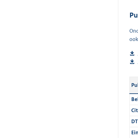
Pu
Ond
ook
Pu
Be
Cit
DT
Ei