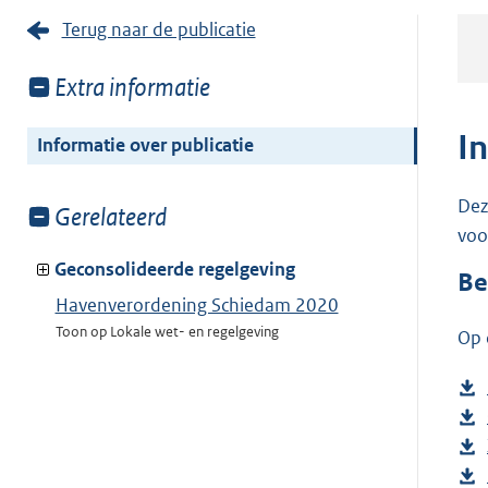
Terug naar de publicatie
Toon
Extra informatie
meer
van:
I
Informatie over publicatie
Dez
Toon
Gerelateerd
voo
meer
van:
Geconsolideerde regelgeving
Be
Havenverordening Schiedam 2020
Toon op Lokale wet- en regelgeving
Op 