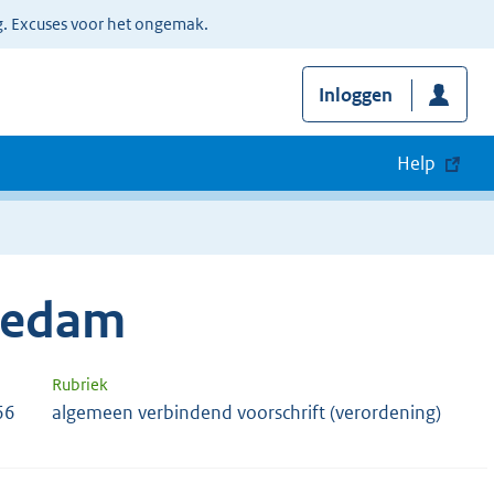
g. Excuses voor het ongemak.
Inloggen
Help
iedam
Rubriek
66
algemeen verbindend voorschrift (verordening)