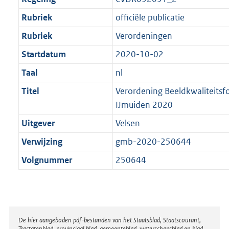
Rubriek
officiële publicatie
Rubriek
Verordeningen
Startdatum
2020-10-02
Taal
nl
Titel
Verordening Beeldkwaliteits
IJmuiden 2020
Uitgever
Velsen
Verwijzing
gmb-2020-250644
Volgnummer
250644
Disclaimer
De hier aangeboden pdf-bestanden van het Staatsblad, Staatscourant,
Tractatenblad, provinciaal blad, gemeenteblad, waterschapsblad en blad