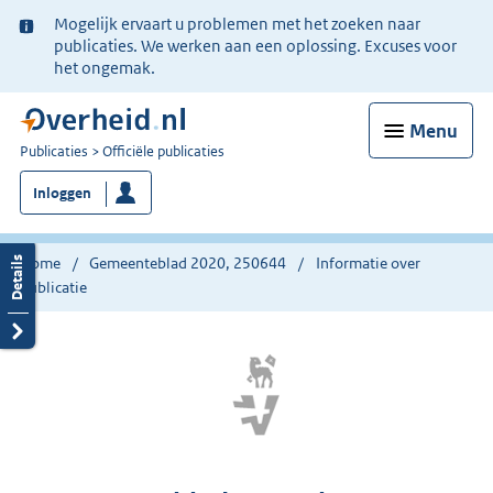
Ter
Mogelijk ervaart u problemen met het zoeken naar
informatie:
publicaties. We werken aan een oplossing. Excuses voor
het ongemak.
Menu
U
Publicaties
Officiële publicaties
bent
Inloggen
nu
hier:
Home
Gemeenteblad 2020, 250644
Informatie over
publicatie