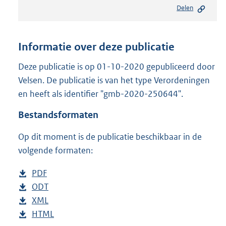
e
Delen
s
t
a
n
Informatie over deze publicatie
d
s
Deze publicatie is op 01-10-2020 gepubliceerd door
g
Velsen. De publicatie is van het type Verordeningen
r
en heeft als identifier "gmb-2020-250644".
o
o
Bestandsformaten
t
t
Op dit moment is de publicatie beschikbaar in de
e
volgende formaten:
:
2
9
D
PDF
b
5
o
D
ODT
e
b
K
w
o
D
XML
s
e
b
b
n
w
o
D
HTML
t
s
e
b