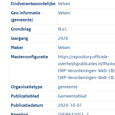
o
r
o
f
n
i
K
Eindverantwoordelijke
Velsen
o
o
r
o
f
n
b
Geo informatie
Velsen
t
o
m
r
o
f
(gemeente)
t
t
a
m
r
o
e
t
Grondslag
N.v.t.
a
a
m
r
:
e
t
a
a
m
Jaargang
2020
2
:
t
a
a
Maker
Velsen
K
2
t
a
b
K
Masterconfiguratie
https://repository.officiele-
t
b
overheidspublicaties.nl/Mast
DRP-Verordeningen-Web-CB/
DRP-Verordeningen-Web-CB.
Organisatietype
gemeente
Publicatieblad
Gemeenteblad
Publicatiedatum
2020-10-01
Regeling
CVDR632051_2