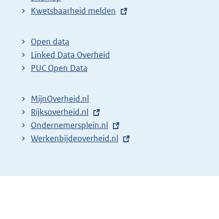
E
Kwetsbaarheid melden
x
t
Open data
e
Linked Data Overheid
r
PUC Open Data
n
e
MijnOverheid.nl
l
E
Rijksoverheid.nl
i
x
E
Ondernemersplein.nl
n
t
x
E
Werkenbijdeoverheid.nl
k
e
t
x
:
r
e
t
n
r
e
e
n
r
l
e
n
i
l
e