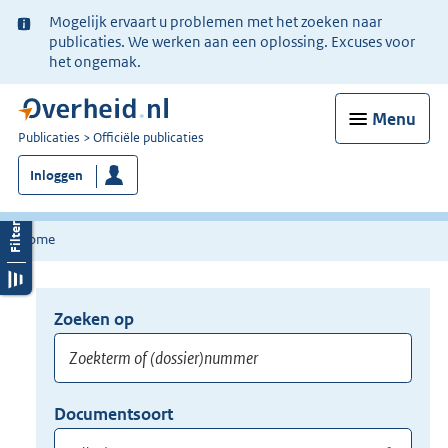
Ter
Mogelijk ervaart u problemen met het zoeken naar
informatie:
publicaties. We werken aan een oplossing. Excuses voor
het ongemak.
Menu
U
Publicaties
Officiële publicaties
bent
Inloggen
nu
hier:
Home
Zoeken op
Opnieuw
zoeken:
Zoekterm
Vul
Documentsoort
of
hier
Gebruik