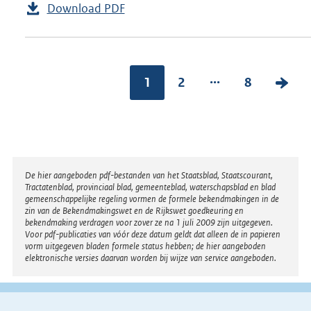
Download PDF
...
1
2
8
V
o
l
g
e
Disclaimer
De hier aangeboden pdf-bestanden van het Staatsblad, Staatscourant,
n
Tractatenblad, provinciaal blad, gemeenteblad, waterschapsblad en blad
gemeenschappelijke regeling vormen de formele bekendmakingen in de
d
zin van de Bekendmakingswet en de Rijkswet goedkeuring en
bekendmaking verdragen voor zover ze na 1 juli 2009 zijn uitgegeven.
e
Voor pdf-publicaties van vóór deze datum geldt dat alleen de in papieren
vorm uitgegeven bladen formele status hebben; de hier aangeboden
p
elektronische versies daarvan worden bij wijze van service aangeboden.
a
g