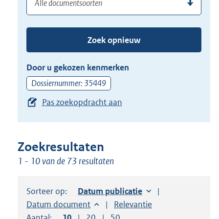
(dossier)nummer
uw
de
zoekterm
TAB
of
toets,
Zoek opnieuw
(dossier)nummer
of
in
de
Door u gekozen kenmerken
pijl
Dossiernummer: 35449
beneden
Pas zoekopdracht aan
toets
om
toegang
te
Zoekresultaten
krijgen
1 - 10 van de 73 resultaten
tot
de
Sorteer op:
Sorteer op:
Datum publicatie
suggesties.
Sorteer op:
Datum document
Sorteer op:
Relevantie
Druk
Aantal:
Toon
10
resultaten per pagina
Toon
20
resultaten per pagina
Toon
50
resultaten per pagina