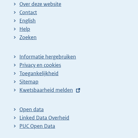
i
Over deze website
n
Contact
a
English
Help
Zoeken
Informatie hergebruiken
Privacy en cookies
Toegankelijkheid
Sitemap
E
Kwetsbaarheid melden
x
t
Open data
e
Linked Data Overheid
r
PUC Open Data
n