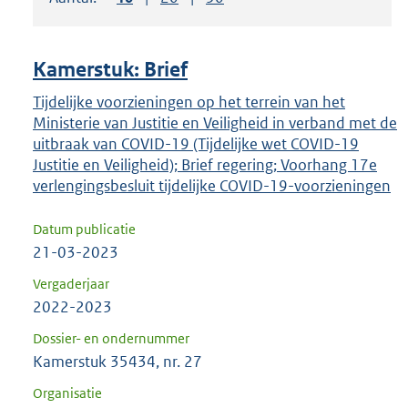
om
ENTER
om
Kamerstuk: Brief
uw
keuze
Tijdelijke voorzieningen op het terrein van het
Ministerie van Justitie en Veiligheid in verband met de
te
uitbraak van COVID-19 (Tijdelijke wet COVID-19
bevestigen.
Justitie en Veiligheid); Brief regering; Voorhang 17e
verlengingsbesluit tijdelijke COVID-19-voorzieningen
Datum publicatie
21-03-2023
Vergaderjaar
2022-2023
Dossier- en ondernummer
Kamerstuk 35434, nr. 27
Organisatie