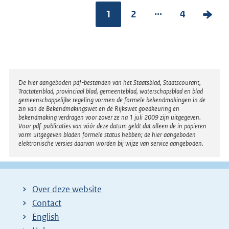
...
1
2
4
V
o
l
g
e
Disclaimer
De hier aangeboden pdf-bestanden van het Staatsblad, Staatscourant,
n
Tractatenblad, provinciaal blad, gemeenteblad, waterschapsblad en blad
gemeenschappelijke regeling vormen de formele bekendmakingen in de
d
zin van de Bekendmakingswet en de Rijkswet goedkeuring en
bekendmaking verdragen voor zover ze na 1 juli 2009 zijn uitgegeven.
e
Voor pdf-publicaties van vóór deze datum geldt dat alleen de in papieren
vorm uitgegeven bladen formele status hebben; de hier aangeboden
p
elektronische versies daarvan worden bij wijze van service aangeboden.
a
g
i
Over deze website
n
Contact
a
English