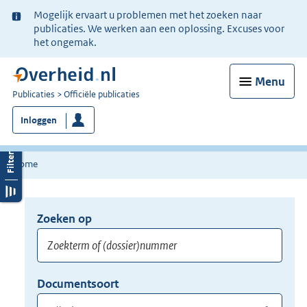
Ter
Mogelijk ervaart u problemen met het zoeken naar
informatie:
publicaties. We werken aan een oplossing. Excuses voor
het ongemak.
Menu
U
Publicaties
Officiële publicaties
bent
Inloggen
nu
hier:
Home
Zoeken op
Opnieuw
zoeken:
Zoekterm
Vul
Documentsoort
of
hier
Gebruik