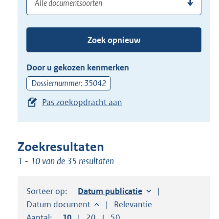
(dossier)nummer
uw
de
zoekterm
TAB
of
toets,
Zoek opnieuw
(dossier)nummer
of
in
de
Door u gekozen kenmerken
pijl
Dossiernummer: 35042
beneden
Pas zoekopdracht aan
toets
om
toegang
te
Zoekresultaten
krijgen
1 - 10 van de 35 resultaten
tot
de
Sorteer op:
Sorteer op:
Datum publicatie
suggesties.
Sorteer op:
Datum document
Sorteer op:
Relevantie
Druk
Aantal:
Toon
10
resultaten per pagina
Toon
20
resultaten per pagina
Toon
50
resultaten per pagina