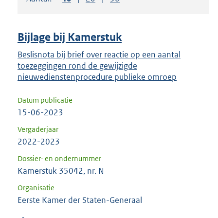
om
ENTER
om
Bijlage bij Kamerstuk
uw
keuze
Beslisnota bij brief over reactie op een aantal
toezeggingen rond de gewijzigde
te
nieuwedienstenprocedure publieke omroep
bevestigen.
Datum publicatie
15-06-2023
Vergaderjaar
2022-2023
Dossier- en ondernummer
Kamerstuk 35042, nr. N
Organisatie
Eerste Kamer der Staten-Generaal