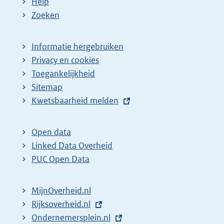
Help
Zoeken
Informatie hergebruiken
Privacy en cookies
Toegankelijkheid
Sitemap
E
Kwetsbaarheid melden
x
t
Open data
e
Linked Data Overheid
r
PUC Open Data
n
e
MijnOverheid.nl
l
E
Rijksoverheid.nl
i
x
E
Ondernemersplein.nl
n