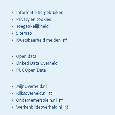
Informatie hergebruiken
Privacy en cookies
Toegankelijkheid
Sitemap
E
Kwetsbaarheid melden
x
t
Open data
e
Linked Data Overheid
r
PUC Open Data
n
e
MijnOverheid.nl
l
E
Rijksoverheid.nl
i
x
E
Ondernemersplein.nl
n
t
x
E
Werkenbijdeoverheid.nl
k
e
t
x