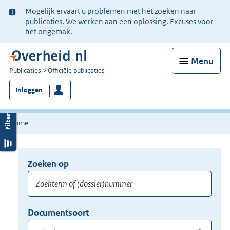
Ter
Mogelijk ervaart u problemen met het zoeken naar
informatie:
publicaties. We werken aan een oplossing. Excuses voor
het ongemak.
Menu
U
Publicaties
Officiële publicaties
bent
Inloggen
nu
hier:
Home
Zoeken op
Opnieuw
zoeken:
Zoekterm
Vul
Documentsoort
of
hier
Gebruik