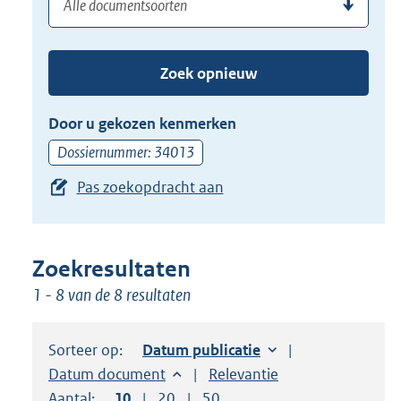
(dossier)nummer
uw
de
zoekterm
TAB
of
toets,
Zoek opnieuw
(dossier)nummer
of
in
de
Door u gekozen kenmerken
pijl
Dossiernummer: 34013
beneden
Pas zoekopdracht aan
toets
om
toegang
te
Zoekresultaten
krijgen
1 - 8 van de 8 resultaten
tot
de
Sorteer op:
Sorteer op:
Datum publicatie
suggesties.
Sorteer op:
Datum document
Sorteer op:
Relevantie
Druk
Aantal:
Toon
10
resultaten per pagina
Toon
20
resultaten per pagina
Toon
50
resultaten per pagina