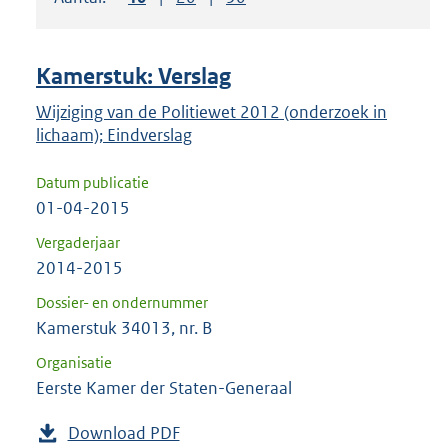
om
ENTER
om
Kamerstuk: Verslag
uw
keuze
Wijziging van de Politiewet 2012 (onderzoek in
lichaam); Eindverslag
te
bevestigen.
Datum publicatie
01-04-2015
Vergaderjaar
2014-2015
Dossier- en ondernummer
Kamerstuk 34013, nr. B
Organisatie
Eerste Kamer der Staten-Generaal
Download PDF