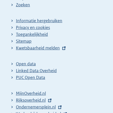
Zoeken
Informatie hergebruiken
Privacy en cookies
Toegankelijkheid
Sitemap
E
Kwetsbaarheid melden
x
t
Open data
e
Linked Data Overheid
r
PUC Open Data
n
e
MijnOverheid.nl
l
E
Rijksoverheid.nl
i
x
E
Ondernemersplein.nl
n