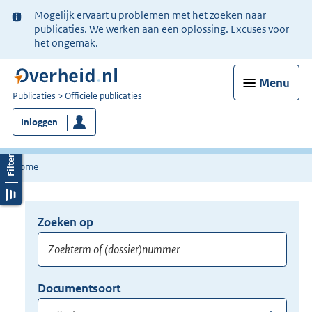
Ter
Mogelijk ervaart u problemen met het zoeken naar
informatie:
publicaties. We werken aan een oplossing. Excuses voor
het ongemak.
Menu
U
Publicaties
Officiële publicaties
bent
Inloggen
nu
hier:
Home
Zoeken op
Opnieuw
zoeken:
Zoekterm
Vul
Documentsoort
of
hier
Gebruik