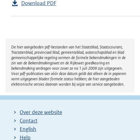
Download PDF
Disclaimer
De hier aangeboden pdf-bestanden van het Staatsblad, Staatscourant,
Tractatenblad, provinciaal blad, gemeenteblad, waterschapsblad en blad
gemeenschappelijke regeling vormen de formele bekendmakingen in de
zin van de Bekendmakingswet en de Rijkswet goedkeuring en
bekendmaking verdragen voor zover ze na 1 juli 2009 zijn uitgegeven.
Voor pdf-publicaties van vóór deze datum geldt dat alleen de in papieren
vorm uitgegeven bladen formele status hebben; de hier aangeboden
elektronische versies daarvan worden bij wijze van service aangeboden.
Over deze website
Contact
English
Help