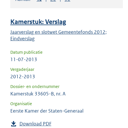
om
ENTER
om
Kamerstuk: Verslag
uw
keuze
Jaarverslag en slotwet Gemeentefonds 2012;
Eindverslag
te
bevestigen.
Datum publicatie
11-07-2013
Vergaderjaar
2012-2013
Dossier- en ondernummer
Kamerstuk 33605-B, nr. A
Organisatie
Eerste Kamer der Staten-Generaal
Download PDF