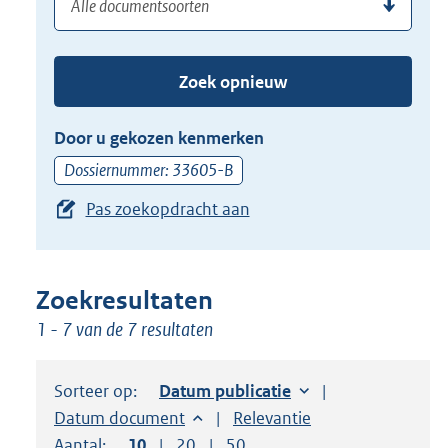
(dossier)nummer
uw
de
zoekterm
TAB
of
toets,
Zoek opnieuw
(dossier)nummer
of
in
de
Door u gekozen kenmerken
pijl
Dossiernummer: 33605-B
beneden
Pas zoekopdracht aan
toets
om
toegang
te
Zoekresultaten
krijgen
1 - 7 van de 7 resultaten
tot
de
Sorteer op:
Sorteer op:
Datum publicatie
suggesties.
Sorteer op:
Datum document
Sorteer op:
Relevantie
Druk
Aantal:
Toon
10
resultaten per pagina
Toon
20
resultaten per pagina
Toon
50
resultaten per pagina