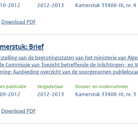
-10-2012
2012-2013
Kamerstuk 33400-III, nr. 4
Download PDF
merstuk: Brief
tstelling van de begrotingsstaten van het ministerie van Alge
de Commissie van Toezicht betreffende de Inlichtingen- en Vei
ering; Aanbieding overzicht van de voorgenomen publieksc
um publicatie
Vergaderjaar
Dossier- en ondernummer
-09-2012
2012-2013
Kamerstuk 33400-III, nr. 3
Download PDF