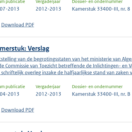
um publicatie
Vergaderjaar
Dossier- en ondernummer
-07-2013
2012-2013
Kamerstuk 33400-III, nr. 8
Download PDF
merstuk: Verslag
tstelling van de begrotingsstaten van het ministerie van Alge
de Commissie van Toezicht betreffende de Inlichtingen- en Vei
 schriftelijk overleg inzake de halfjaarlijkse stand van zake
um publicatie
Vergaderjaar
Dossier- en ondernummer
-04-2013
2012-2013
Kamerstuk 33400-III, nr. B
Download PDF