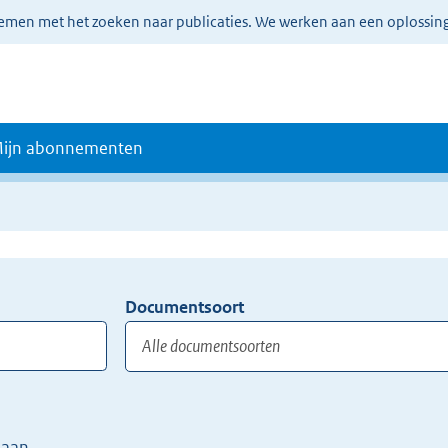
lemen met het zoeken naar publicaties. We werken aan een oplossin
ijn abonnementen
Documentsoort
Gebruik
de
TAB
toets,
of
 aan