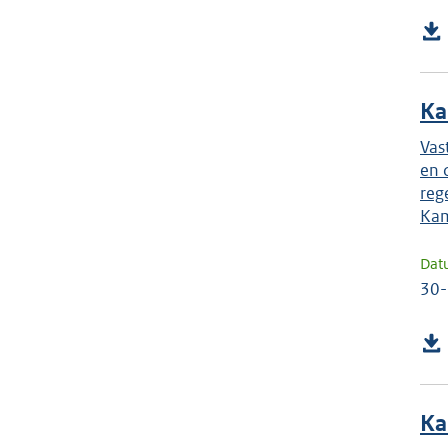
Ka
Vas
en 
reg
Kam
Dat
30
Ka