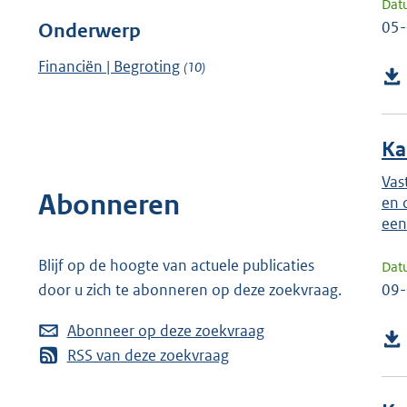
Dat
05
Onderwerp
Financiën | Begroting
(10)
Ka
Vas
Abonneren
en 
een
Blijf op de hoogte van actuele publicaties
Dat
09
door u zich te abonneren op deze zoekvraag.
Abonneer op deze zoekvraag
RSS van deze zoekvraag