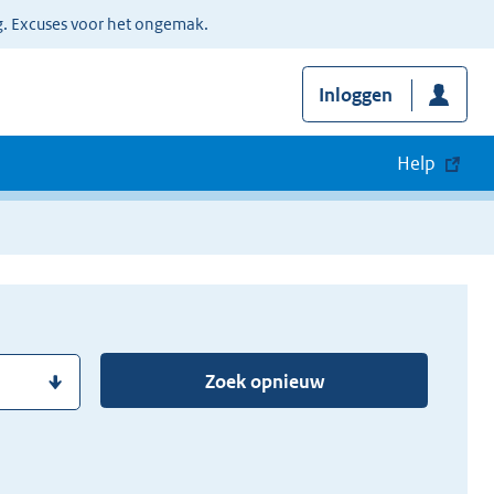
g. Excuses voor het ongemak.
Inloggen
Help
Zoek opnieuw