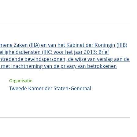
mene Zaken (IIIA) en van het Kabinet der Koningin (IIIB)
ligheidsdiensten (IIIC) voor het jaar 2013; Brief
antredende bewindspersonen, de wijze van verslag aan de
 met inachtneming van de privacy van betrokkenen
Organisatie
Tweede Kamer der Staten-Generaal