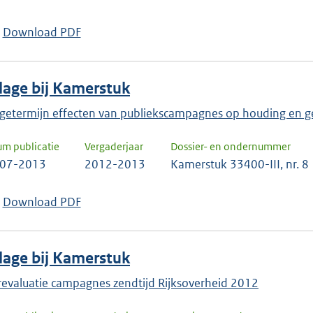
keuze
te
Download PDF
bevestigen.
jlage bij Kamerstuk
getermijn effecten van publiekscampagnes op houding en g
um publicatie
Vergaderjaar
Dossier- en ondernummer
-07-2013
2012-2013
Kamerstuk 33400-III, nr. 8
Download PDF
jlage bij Kamerstuk
revaluatie campagnes zendtijd Rijksoverheid 2012