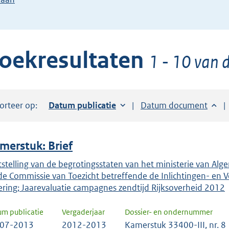
de
pijl
beneden
oekresultaten
toets
1 - 10 van d
om
toegang
te
orteer op:
Sorteer op:
Datum publicatie
Sorteer op:
Datum document
krijgen
tot
de
merstuk: Brief
suggesties.
Druk
tstelling van de begrotingsstaten van het ministerie van Alge
de Commissie van Toezicht betreffende de Inlichtingen- en Vei
om
ering; Jaarevaluatie campagnes zendtijd Rijksoverheid 2012
ENTER
om
um publicatie
Vergaderjaar
Dossier- en ondernummer
uw
-07-2013
2012-2013
Kamerstuk 33400-III, nr. 8