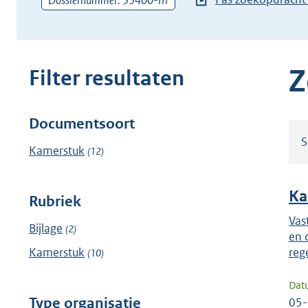
Dossiernummer: 33400-III
zoekterm
of
(dossier)nummer
in
Z
Filter resultaten
Documentsoort
Filter
S
resultaten
Kamerstuk
(12)
Ka
Rubriek
Vas
Bijlage
(2)
en 
Kamerstuk
reg
(10)
Dat
Type organisatie
05