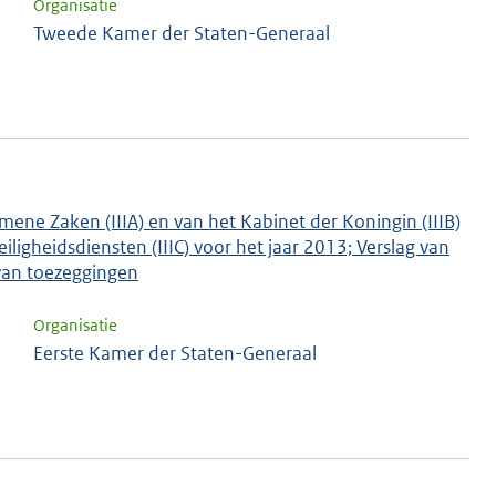
Organisatie
Tweede Kamer der Staten-Generaal
mene Zaken (IIIA) en van het Kabinet der Koningin (IIIB)
ligheidsdiensten (IIIC) voor het jaar 2013; Verslag van
n van toezeggingen
Organisatie
Eerste Kamer der Staten-Generaal