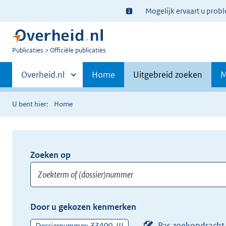
Ter
Mogelijk ervaart u prob
informatie:
U
Publicaties
Officiële publicaties
bent
Primaire
nu
Andere
Overheid.nl
Home
Uitgebreid zoeken
M
hier:
sites
navigatie
binnen
U bent hier:
Home
Zoeken op
Opnieuw
zoeken:
Zoekterm
Vul
Door u gekozen kenmerken
of
hier
(dossier)nummer
uw
Pas zoekopdracht