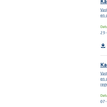
Ka
Vas
en 
Dat
23
Ka
Vas
en 
reg
Dat
07