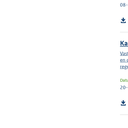
08
Ka
Vas
en 
reg
Dat
20