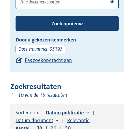
(dossier)nummer
uw
de
zoekterm
TAB
of
toets,
Zoek opnieuw
(dossier)nummer
of
in
de
Door u gekozen kenmerken
pijl
Dossiernummer: 33193
beneden
Pas zoekopdracht aan
toets
om
toegang
te
Zoekresultaten
krijgen
1 - 10 van de 15 resultaten
tot
de
Sorteer op:
Sorteer op:
Datum publicatie
suggesties.
Sorteer op:
Datum document
Sorteer op:
Relevantie
Druk
Aantal:
Toon
10
resultaten per pagina
Toon
20
resultaten per pagina
Toon
50
resultaten per pagina