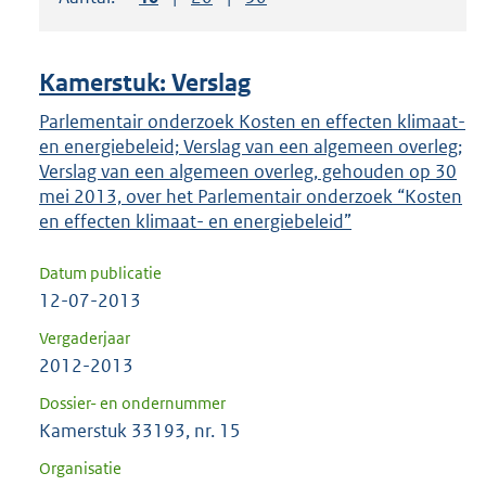
om
ENTER
om
Kamerstuk: Verslag
uw
keuze
Parlementair onderzoek Kosten en effecten klimaat-
en energiebeleid; Verslag van een algemeen overleg;
te
Verslag van een algemeen overleg, gehouden op 30
bevestigen.
mei 2013, over het Parlementair onderzoek “Kosten
en effecten klimaat- en energiebeleid”
Datum publicatie
12-07-2013
Vergaderjaar
2012-2013
Dossier- en ondernummer
Kamerstuk 33193, nr. 15
Organisatie