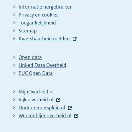
Informatie hergebruiken
Privacy en cookies
Toegankelijkheid
Sitemap
E
Kwetsbaarheid melden
x
t
Open data
e
Linked Data Overheid
r
PUC Open Data
n
e
MijnOverheid.nl
l
E
Rijksoverheid.nl
i
x
E
Ondernemersplein.nl
n
t
x
E
Werkenbijdeoverheid.nl
k
e
t
x
:
r
e
t