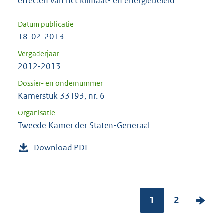
effecten van het klimaat- en energiebeleid
Datum publicatie
18-02-2013
Vergaderjaar
2012-2013
Dossier- en ondernummer
Kamerstuk 33193, nr. 6
Organisatie
Tweede Kamer der Staten-Generaal
Download PDF
1
2
V
o