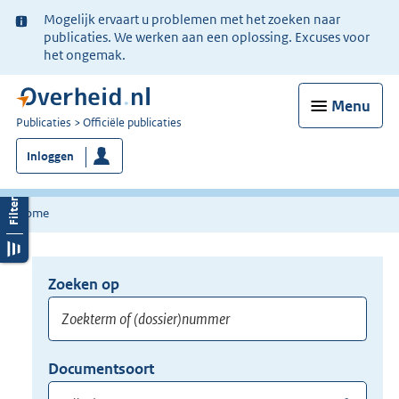
Ter
Mogelijk ervaart u problemen met het zoeken naar
informatie:
publicaties. We werken aan een oplossing. Excuses voor
het ongemak.
Menu
U
Publicaties
Officiële publicaties
bent
Inloggen
nu
hier:
Home
Zoeken op
Opnieuw
zoeken:
Zoekterm
Vul
Documentsoort
of
hier
Gebruik