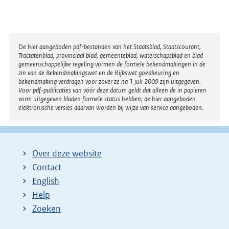
l
g
e
Disclaimer
De hier aangeboden pdf-bestanden van het Staatsblad, Staatscourant,
n
Tractatenblad, provinciaal blad, gemeenteblad, waterschapsblad en blad
gemeenschappelijke regeling vormen de formele bekendmakingen in de
d
zin van de Bekendmakingswet en de Rijkswet goedkeuring en
bekendmaking verdragen voor zover ze na 1 juli 2009 zijn uitgegeven.
e
Voor pdf-publicaties van vóór deze datum geldt dat alleen de in papieren
vorm uitgegeven bladen formele status hebben; de hier aangeboden
p
elektronische versies daarvan worden bij wijze van service aangeboden.
a
g
i
Over deze website
n
Contact
a
English
Help
Zoeken