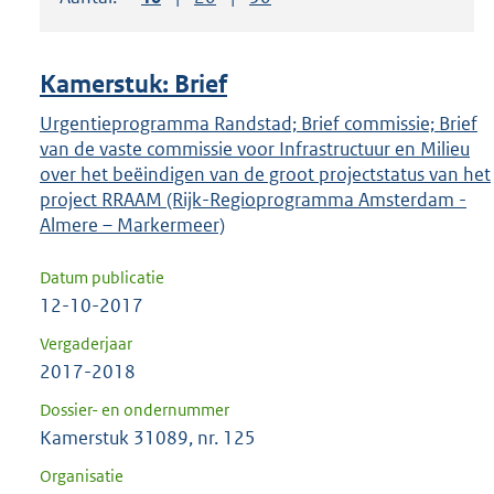
om
ENTER
om
Kamerstuk: Brief
uw
keuze
Urgentieprogramma Randstad; Brief commissie; Brief
van de vaste commissie voor Infrastructuur en Milieu
te
over het beëindigen van de groot projectstatus van het
bevestigen.
project RRAAM (Rijk-Regioprogramma Amsterdam -
Almere – Markermeer)
Datum publicatie
12-10-2017
Vergaderjaar
2017-2018
Dossier- en ondernummer
Kamerstuk 31089, nr. 125
Organisatie