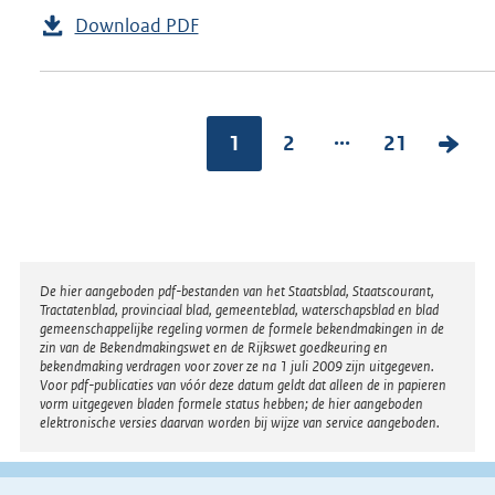
Download PDF
...
1
2
21
V
o
l
g
e
Disclaimer
De hier aangeboden pdf-bestanden van het Staatsblad, Staatscourant,
n
Tractatenblad, provinciaal blad, gemeenteblad, waterschapsblad en blad
gemeenschappelijke regeling vormen de formele bekendmakingen in de
d
zin van de Bekendmakingswet en de Rijkswet goedkeuring en
bekendmaking verdragen voor zover ze na 1 juli 2009 zijn uitgegeven.
e
Voor pdf-publicaties van vóór deze datum geldt dat alleen de in papieren
vorm uitgegeven bladen formele status hebben; de hier aangeboden
p
elektronische versies daarvan worden bij wijze van service aangeboden.
a
g