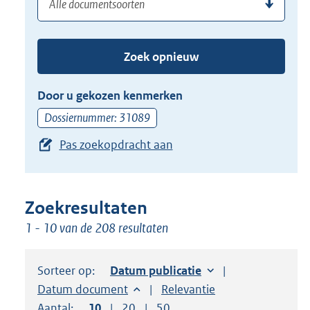
(dossier)nummer
uw
de
zoekterm
TAB
of
toets,
Zoek opnieuw
(dossier)nummer
of
in
de
Door u gekozen kenmerken
pijl
Dossiernummer: 31089
beneden
Pas zoekopdracht aan
toets
om
toegang
te
Zoekresultaten
krijgen
1 - 10 van de 208 resultaten
tot
de
Sorteer op:
Sorteer op:
Datum publicatie
suggesties.
Sorteer op:
Datum document
Sorteer op:
Relevantie
Druk
Aantal:
Toon
10
resultaten per pagina
Toon
20
resultaten per pagina
Toon
50
resultaten per pagina