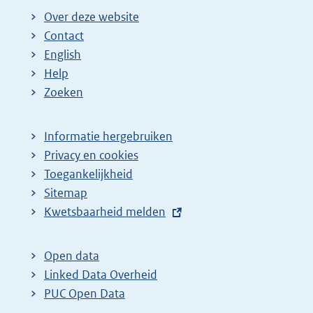
i
Over deze website
n
Contact
a
English
Help
Zoeken
Informatie hergebruiken
Privacy en cookies
Toegankelijkheid
Sitemap
E
Kwetsbaarheid melden
x
t
Open data
e
Linked Data Overheid
r
PUC Open Data
n