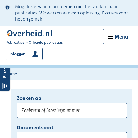
Ter
Mogelijk ervaart u problemen met het zoeken naar
informatie:
publicaties. We werken aan een oplossing. Excuses voor
het ongemak.
Menu
U
Publicaties
Officiële publicaties
bent
Inloggen
nu
hier:
Home
Zoeken op
Opnieuw
zoeken:
Zoekterm
Vul
Documentsoort
of
hier
Gebruik