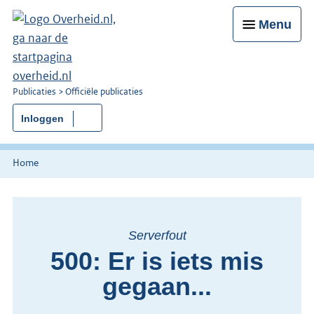
Menu
U
Publicaties
Officiële publicaties
bent
Inloggen
nu
hier:
Home
Serverfout
500: Er is iets mis
gegaan...