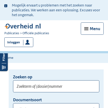
Ter
Mogelijk ervaart u problemen met het zoeken naar
informatie:
publicaties. We werken aan een oplossing. Excuses voor
het ongemak.
Menu
U
Publicaties
Officiële publicaties
bent
Inloggen
nu
hier:
Home
Zoeken op
Opnieuw
zoeken:
Zoekterm
Vul
Documentsoort
of
hier
Gebruik