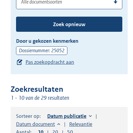
(dossier)nummer
uw
de
zoekterm
TAB
of
toets,
Zoek opnieuw
(dossier)nummer
of
in
de
Door u gekozen kenmerken
pijl
Dossiernummer: 25052
beneden
Pas zoekopdracht aan
toets
om
toegang
te
Zoekresultaten
krijgen
1 - 10 van de 29 resultaten
tot
de
Sorteer op:
Sorteer op:
Datum publicatie
suggesties.
Sorteer op:
Datum document
Sorteer op:
Relevantie
Druk
Aantal:
Toon
10
resultaten per pagina
Toon
20
resultaten per pagina
Toon
50
resultaten per pagina