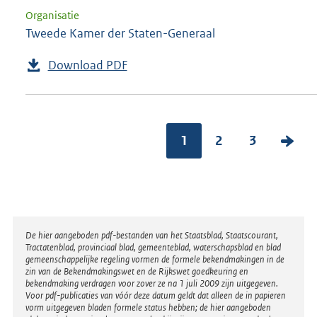
Organisatie
Tweede Kamer der Staten-Generaal
Download PDF
1
2
3
V
o
l
g
e
Disclaimer
De hier aangeboden pdf-bestanden van het Staatsblad, Staatscourant,
n
Tractatenblad, provinciaal blad, gemeenteblad, waterschapsblad en blad
gemeenschappelijke regeling vormen de formele bekendmakingen in de
d
zin van de Bekendmakingswet en de Rijkswet goedkeuring en
bekendmaking verdragen voor zover ze na 1 juli 2009 zijn uitgegeven.
e
Voor pdf-publicaties van vóór deze datum geldt dat alleen de in papieren
vorm uitgegeven bladen formele status hebben; de hier aangeboden
p