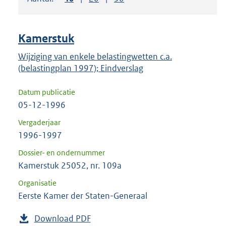
om
ENTER
om
Kamerstuk
uw
keuze
Wijziging van enkele belastingwetten c.a.
(belastingplan 1997); Eindverslag
te
bevestigen.
Datum publicatie
05-12-1996
Vergaderjaar
1996-1997
Dossier- en ondernummer
Kamerstuk 25052, nr. 109a
Organisatie
Eerste Kamer der Staten-Generaal
Download PDF