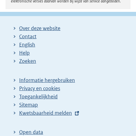
elektronische versies daarvan worden bij wijze van service aangeboden.
a
g
i
Over deze website
n
Contact
a
English
Help
Zoeken
Informatie hergebruiken
Privacy en cookies
Toegankelijkheid
Sitemap
E
Kwetsbaarheid melden
x
t
Open data