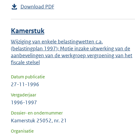
Download PDF
Kamerstuk
Wijziging van enkele belastingwetten c.a.
(belastingplan 1997); Motie inzake uitwerking van de
aanbevelingen van de werkgroep vergroening van het
fiscale stelsel
Datum publicatie
27-11-1996
Vergaderjaar
1996-1997
Dossier- en ondernummer
Kamerstuk 25052, nr. 21
Organisatie