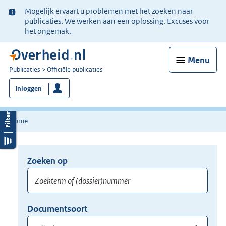
Ter
Mogelijk ervaart u problemen met het zoeken naar
informatie:
publicaties. We werken aan een oplossing. Excuses voor
het ongemak.
Menu
U
Publicaties
Officiële publicaties
bent
Inloggen
nu
hier:
Home
Zoeken op
Opnieuw
zoeken:
Zoekterm
Vul
Documentsoort
of
hier
Gebruik