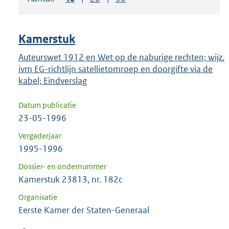
om
ENTER
om
Kamerstuk
uw
keuze
Auteurswet 1912 en Wet op de naburige rechten; wijz.
ivm EG-richtlijn satellietomroep en doorgifte via de
te
kabel; Eindverslag
bevestigen.
Datum publicatie
23-05-1996
Vergaderjaar
1995-1996
Dossier- en ondernummer
Kamerstuk 23813, nr. 182c
Organisatie
Eerste Kamer der Staten-Generaal