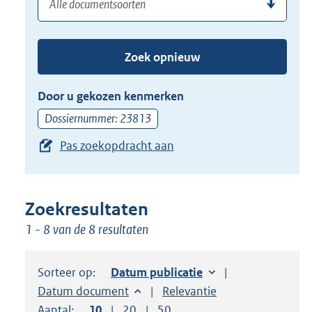
(dossier)nummer
uw
de
zoekterm
TAB
of
toets,
Zoek opnieuw
(dossier)nummer
of
in
de
Door u gekozen kenmerken
pijl
Dossiernummer: 23813
beneden
Pas zoekopdracht aan
toets
om
toegang
te
Zoekresultaten
krijgen
1 - 8 van de 8 resultaten
tot
de
Sorteer op:
Sorteer op:
Datum publicatie
suggesties.
Sorteer op:
Datum document
Sorteer op:
Relevantie
Druk
Aantal:
Toon
10
resultaten per pagina
Toon
20
resultaten per pagina
Toon
50
resultaten per pagina