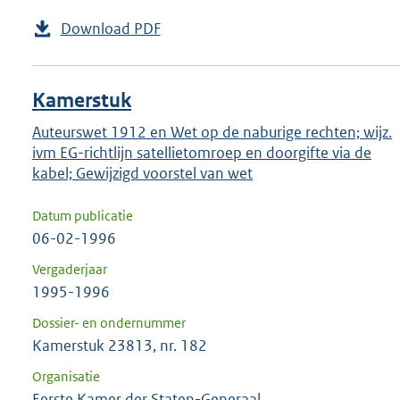
Download PDF
Kamerstuk
Auteurswet 1912 en Wet op de naburige rechten; wijz.
ivm EG-richtlijn satellietomroep en doorgifte via de
kabel; Gewijzigd voorstel van wet
Datum publicatie
06-02-1996
Vergaderjaar
1995-1996
Dossier- en ondernummer
Kamerstuk 23813, nr. 182
Organisatie
Eerste Kamer der Staten-Generaal