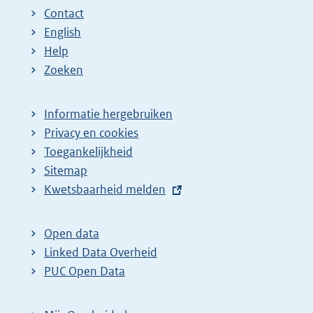
Contact
English
Help
Zoeken
Informatie hergebruiken
Privacy en cookies
Toegankelijkheid
Sitemap
E
Kwetsbaarheid melden
x
t
Open data
e
Linked Data Overheid
r
PUC Open Data
n
e