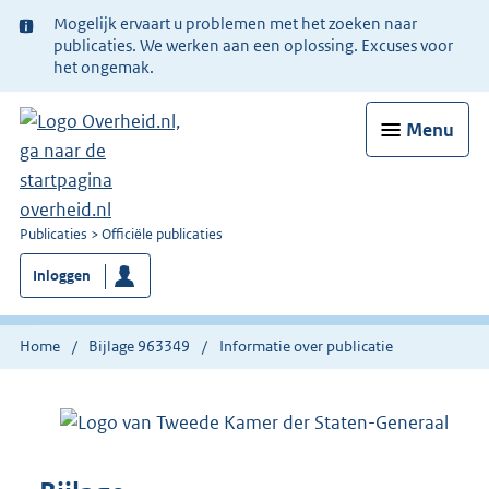
Ter
Mogelijk ervaart u problemen met het zoeken naar
informatie:
publicaties. We werken aan een oplossing. Excuses voor
het ongemak.
Menu
U
Publicaties
Officiële publicaties
bent
Inloggen
nu
hier:
Home
Bijlage 963349
Informatie over publicatie