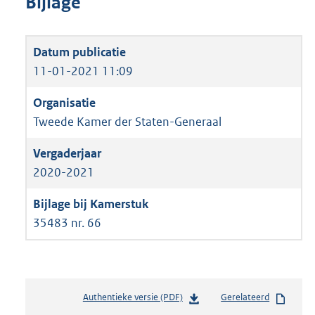
Bijlage
11-01-2021 11:09
Tweede Kamer der Staten-Generaal
2020-2021
35483 nr. 66
Authentieke versie (PDF)
b
Gerelateerd
e