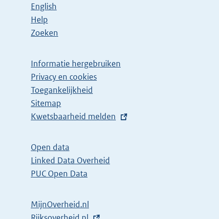
English
Help
Zoeken
Informatie hergebruiken
Privacy en cookies
Toegankelijkheid
Sitemap
E
Kwetsbaarheid melden
x
t
Open data
e
Linked Data Overheid
r
PUC Open Data
n
e
MijnOverheid.nl
l
E
Rijksoverheid.nl