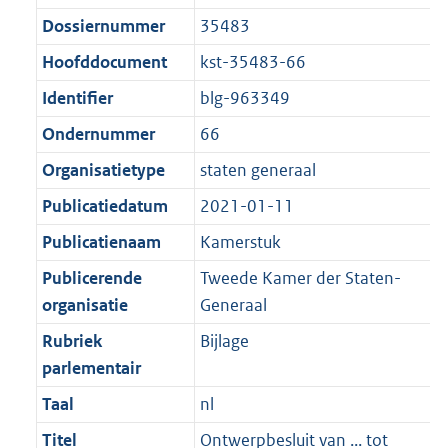
t
:
g
s
Dossiernummer
35483
i
1
r
g
e
,
Hoofddocument
kst-35483-66
o
r
i
5
Identifier
blg-963349
o
o
n
M
t
o
Ondernummer
66
f
b
t
t
o
Organisatietype
staten generaal
e
t
r
Publicatiedatum
2021-01-11
:
e
m
1
:
Publicatienaam
Kamerstuk
a
K
1
a
Publicerende
Tweede Kamer der Staten-
b
K
t
organisatie
Generaal
b
Rubriek
Bijlage
parlementair
Taal
nl
Titel
Ontwerpbesluit van ... tot