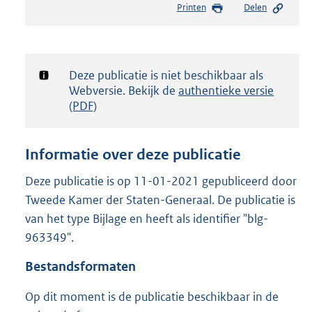
Printen
Delen
s
t
a
n
d
Notificatie:
Deze publicatie is niet beschikbaar als
s
Webversie. Bekijk de
authentieke versie
g
(PDF)
r
o
o
Informatie over deze publicatie
t
t
Deze publicatie is op 11-01-2021 gepubliceerd door
e
Tweede Kamer der Staten-Generaal. De publicatie is
:
1
van het type Bijlage en heeft als identifier "blg-
,
963349".
5
M
Bestandsformaten
b
Op dit moment is de publicatie beschikbaar in de