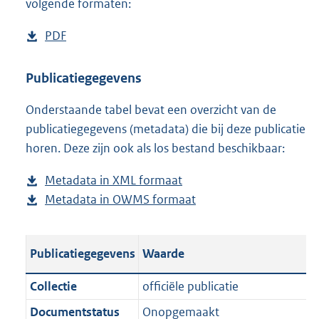
volgende formaten:
D
PDF
b
o
e
w
s
Publicatiegegevens
n
t
Onderstaande tabel bevat een overzicht van de
l
a
publicatiegegevens (metadata) die bij deze publicatie
o
n
horen. Deze zijn ook als los bestand beschikbaar:
a
d
d
s
Metadata in XML formaat
b
p
g
Metadata in OWMS formaat
e
b
u
r
s
e
b
o
t
s
l
o
Publicatiegegevens
Waarde
a
t
i
t
n
a
c
t
Collectie
officiële publicatie
d
n
a
e
Documentstatus
Onopgemaakt
s
d