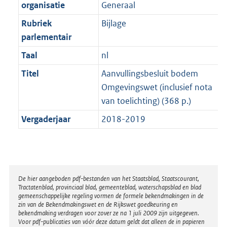
t
organisatie
Generaal
b
Rubriek
Bijlage
parlementair
Taal
nl
Titel
Aanvullingsbesluit bodem
Omgevingswet (inclusief nota
van toelichting) (368 p.)
Vergaderjaar
2018-2019
Disclaimer
De hier aangeboden pdf-bestanden van het Staatsblad, Staatscourant,
Tractatenblad, provinciaal blad, gemeenteblad, waterschapsblad en blad
gemeenschappelijke regeling vormen de formele bekendmakingen in de
zin van de Bekendmakingswet en de Rijkswet goedkeuring en
bekendmaking verdragen voor zover ze na 1 juli 2009 zijn uitgegeven.
Voor pdf-publicaties van vóór deze datum geldt dat alleen de in papieren