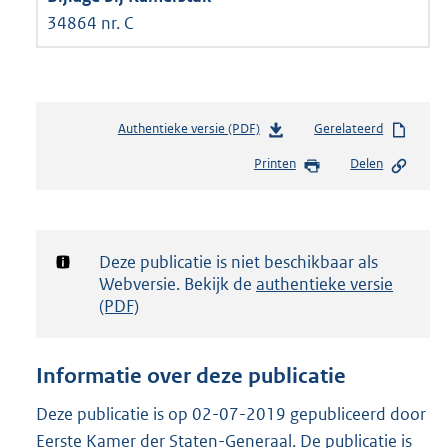
34864 nr. C
Authentieke versie (PDF)
b
Gerelateerd
e
Printen
Delen
s
t
a
n
d
Notificatie:
Deze publicatie is niet beschikbaar als
s
Webversie. Bekijk de
authentieke versie
g
(PDF)
r
o
o
Informatie over deze publicatie
t
t
Deze publicatie is op 02-07-2019 gepubliceerd door
e
Eerste Kamer der Staten-Generaal. De publicatie is
: