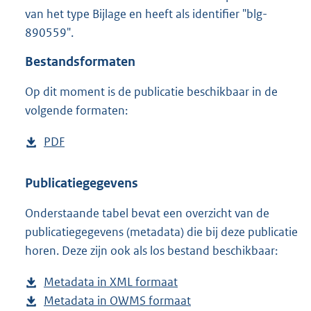
2
van het type Bijlage en heeft als identifier "blg-
,
890559".
8
M
Bestandsformaten
b
Op dit moment is de publicatie beschikbaar in de
volgende formaten:
D
PDF
b
o
e
w
s
Publicatiegegevens
n
t
Onderstaande tabel bevat een overzicht van de
l
a
publicatiegegevens (metadata) die bij deze publicatie
o
n
horen. Deze zijn ook als los bestand beschikbaar:
a
d
d
s
Metadata in XML formaat
b
p
g
Metadata in OWMS formaat
e
b
u
r