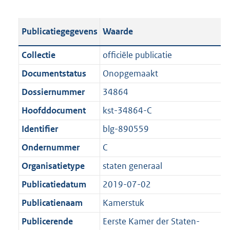
s
e
b
o
t
s
l
o
Publicatiegegevens
Waarde
a
t
i
t
n
a
c
t
Collectie
officiële publicatie
d
n
a
e
Documentstatus
Onopgemaakt
s
d
t
:
g
s
Dossiernummer
34864
i
2
r
g
e
,
Hoofddocument
kst-34864-C
o
r
i
8
Identifier
blg-890559
o
o
n
M
t
o
Ondernummer
C
f
b
t
t
o
Organisatietype
staten generaal
e
t
r
Publicatiedatum
2019-07-02
:
e
m
1
:
Publicatienaam
Kamerstuk
a
K
1
a
Publicerende
Eerste Kamer der Staten-
b
K