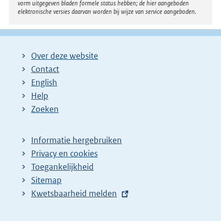
vorm uitgegeven bladen formele status hebben; de hier aangeboden
elektronische versies daarvan worden bij wijze van service aangeboden.
Over deze website
Contact
English
Help
Zoeken
Informatie hergebruiken
Privacy en cookies
Toegankelijkheid
Sitemap
E
Kwetsbaarheid melden
x
t