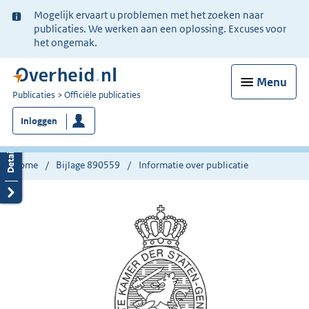
Ter
Mogelijk ervaart u problemen met het zoeken naar
informatie:
publicaties. We werken aan een oplossing. Excuses voor
het ongemak.
Menu
U
Publicaties
Officiële publicaties
bent
Inloggen
nu
hier:
Home
Bijlage 890559
Informatie over publicatie