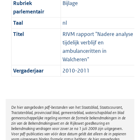
t
Rubriek
Bijlage
b
parlementair
Taal
nl
Titel
RIVM rapport "Nadere analyse
tijdelijk verblijf en
ambulanceritten in
Walcheren"
Vergaderjaar
2010-2011
Disclaimer
De hier aangeboden pdf-bestanden van het Staatsblad, Staatscourant,
Tractatenblad, provinciaal blad, gemeenteblad, waterschapsblad en blad
gemeenschappelijke regeling vormen de formele bekendmakingen in de
zin van de Bekendmakingswet en de Rijkswet goedkeuring en
bekendmaking verdragen voor zover ze na 1 juli 2009 zijn uitgegeven.
Voor pdf-publicaties van vóór deze datum geldt dat alleen de in papieren
vorm uitgegeven bladen formele status hebben; de hier aangeboden