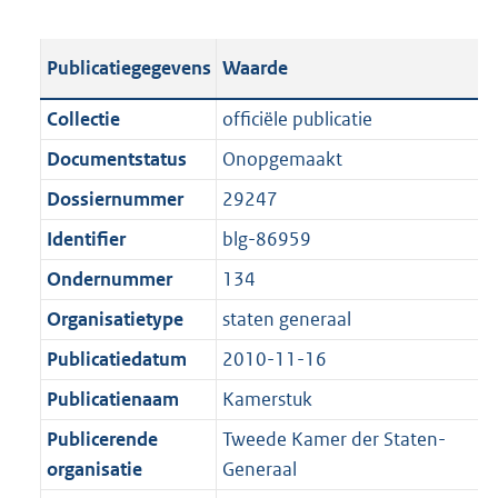
s
e
b
o
t
s
l
o
Publicatiegegevens
Waarde
a
t
i
t
n
a
c
t
Collectie
officiële publicatie
d
n
a
e
Documentstatus
Onopgemaakt
s
d
t
:
g
s
Dossiernummer
29247
i
1
r
g
e
1
Identifier
blg-86959
o
r
i
0
Ondernummer
134
o
o
n
K
t
o
Organisatietype
staten generaal
f
b
t
t
o
Publicatiedatum
2010-11-16
e
t
r
Publicatienaam
Kamerstuk
:
e
m
1
:
Publicerende
Tweede Kamer der Staten-
a
K
1
organisatie
Generaal
a
b
K