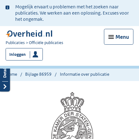
Ter
Mogelijk ervaart u problemen met het zoeken naar
informatie:
publicaties. We werken aan een oplossing. Excuses voor
het ongemak.
Menu
U
Publicaties
Officiële publicaties
bent
Inloggen
nu
hier:
Home
Bijlage 86959
Informatie over publicatie