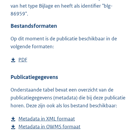
1
van het type Bijlage en heeft als identifier "blg-
1
86959".
0
K
Bestandsformaten
b
Op dit moment is de publicatie beschikbaar in de
volgende formaten:
D
PDF
b
o
e
w
s
Publicatiegegevens
n
t
Onderstaande tabel bevat een overzicht van de
l
a
publicatiegegevens (metadata) die bij deze publicatie
o
n
horen. Deze zijn ook als los bestand beschikbaar:
a
d
d
s
Metadata in XML formaat
b
p
g
Metadata in OWMS formaat
e
b
u
r