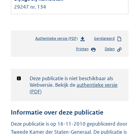
29247 nr. 134
Authentieke versie (PDF)
b
Gerelateerd
e
Printen
Delen
s
t
a
n
d
Notificatie:
Deze publicatie is niet beschikbaar als
s
Webversie. Bekijk de
authentieke versie
g
(PDF)
r
o
o
Informatie over deze publicatie
t
t
Deze publicatie is op 16-11-2010 gepubliceerd door
e
Tweede Kamer der Staten-Generaal. De publicatie is
: