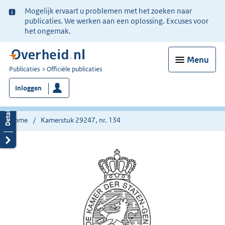
Ter
Mogelijk ervaart u problemen met het zoeken naar
informatie:
publicaties. We werken aan een oplossing. Excuses voor
het ongemak.
Menu
U
Publicaties
Officiële publicaties
bent
Inloggen
nu
hier:
Home
Kamerstuk 29247, nr. 134