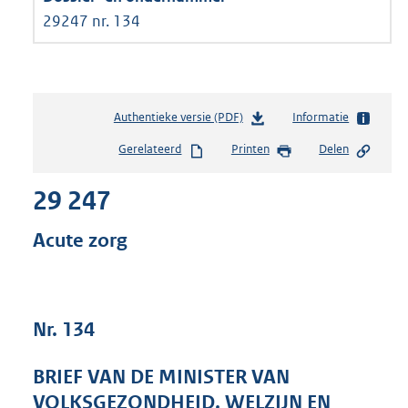
29247 nr. 134
Authentieke versie (PDF)
b
Informatie
e
Gerelateerd
Printen
Delen
s
t
29 247
a
n
d
Acute zorg
s
g
r
o
Nr. 134
o
t
t
BRIEF VAN DE MINISTER VAN
e
VOLKSGEZONDHEID, WELZIJN EN
: