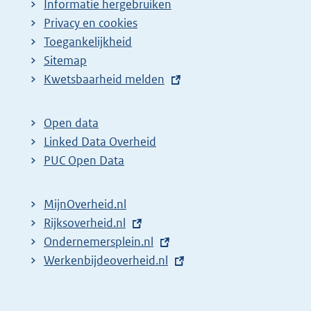
Informatie hergebruiken
Privacy en cookies
Toegankelijkheid
Sitemap
E
Kwetsbaarheid melden
x
t
Open data
e
Linked Data Overheid
r
PUC Open Data
n
e
MijnOverheid.nl
l
E
Rijksoverheid.nl
i
x
E
Ondernemersplein.nl
n
t
x
E
Werkenbijdeoverheid.nl
k
e
t
x
:
r
e
t