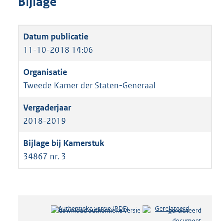
Bijlage
11-10-2018 14:06
Tweede Kamer der Staten-Generaal
2018-2019
34867 nr. 3
Authentieke versie (PDF)
b
Gerelateerd
e