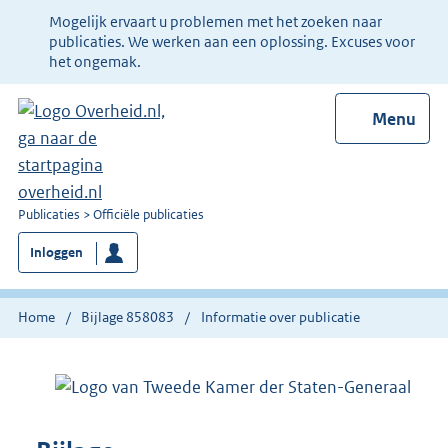
Ter
Mogelijk ervaart u problemen met het zoeken naar
informatie:
publicaties. We werken aan een oplossing. Excuses voor
het ongemak.
Menu
U
Publicaties
Officiële publicaties
bent
Inloggen
nu
hier:
Home
Bijlage 858083
Informatie over publicatie