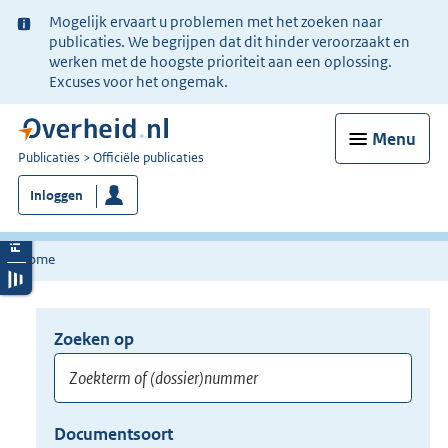
Ter
Mogelijk ervaart u problemen met het zoeken naar
informatie:
publicaties. We begrijpen dat dit hinder veroorzaakt en
werken met de hoogste prioriteit aan een oplossing.
Excuses voor het ongemak.
Menu
U
Publicaties
Officiële publicaties
bent
Inloggen
nu
hier:
Home
Zoeken op
Opnieuw
zoeken:
Zoekterm
Vul
Documentsoort
of
hier