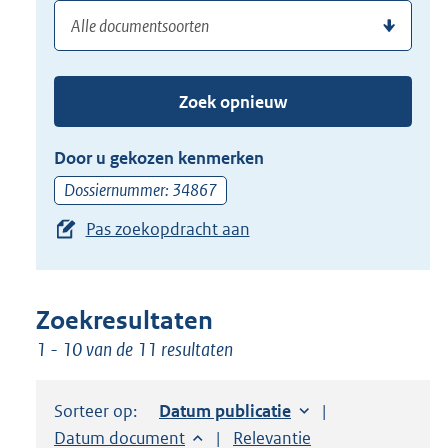
Gebruik
(dossier)nummer
uw
de
zoekterm
TAB
of
toets,
Zoek opnieuw
(dossier)nummer
of
in
de
Door u gekozen kenmerken
pijl
Dossiernummer: 34867
beneden
Pas zoekopdracht aan
toets
om
toegang
te
Zoekresultaten
krijgen
1 - 10 van de 11 resultaten
tot
de
Sorteer op:
Sorteer op:
Datum publicatie
suggesties.
Sorteer op:
Datum document
Sorteer op:
Relevantie
Druk