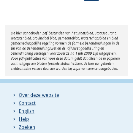
o
l
g
e
Disclaimer
De hier aangeboden pdf-bestanden van het Staatsblad, Staatscourant,
n
Tractatenblad, provinciaal blad, gemeenteblad, waterschapsblad en blad
gemeenschappelijke regeling vormen de formele bekendmakingen in de
d
zin van de Bekendmakingswet en de Rijkswet goedkeuring en
bekendmaking verdragen voor zover ze na 1 juli 2009 zijn uitgegeven.
e
Voor pdf-publicaties van vóór deze datum geldt dat alleen de in papieren
vorm uitgegeven bladen formele status hebben; de hier aangeboden
p
elektronische versies daarvan worden bij wijze van service aangeboden.
a
g
i
Over deze website
n
Contact
a
English
Help
Zoeken