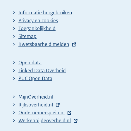
Informatie hergebruiken
Privacy en cookies
Toegankelijkheid
Sitemap
E
Kwetsbaarheid melden
x
t
Open data
e
Linked Data Overheid
r
PUC Open Data
n
e
MijnOverheid.nl
l
E
Rijksoverheid.nl
i
x
E
Ondernemersplein.nl
n
t
x
E
Werkenbijdeoverheid.nl
k
e
t
x
: