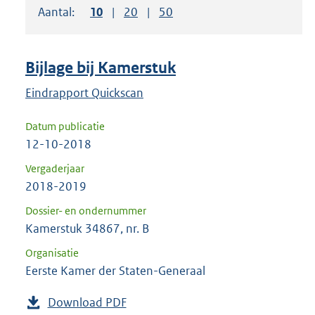
Aantal:
Toon
10
resultaten per pagina
Toon
20
resultaten per pagina
Toon
50
resultaten per pagina
om
ENTER
om
Bijlage bij Kamerstuk
uw
keuze
Eindrapport Quickscan
te
Datum publicatie
bevestigen.
12-10-2018
Vergaderjaar
2018-2019
Dossier- en ondernummer
Kamerstuk 34867, nr. B
Organisatie
Eerste Kamer der Staten-Generaal
Download PDF