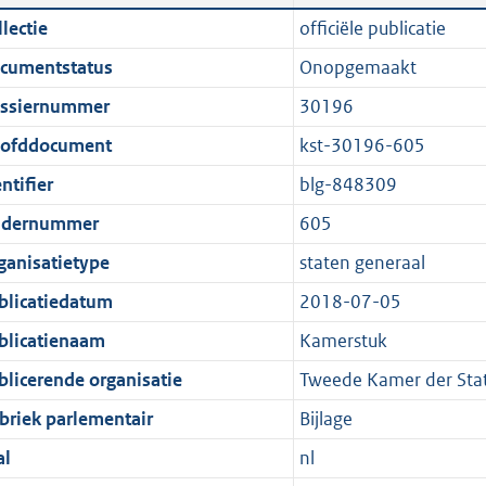
n
a
i
t
lectie
officiële publicatie
d
n
c
t
cumentstatus
Onopgemaakt
s
d
a
e
g
s
t
:
ssiernummer
30196
r
g
i
1
ofddocument
kst-30196-605
o
r
e
,
ntifier
blg-848309
o
o
i
2
t
o
n
M
dernummer
605
t
t
f
b
ganisatietype
staten generaal
e
t
o
blicatiedatum
2018-07-05
:
e
r
1
:
m
blicatienaam
Kamerstuk
K
1
a
blicerende organisatie
Tweede Kamer der Sta
b
K
a
briek parlementair
Bijlage
b
t
al
nl