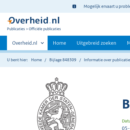
Ter
Mogelijk ervaart u prob
informatie:
U
Publicaties
Officiële publicaties
bent
Primaire
nu
Andere
Overheid.nl
Home
Uitgebreid zoeken
M
hier:
sites
navigatie
binnen
U bent hier:
Home
Bijlage 848309
Informatie over publicati
B
Dat
05-