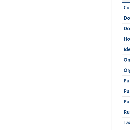
Col
Do
Do
Ho
Ide
On
Or
Pu
Pu
Pu
Ru
Ta