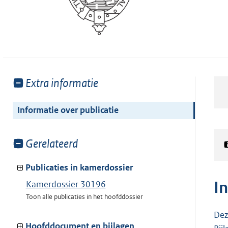
Toon
Extra informatie
meer
van:
Informatie over publicatie
Toon
Gerelateerd
meer
van:
Publicaties in kamerdossier
I
Kamerdossier 30196
Toon alle publicaties in het hoofddossier
Dez
Hoofddocument en bijlagen