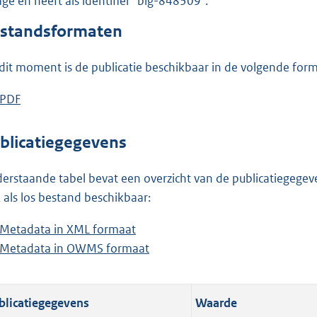
lage en heeft als identifier "blg-848309".
o
o
standsformaten
t
t
dit moment is de publicatie beschikbaar in de volgende for
e
:
D
PDF
b
1
o
e
,
w
s
blicatiegegevens
2
n
t
M
l
a
erstaande tabel bevat een overzicht van de publicatiegegeven
b
o
n
 als los bestand beschikbaar:
a
d
Metadata in XML formaat
b
d
s
Metadata in OWMS formaat
e
b
p
g
s
e
u
r
t
s
b
o
blicatiegegevens
Waarde
a
t
l
o