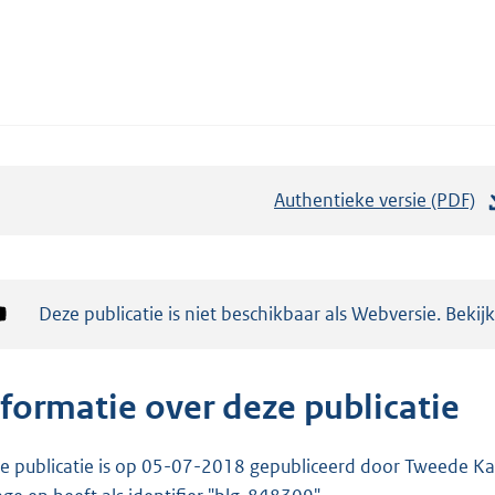
Authentieke versie (PDF)
b
e
s
t
Notificatie:
Deze publicatie is niet beschikbaar als Webversie. Bekij
a
n
d
nformatie over deze publicatie
s
g
e publicatie is op 05-07-2018 gepubliceerd door Tweede Kam
r