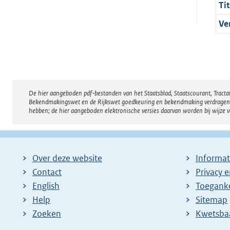
Tit
Ve
De hier aangeboden pdf-bestanden van het Staatsblad, Staatscourant, Tract
Disclaimer
Bekendmakingswet en de Rijkswet goedkeuring en bekendmaking verdragen voor
hebben; de hier aangeboden elektronische versies daarvan worden bij wijze 
Over deze website
Informat
Contact
Privacy 
English
Toeganke
Help
Sitemap
Zoeken
E
Kwetsba
x