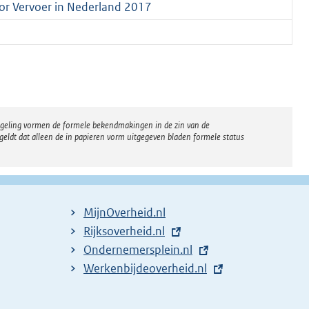
or Vervoer in Nederland 2017
regeling vormen de formele bekendmakingen in de zin van de
eldt dat alleen de in papieren vorm uitgegeven bladen formele status
MijnOverheid.nl
E
Rijksoverheid.nl
x
E
Ondernemersplein.nl
t
x
E
Werkenbijdeoverheid.nl
e
t
x
r
e
t