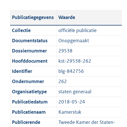
s
e
b
o
t
s
l
o
Publicatiegegevens
Waarde
a
t
i
t
n
a
c
t
Collectie
officiële publicatie
d
n
a
e
Documentstatus
Onopgemaakt
s
d
t
:
g
s
Dossiernummer
29538
i
7
r
g
e
7
Hoofddocument
kst-29538-262
o
r
i
3
Identifier
blg-842756
o
o
n
K
t
o
Ondernummer
262
f
b
t
t
o
Organisatietype
staten generaal
e
t
r
Publicatiedatum
2018-05-24
:
e
m
1
:
Publicatienaam
Kamerstuk
a
K
1
a
Publicerende
Tweede Kamer der Staten-
b
K