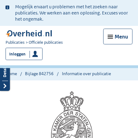
Ter
Mogelijk ervaart u problemen met het zoeken naar
informatie:
publicaties. We werken aan een oplossing. Excuses voor
het ongemak.
Menu
U
Publicaties
Officiële publicaties
bent
Inloggen
nu
hier:
Home
Bijlage 842756
Informatie over publicatie