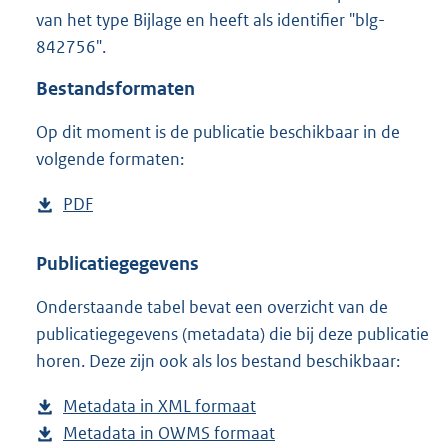
7
van het type Bijlage en heeft als identifier "blg-
7
842756".
3
K
Bestandsformaten
b
Op dit moment is de publicatie beschikbaar in de
volgende formaten:
D
PDF
b
o
e
w
s
Publicatiegegevens
n
t
Onderstaande tabel bevat een overzicht van de
l
a
publicatiegegevens (metadata) die bij deze publicatie
o
n
horen. Deze zijn ook als los bestand beschikbaar:
a
d
d
s
Metadata in XML formaat
b
p
g
Metadata in OWMS formaat
e
b
u
r