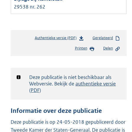
29538 nr. 262
Authentieke versie (PDF)
b
Gerelateerd
e
Printen
Delen
s
t
a
n
d
Notificatie:
Deze publicatie is niet beschikbaar als
s
Webversie. Bekijk de
authentieke versie
g
(PDF)
r
o
o
Informatie over deze publicatie
t
t
Deze publicatie is op 24-05-2018 gepubliceerd door
e
Tweede Kamer der Staten-Generaal. De publicatie is
: