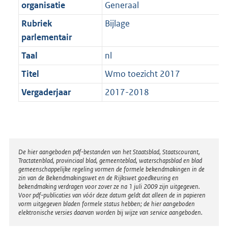
t
organisatie
Generaal
b
Rubriek
Bijlage
parlementair
Taal
nl
Titel
Wmo toezicht 2017
Vergaderjaar
2017-2018
Disclaimer
De hier aangeboden pdf-bestanden van het Staatsblad, Staatscourant,
Tractatenblad, provinciaal blad, gemeenteblad, waterschapsblad en blad
gemeenschappelijke regeling vormen de formele bekendmakingen in de
zin van de Bekendmakingswet en de Rijkswet goedkeuring en
bekendmaking verdragen voor zover ze na 1 juli 2009 zijn uitgegeven.
Voor pdf-publicaties van vóór deze datum geldt dat alleen de in papieren
vorm uitgegeven bladen formele status hebben; de hier aangeboden
elektronische versies daarvan worden bij wijze van service aangeboden.