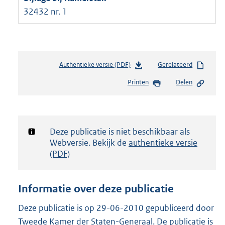
32432 nr. 1
Authentieke versie (PDF)
b
Gerelateerd
e
Printen
Delen
s
t
a
n
d
Notificatie:
Deze publicatie is niet beschikbaar als
s
Webversie. Bekijk de
authentieke versie
g
(PDF)
r
o
o
Informatie over deze publicatie
t
t
Deze publicatie is op 29-06-2010 gepubliceerd door
e
Tweede Kamer der Staten-Generaal. De publicatie is
: