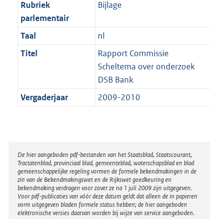
t
Rubriek
Bijlage
b
parlementair
Taal
nl
Titel
Rapport Commissie
Scheltema over onderzoek
DSB Bank
Vergaderjaar
2009-2010
Disclaimer
De hier aangeboden pdf-bestanden van het Staatsblad, Staatscourant,
Tractatenblad, provinciaal blad, gemeenteblad, waterschapsblad en blad
gemeenschappelijke regeling vormen de formele bekendmakingen in de
zin van de Bekendmakingswet en de Rijkswet goedkeuring en
bekendmaking verdragen voor zover ze na 1 juli 2009 zijn uitgegeven.
Voor pdf-publicaties van vóór deze datum geldt dat alleen de in papieren
vorm uitgegeven bladen formele status hebben; de hier aangeboden
elektronische versies daarvan worden bij wijze van service aangeboden.