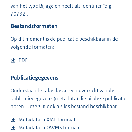
4
van het type Bijlage en heeft als identifier "blg-
,
70732".
1
M
Bestandsformaten
b
Op dit moment is de publicatie beschikbaar in de
volgende formaten:
D
PDF
b
o
e
w
s
Publicatiegegevens
n
t
Onderstaande tabel bevat een overzicht van de
l
a
publicatiegegevens (metadata) die bij deze publicatie
o
n
horen. Deze zijn ook als los bestand beschikbaar:
a
d
d
s
Metadata in XML formaat
b
p
g
Metadata in OWMS formaat
e
b
u
r