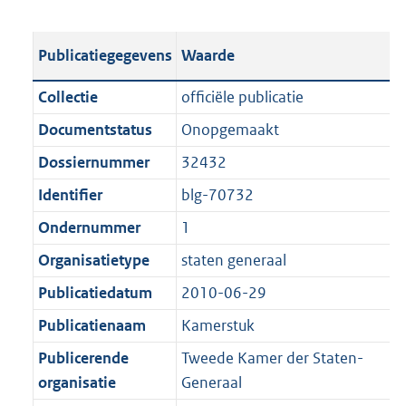
s
e
b
o
t
s
l
o
Publicatiegegevens
Waarde
a
t
i
t
n
a
c
t
Collectie
officiële publicatie
d
n
a
e
Documentstatus
Onopgemaakt
s
d
t
:
g
s
Dossiernummer
32432
i
4
r
g
e
,
Identifier
blg-70732
o
r
i
1
Ondernummer
1
o
o
n
M
t
o
Organisatietype
staten generaal
f
b
t
t
o
Publicatiedatum
2010-06-29
e
t
r
Publicatienaam
Kamerstuk
:
e
m
1
:
Publicerende
Tweede Kamer der Staten-
a
K
1
organisatie
Generaal
a
b
K