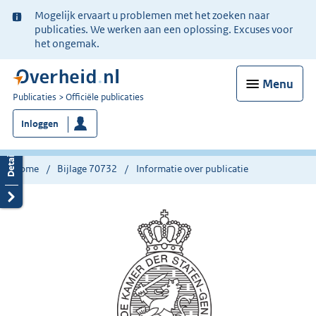
Ter
Mogelijk ervaart u problemen met het zoeken naar
informatie:
publicaties. We werken aan een oplossing. Excuses voor
het ongemak.
Menu
U
Publicaties
Officiële publicaties
bent
Inloggen
nu
hier:
Home
Bijlage 70732
Informatie over publicatie