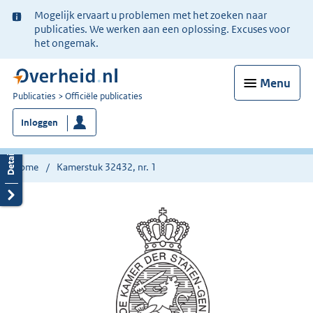
Ter
Mogelijk ervaart u problemen met het zoeken naar
informatie:
publicaties. We werken aan een oplossing. Excuses voor
het ongemak.
Menu
U
Publicaties
Officiële publicaties
bent
Inloggen
nu
hier:
Home
Kamerstuk 32432, nr. 1