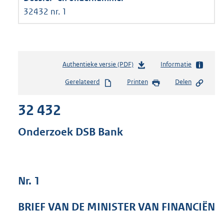
32432 nr. 1
Authentieke versie (PDF)
b
Informatie
e
Gerelateerd
Printen
Delen
s
t
32 432
a
n
d
Onderzoek DSB Bank
s
g
r
o
Nr. 1
o
t
t
BRIEF VAN DE MINISTER VAN FINANCIËN
e
: