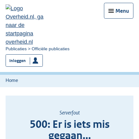
Menu
U
Publicaties
Officiële publicaties
bent
Inloggen
nu
hier:
Home
Serverfout
500: Er is iets mis
gegaan...