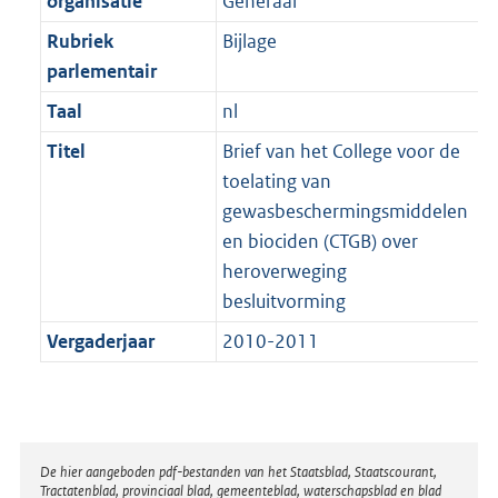
organisatie
Generaal
t
a
b
K
t
Rubriek
Bijlage
b
parlementair
Taal
nl
Titel
Brief van het College voor de
toelating van
gewasbeschermingsmiddelen
en biociden (CTGB) over
heroverweging
besluitvorming
Vergaderjaar
2010-2011
Disclaimer
De hier aangeboden pdf-bestanden van het Staatsblad, Staatscourant,
Tractatenblad, provinciaal blad, gemeenteblad, waterschapsblad en blad