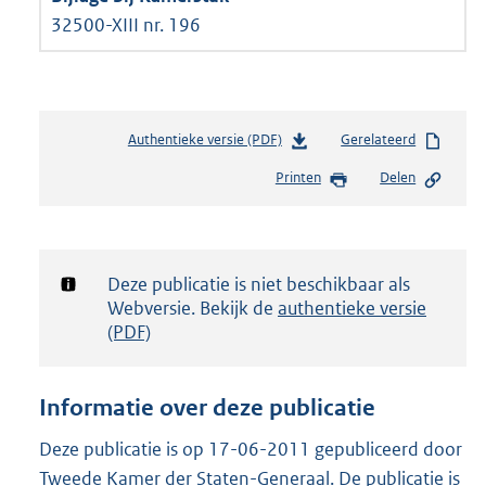
32500-XIII nr. 196
Authentieke versie (PDF)
b
Gerelateerd
e
Printen
Delen
s
t
a
n
d
Notificatie:
Deze publicatie is niet beschikbaar als
s
Webversie. Bekijk de
authentieke versie
g
(PDF)
r
o
o
Informatie over deze publicatie
t
t
Deze publicatie is op 17-06-2011 gepubliceerd door
e
Tweede Kamer der Staten-Generaal. De publicatie is
: