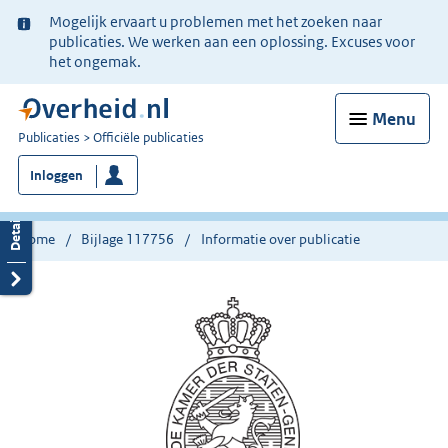
Ter
Mogelijk ervaart u problemen met het zoeken naar
informatie:
publicaties. We werken aan een oplossing. Excuses voor
het ongemak.
Menu
U
Publicaties
Officiële publicaties
bent
Inloggen
nu
hier:
Home
Bijlage 117756
Informatie over publicatie