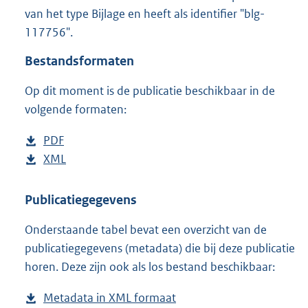
2
van het type Bijlage en heeft als identifier "blg-
0
117756".
5
K
Bestandsformaten
b
Op dit moment is de publicatie beschikbaar in de
volgende formaten:
D
PDF
b
o
D
XML
e
b
w
o
s
e
n
w
t
s
Publicatiegegevens
l
n
a
t
Onderstaande tabel bevat een overzicht van de
o
l
n
a
publicatiegegevens (metadata) die bij deze publicatie
a
o
d
n
horen. Deze zijn ook als los bestand beschikbaar:
d
a
s
d
p
d
g
s
Metadata in XML formaat
b
u
p
r
g