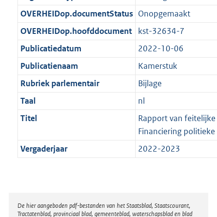
t
b
OVERHEIDop.documentStatus
Onopgemaakt
OVERHEIDop.hoofddocument
kst-32634-7
Publicatiedatum
2022-10-06
Publicatienaam
Kamerstuk
Rubriek parlementair
Bijlage
Taal
nl
Titel
Rapport van feitelijk
Financiering politieke
Vergaderjaar
2022-2023
Disclaimer
De hier aangeboden pdf-bestanden van het Staatsblad, Staatscourant,
Tractatenblad, provinciaal blad, gemeenteblad, waterschapsblad en blad