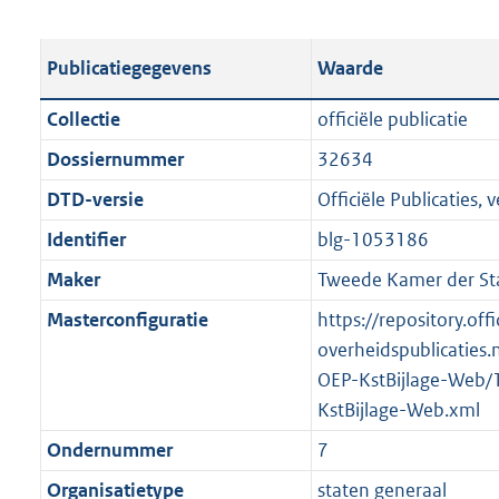
s
e
b
o
t
s
l
o
Publicatiegegevens
Waarde
a
t
i
t
n
a
c
t
Collectie
officiële publicatie
d
n
a
e
Dossiernummer
32634
s
d
t
:
g
s
DTD-versie
Officiële Publicaties, v
i
1
r
g
e
6
Identifier
blg-1053186
o
r
i
6
Maker
Tweede Kamer der St
o
o
n
K
t
o
Masterconfiguratie
https://repository.offi
f
b
t
t
overheidspublicaties.
o
e
t
OEP-KstBijlage-Web/
r
:
e
KstBijlage-Web.xml
m
2
:
a
Ondernummer
7
K
2
a
Organisatietype
staten generaal
b
K