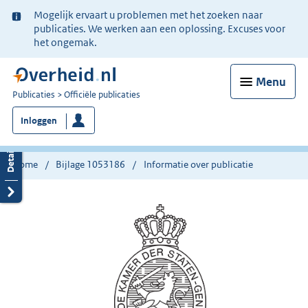
Ter
Mogelijk ervaart u problemen met het zoeken naar
informatie:
publicaties. We werken aan een oplossing. Excuses voor
het ongemak.
Menu
U
Publicaties
Officiële publicaties
bent
Inloggen
nu
hier:
Home
Bijlage 1053186
Informatie over publicatie