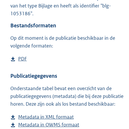
1
van het type Bijlage en heeft als identifier "blg-
6
1053186".
6
K
Bestandsformaten
b
Op dit moment is de publicatie beschikbaar in de
volgende formaten:
D
PDF
b
o
e
w
s
Publicatiegegevens
n
t
Onderstaande tabel bevat een overzicht van de
l
a
publicatiegegevens (metadata) die bij deze publicatie
o
n
horen. Deze zijn ook als los bestand beschikbaar:
a
d
d
s
Metadata in XML formaat
b
p
g
Metadata in OWMS formaat
e
b
u
r