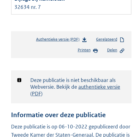
32634 nr. 7
Authentieke versie (PDF)
b
Gerelateerd
e
Printen
Delen
s
t
a
n
d
Notificatie:
Deze publicatie is niet beschikbaar als
s
Webversie. Bekijk de
authentieke versie
g
(PDF)
r
o
o
Informatie over deze publicatie
t
t
Deze publicatie is op 06-10-2022 gepubliceerd door
e
Tweede Kamer der Staten-Generaal. De publicatie is
: