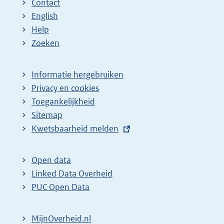
Contact
a
English
Help
Zoeken
Informatie hergebruiken
Privacy en cookies
Toegankelijkheid
Sitemap
E
Kwetsbaarheid melden
x
t
Open data
e
Linked Data Overheid
r
PUC Open Data
n
e
MijnOverheid.nl
l