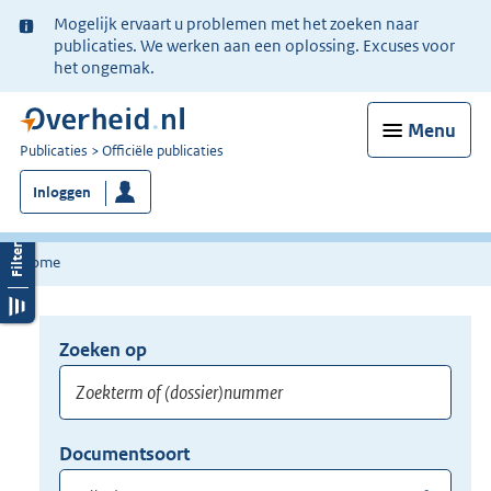
Ter
Mogelijk ervaart u problemen met het zoeken naar
informatie:
publicaties. We werken aan een oplossing. Excuses voor
het ongemak.
Menu
U
Publicaties
Officiële publicaties
bent
Inloggen
nu
hier:
Home
Zoeken op
Opnieuw
zoeken:
Zoekterm
Vul
Documentsoort
of
hier
Gebruik