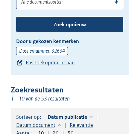
(dossier)nummer
uw
de
zoekterm
TAB
of
toets,
Zoek opnieuw
(dossier)nummer
of
in
de
Door u gekozen kenmerken
pijl
Dossiernummer: 32634
beneden
Pas zoekopdracht aan
toets
om
toegang
te
Zoekresultaten
krijgen
1 - 10 van de 53 resultaten
tot
de
Sorteer op:
Sorteer op:
Datum publicatie
suggesties.
Sorteer op:
Datum document
Sorteer op:
Relevantie
Druk
Aantal:
Toon
10
resultaten per pagina
Toon
20
resultaten per pagina
Toon
50
resultaten per pagina