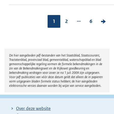
...
1
2
6
V
o
l
g
e
Disclaimer
De hier aangeboden pdf-bestanden van het Staatsblad, Staatscourant,
n
Tractatenblad, provinciaal blad, gemeenteblad, waterschapsblad en blad
gemeenschappelijke regeling vormen de formele bekendmakingen in de
d
zin van de Bekendmakingswet en de Rijkswet goedkeuring en
bekendmaking verdragen voor zover ze na 1 juli 2009 zijn uitgegeven.
e
Voor pdf-publicaties van vóór deze datum geldt dat alleen de in papieren
vorm uitgegeven bladen formele status hebben; de hier aangeboden
p
elektronische versies daarvan worden bij wijze van service aangeboden.
a
g
i
Over deze website
n