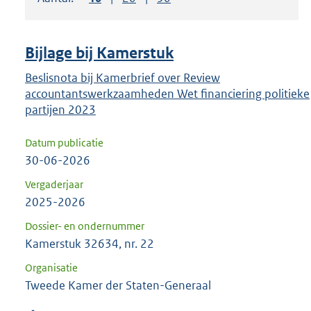
om
ENTER
om
Bijlage bij Kamerstuk
uw
keuze
Beslisnota bij Kamerbrief over Review
accountantswerkzaamheden Wet financiering politieke
te
partijen 2023
bevestigen.
Datum publicatie
30-06-2026
Vergaderjaar
2025-2026
Dossier- en ondernummer
Kamerstuk 32634, nr. 22
Organisatie
Tweede Kamer der Staten-Generaal