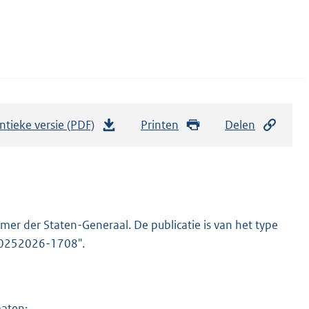
ntieke versie (PDF)
b
Printen
Delen
e
s
t
a
n
er der Staten-Generaal. De publicatie is van het type
d
-20252026-1708".
s
g
r
maten: