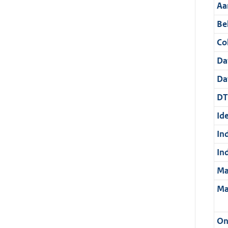
Aa
Be
Col
Da
Da
DT
Ide
In
In
Ma
Ma
On