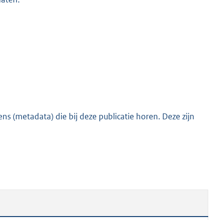
o
o
t
t
e
:
4
4
K
s (metadata) die bij deze publicatie horen. Deze zijn
b