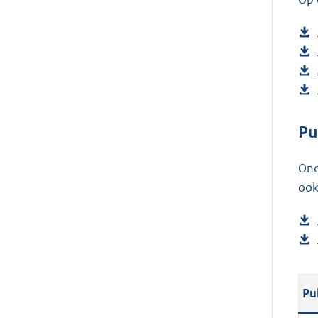
Pu
Ond
ook
Pu