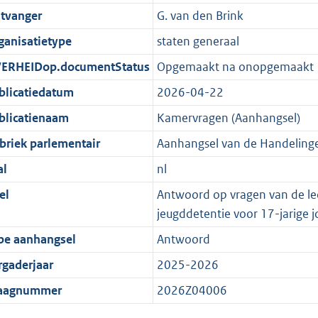
tvanger
G. van den Brink
ganisatietype
staten generaal
ERHEIDop.documentStatus
Opgemaakt na onopgemaakt
blicatiedatum
2026-04-22
blicatienaam
Kamervragen (Aanhangsel)
briek parlementair
Aanhangsel van de Handeling
al
nl
el
Antwoord op vragen van de led
jeugddetentie voor 17-jarige jo
pe aanhangsel
Antwoord
rgaderjaar
2025-2026
aagnummer
2026Z04006