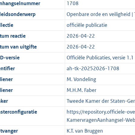
t
a
c
i
:
e
t
t
nhangselnummer
1708
d
n
i
t
a
c
4
:
e
t
leidsonderwerp
Openbare orde en veiligheid |
s
d
e
i
t
a
4
9
:
e
g
s
i
e
i
t
K
K
9
:
lectie
officiële publicatie
r
g
n
i
e
i
b
b
K
1
tum reactie
2026-04-22
o
r
f
n
i
e
b
4
tum van uitgifte
2026-04-22
o
o
o
f
n
i
K
t
o
r
o
f
n
b
D-versie
Officiële Publicaties, versie 1.1
t
t
m
r
o
f
ntifier
ah-tk-20252026-1708
e
t
a
m
r
o
diener
M. Vondeling
:
e
a
a
m
r
2
:
t
a
a
m
diener
M.H.M. Faber
K
2
t
a
a
ker
Tweede Kamer der Staten-Gen
b
K
t
a
sterconfiguratie
https://repository.officiele-o
b
t
KamervragenAanhangsel-Web
tvanger
K.T. van Bruggen