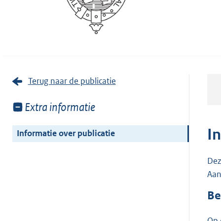
Terug naar de publicatie
Toon
Extra informatie
meer
van:
I
Informatie over publicatie
Dez
Aan
Be
Op 