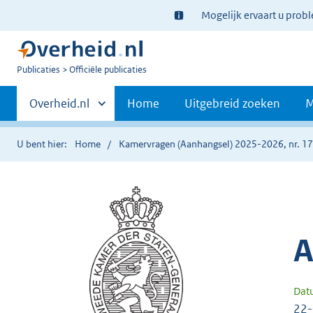
Ter
Mogelijk ervaart u prob
informatie:
U
Publicaties
Officiële publicaties
bent
Primaire
nu
Andere
Overheid.nl
Home
Uitgebreid zoeken
M
hier:
sites
navigatie
binnen
U bent hier:
Home
Kamervragen (Aanhangsel) 2025-2026, nr. 1
A
Dat
22-