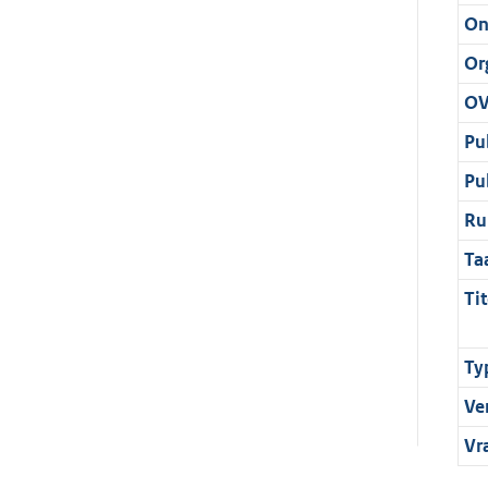
On
Or
OV
Pu
Pu
Ru
Ta
Tit
Ty
Ve
Vr