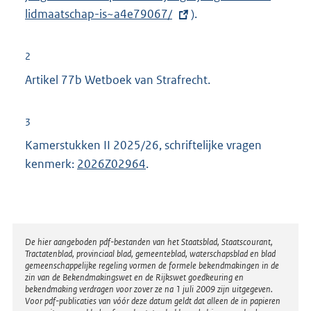
lidmaatschap-is~a4e79067/
).
e
r
n
2
e
Artikel 77b Wetboek van Strafrecht.
l
i
3
n
Kamerstukken II 2025/26, schriftelijke vragen
k
kenmerk:
2026Z02964
.
:
Disclaimer
De hier aangeboden pdf-bestanden van het Staatsblad, Staatscourant,
Tractatenblad, provinciaal blad, gemeenteblad, waterschapsblad en blad
gemeenschappelijke regeling vormen de formele bekendmakingen in de
zin van de Bekendmakingswet en de Rijkswet goedkeuring en
bekendmaking verdragen voor zover ze na 1 juli 2009 zijn uitgegeven.
Voor pdf-publicaties van vóór deze datum geldt dat alleen de in papieren