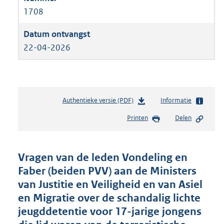
1708
22-04-2026
Authentieke versie (PDF)
b
Informatie
e
Printen
Delen
s
t
a
n
Vragen van de leden Vondeling en
d
Faber (beiden PVV) aan de Ministers
s
van Justitie en Veiligheid en van Asiel
g
r
en Migratie over de schandalig lichte
o
jeugddetentie voor 17-jarige jongens
o