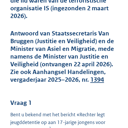
die lid waren van de terroristische
t
organisatie IS (ingezonden 2 maart
t
e
2026).
:
4
4
Antwoord van Staatssecretaris Van
K
Bruggen (Justitie en Veiligheid) en de
b
Minister van Asiel en Migratie, mede
namens de Minister van Justitie en
Veiligheid (ontvangen 22 april 2026).
Zie ook Aanhangsel Handelingen,
vergaderjaar 2025–2026, nr.
1394
Vraag 1
Bent u bekend met het bericht «Rechter legt
jeugddetentie op aan 17-jarige jongens voor