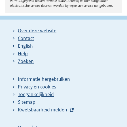
vorm uitgegeven bladen formele status hebben; de hier aangeboden
elektronische versies daarvan worden bij wijze van service aangeboden.
Over deze website
Contact
English
Help
Zoeken
Informatie hergebruiken
Privacy en cookies
Toegankelijkheid
Sitemap
E
Kwetsbaarheid melden
x
t