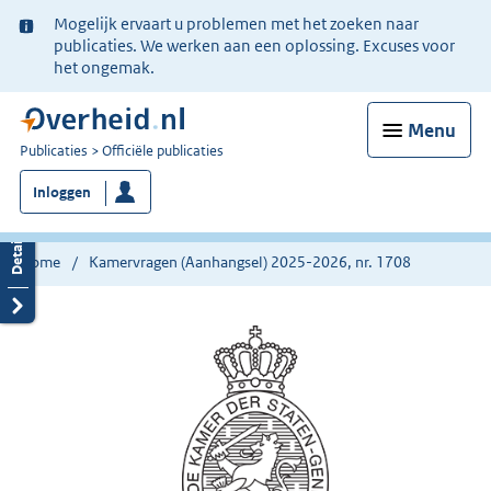
Ter
Mogelijk ervaart u problemen met het zoeken naar
informatie:
publicaties. We werken aan een oplossing. Excuses voor
het ongemak.
Menu
U
Publicaties
Officiële publicaties
bent
Inloggen
nu
hier:
Home
Kamervragen (Aanhangsel) 2025-2026, nr. 1708