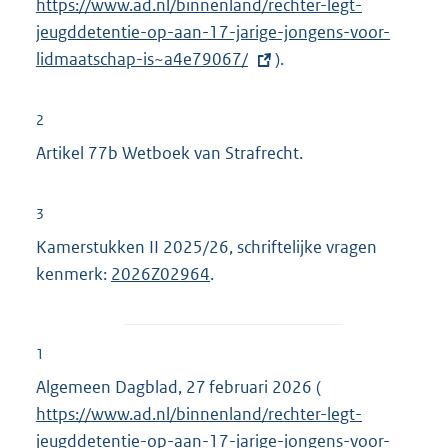
https://www.ad.nl/binnenland/rechter-legt-
x
jeugddetentie-op-aan-17-jarige-jongens-voor-
t
lidmaatschap-is~a4e79067/
).
e
r
n
2
e
Artikel 77b Wetboek van Strafrecht.
l
i
3
n
Kamerstukken II 2025/26, schriftelijke vragen
k
kenmerk:
2026Z02964
.
:
1
Algemeen Dagblad, 27 februari 2026 (
E
https://www.ad.nl/binnenland/rechter-legt-
x
jeugddetentie-op-aan-17-jarige-jongens-voor-
t