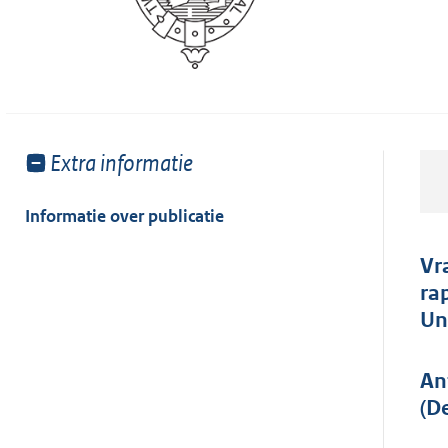
Toon
Extra informatie
meer
van:
Informatie over publicatie
Vr
ra
Un
An
(D