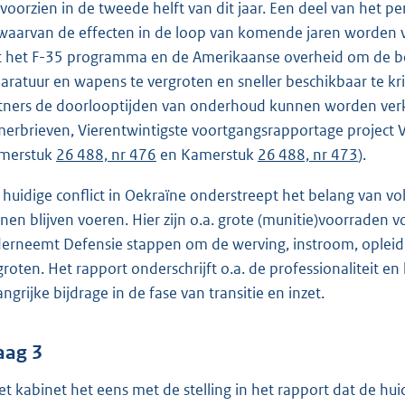
 voorzien in de tweede helft van dit jaar. Een deel van het
waarvan de effecten in de loop van komende jaren worden v
 het F-35 programma en de Amerikaanse overheid om de be
aratuur en wapens te vergroten en sneller beschikbaar te kr
tners de doorlooptijden van onderhoud kunnen worden verk
erbrieven, Vierentwintigste voortgangsrapportage project V
merstuk
26 488, nr 476
en Kamerstuk
26 488, nr 473
).
 huidige conflict in Oekraïne onderstreept het belang van 
nen blijven voeren. Hier zijn o.a. grote (munitie)voorraden 
erneemt Defensie stappen om de werving, instroom, opleidi
groten. Het rapport onderschrijft o.a. de professionaliteit en
angrijke bijdrage in de fase van transitie en inzet.
aag 3
het kabinet het eens met de stelling in het rapport dat de 