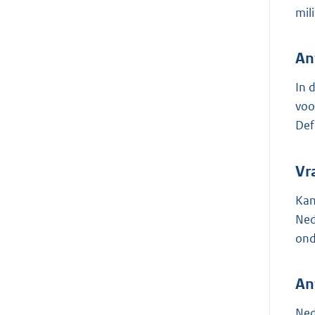
mil
An
In 
voo
Def
Vr
Kan
Ned
ond
An
Ned