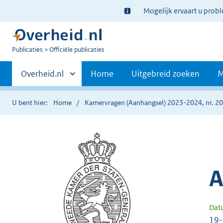
Ter
Mogelijk ervaart u prob
informatie:
U
Publicaties
Officiële publicaties
bent
Primaire
nu
Andere
Overheid.nl
Home
Uitgebreid zoeken
M
hier:
sites
navigatie
binnen
U bent hier:
Home
Kamervragen (Aanhangsel) 2023-2024, nr. 2
A
Dat
19-