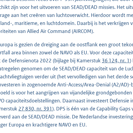
chikt zijn voor het uitvoeren van SEAD/DEAD missies. Het ui
drage aan het creëren van luchtoverwicht. Hierdoor wordt m
 land-, maritieme, en luchtdomein. Daarbij is het verkrijge
oriteiten van Allied Air Command (AIRCOM).
Europa is gezien de dreiging aan de oostflank een groot tek
rtfall area binnen zowel de NAVO als EU. Voor deze capacitei
 de Defensienota 2022 (bijlage bij Kamerstuk
36 124, nr. 1
)
tregelen genomen om de SEAD/DEAD capaciteit van de Luchtm
jachtvliegtuigen verder uit (het vervolledigen van het derd
investeren in zogenoemde Anti-Access/Area-Denial (A2/AD
oeld is voor het aangrijpen van vijandelijke grondgebonden
O capaciteitsdoelstellingen. Daarnaast investeert Defensie in
merstuk
27 830, nr. 391
). DPS is één van de Capability Gap
everd aan de SEAD/DEAD missie. De Nederlandse investering
liger Europa en krachtigere NAVO en EU.