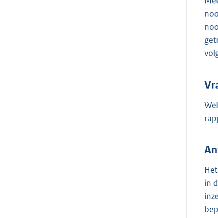
Mee
noo
noo
get
vol
Vr
Wel
rap
An
Het
in 
inz
bep