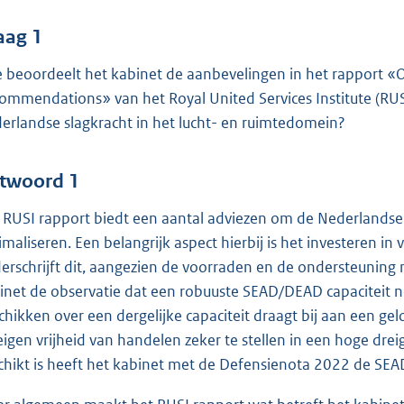
o
o
aag 1
t
 beoordeelt het kabinet de aanbevelingen in het rapport «O
t
ommendations» van het Royal United Services Institute (RUS
e
erlandse slagkracht in het lucht- en ruimtedomein?
:
4
8
twoord 1
 RUSI rapport biedt een aantal adviezen om de Nederlandse 
b
imaliseren. Een belangrijk aspect hierbij is het investeren 
erschrijft dit, aangezien de voorraden en de ondersteuning 
inet de observatie dat een robuuste SEAD/DEAD capaciteit n
chikken over een dergelijke capaciteit draagt bij aan een g
eigen vrijheid van handelen zeker te stellen in een hoge dr
chikt is heeft het kabinet met de Defensienota 2022 de SEAD