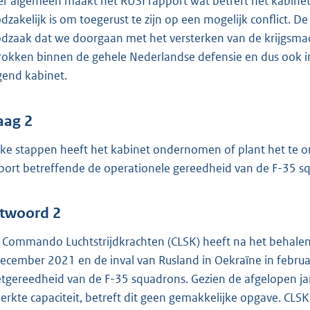
r algemeen maakt het RUSI rapport wat betreft het kabinet 
dzakelijk is om toegerust te zijn op een mogelijk conflict. D
dzaak dat we doorgaan met het versterken van de krijgsmac
rokken binnen de gehele Nederlandse defensie en dus ook in 
gend kabinet.
aag 2
ke stappen heeft het kabinet ondernomen of plant het te o
port betreffende de operationele gereedheid van de F-35 s
twoord 2
 Commando Luchtstrijdkrachten (CLSK) heeft na het behale
december 2021 en de inval van Rusland in Oekraïne in februa
etgereedheid van de F-35 squadrons. Gezien de afgelopen ja
erkte capaciteit, betreft dit geen gemakkelijke opgave. CLSK