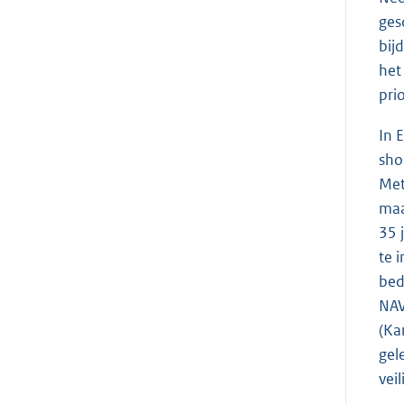
ges
bij
het
pri
In 
sho
Met
maa
35 
te 
bed
NAV
(Ka
gel
vei