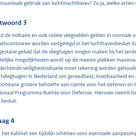
 maximale gebruik van luchtmachtbases? Zo ja, welke acti
twoord 3
d de militaire en ook civiele vliegvelden gelden in normale
uidscontouren worden vastgelegd in het luchthavenbesluit dat
gestane geluid dat de vliegtuigen mogen maken bij het land
telijke mogelijkheden wordt op de meeste plekken maximaa
slechterde veiligheidssituatie moet rekening worden gehoude
htvliegtuigen in Nederland om gereedheid, inzetbaarheid en
ontstane grotere behoefte aan ruimte voor het oefenen en t
ionaal Programma Ruimte voor Defensie. Hierover neemt he
 besluit.
aag 4
 het kabinet een tijdslijn schetsen voor eventuele aanpassi