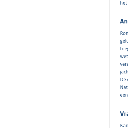
het
An
Ron
gel
toe
wet
ver
jac
De 
Nat
een
Vr
Kan