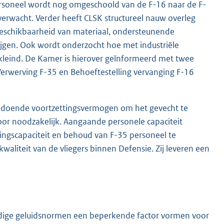
 personeel wordt nog omgeschoold van de F-16 naar de F-
erwacht. Verder heeft CLSK structureel nauw overleg
schikbaarheid van materiaal, ondersteunende
ijgen. Ook wordt onderzocht hoe met industriële
leind. De Kamer is hierover geïnformeerd met twee
erwerving F-35 en Behoeftestelling vervanging F-16
voldoende voortzettingsvermogen om het gevecht te
voor noodzakelijk. Aangaande personele capaciteit
ngscapaciteit en behoud van F-35 personeel te
 kwaliteit van de vliegers binnen Defensie. Zij leveren een
huidige geluidsnormen een beperkende factor vormen voor