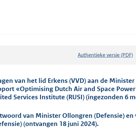
Authentieke versie (PDF)
b
e
s
t
agen van het lid Erkens (VVD) aan de Minister
a
pport «Optimising Dutch Air and Space Powe
n
ited Services Institute (RUSI) (ingezonden 6 m
d
s
twoord van Minister Ollongren (Defensie) en 
g
efensie) (ontvangen 18 juni 2024).
r