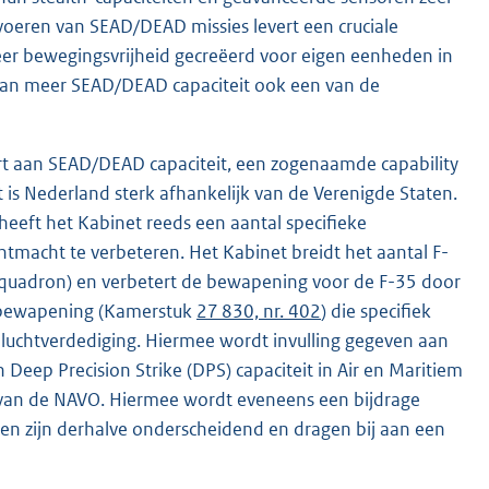
tvoeren van SEAD/DEAD missies levert een cruciale
eer bewegingsvrijheid gecreëerd voor eigen eenheden in
n van meer SEAD/DEAD capaciteit ook een van de
ort aan SEAD/DEAD capaciteit, een zogenaamde capability
t is Nederland sterk afhankelijk van de Verenigde Staten.
 heeft het Kabinet reeds een aantal specifieke
acht te verbeteren. Het Kabinet breidt het aantal F-
e squadron) en verbetert de bewapening voor de F-35 door
)-bewapening (Kamerstuk
27 830, nr. 402
) die specifiek
 luchtverdediging. Hiermee wordt invulling gegeven aan
 Deep Precision Strike (DPS) capaciteit in Air en Maritiem
s van de NAVO. Hiermee wordt eveneens een bijdrage
en zijn derhalve onderscheidend en dragen bij aan een