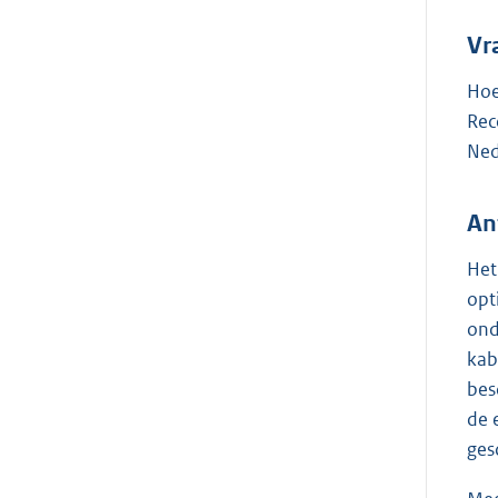
Vr
Hoe
Rec
Ned
An
Het
opt
ond
kab
bes
de 
ges