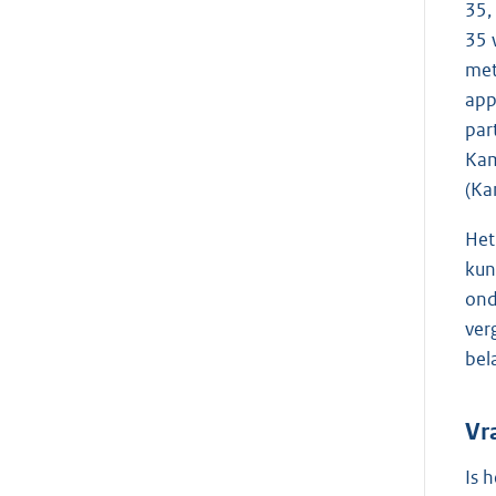
35,
35 
met
app
par
Kam
(Ka
Het
kun
ond
ver
bel
Vr
Is 