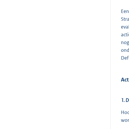
Een
Str
eva
act
nog
ond
Def
Act
1. D
Hoo
wor