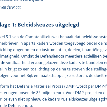
 van der
Maat
jlage 1: Beleidskeuzes uitgelegd
ikel 3.1 van de Comptabiliteitswet bepaalt dat beleidsvoorste
erbrieven in aparte kaders worden toegevoegd onder de naa
lichting opgenomen op instrumenten, doelen, financiële ge
lmatigheid. Omdat de Defensienota meerdere actielijnen bevat
 de vindbaarheid ervoor gekozen deze kaders te bundelen en 
ielijn krijgt zo een toelichting op de na te streven doelstellin
olgen voor het Rijk en maatschappelijke sectoren, de doeltr
form het Defensie Materieel Proces (DMP) wordt per DMP-fa
esteringen boven de 25 miljoen euro. Voor DMP-projecten di
-brieven niet opnieuw de kaders «Beleidskeuzes uitgelegd
r de Defensienota.