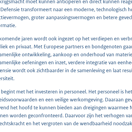
krijgsmacht moet kunnen anticiperen en direct kunnen reage
 Defensie transformeert naar een moderne, technologisch h
ctievermogen, groter aanpassingsvermogen en betere gevech
ormatie.
komende jaren wordt ook ingezet op het verdiepen en verbr
liek en privaat. Met Europese partners en bondgenoten ga
amenlijke ontwikkeling, aankoop en onderhoud van materieel
amenlijke oefeningen en inzet, verdere integratie van eenhe
ensie wordt ook zichtbaarder in de samenleving en laat res
rsiteit.
 begint met het investeren in personeel. Het personeel is het
eidsvoorwaarden en een veilige werkomgeving. Daaraan geve
jvend het hoofd te kunnen bieden aan dreigingen waarmee N
nen worden geconfronteerd. Daarvoor zijn het verhogen van 
echtskracht en het vergroten van de wendbaarheid noodzake