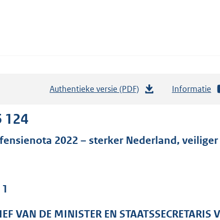
Authentieke versie (PDF)
b
Informatie
e
s
6 124
t
fensienota 2022 – sterker Nederland, veiliger
a
n
d
s
 1
g
r
IEF VAN DE MINISTER EN STAATSSECRETARIS 