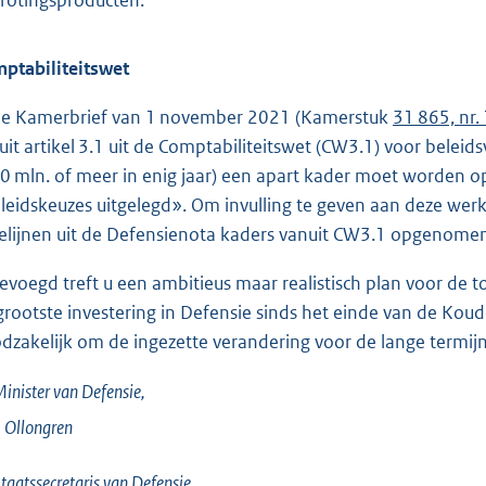
rotingsproducten.
ptabiliteitswet
de Kamerbrief van 1 november 2021 (Kamerstuk
31 865, nr.
uit artikel 3.1 uit de Comptabiliteitswet (CW3.1) voor beleids
20 mln. of meer in enig jaar) een apart kader moet worde
leidskeuzes uitgelegd». Om invulling te geven aan deze werkwi
ielijnen uit de Defensienota kaders vanuit CW3.1 opgenome
gevoegd treft u een ambitieus maar realistisch plan voor de
grootste investering in Defensie sinds het einde van de Koud
dzakelijk om de ingezette verandering voor de lange termijn 
inister van Defensie,
.
Ollongren
taatssecretaris van Defensie,