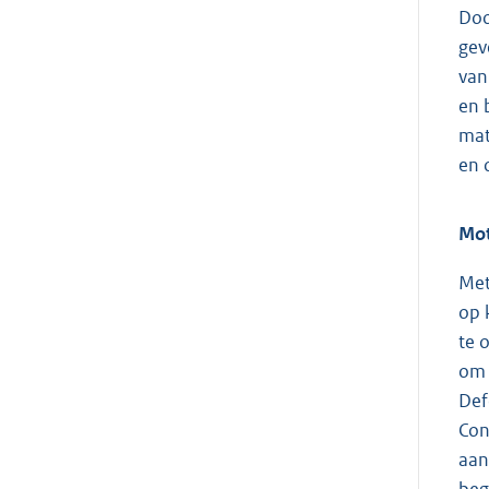
Doo
gev
van
en 
mat
en 
Mot
Met
op 
te 
om 
Def
Con
aan