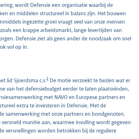
sering, wordt Defensie een organisatie waarbij de
en en middelen structureel in balans zijn. Het bouwen
inmiddels ingezette groei vraagt veel van onze mensen
zoals een krappe arbeidsmarkt, lange levertijden van
orgen. Defensie ziet als geen ander de noodzaak om snel
ok vol op in.
2
t lid Sjoerdsma c.s.
De motie verzoekt te bezien wat er
me van het defensiebudget eerder te laten plaatsvinden,
fensiesamenwerking met NAVO en Europese partners en
ureel extra te investeren in Defensie. Met de
en de samenwerking met onze partners en bondgenoten.
e versneld munitie aan, waarmee invulling wordt gegeven
e versnellingen worden betrokken bij de reguliere