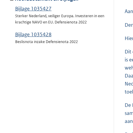
Bijlage 1035427
Aan
Sterker Nederland, veiliger Europa. Investeren in een
krachtige NAVO en EU. Defensienota 2022
Den
Bijlage 1035428
Hie
Beslisnota inzake Defensienota 2022
Dit
is 
wel
Daa
Ned
toe
De 
sam
aan