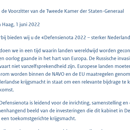
o
o
 de Voorzitter van de Tweede Kamer der Staten-Generaal
t
 Haag, 1 juni 2022
t
e
rbij bieden wij u de «Defensienota 2022 – sterker Nederland
:
8
 doen we in een tijd waarin landen wereldwijd worden gecon
7
een oorlog gaande in het hart van Europa. De Russische invasie
K
vaart niet vanzelfsprekendheid zijn. Europese landen moeten
b
rom worden binnen de NAVO en de EU maatregelen genomen. 
erlandse krijgsmacht in staat om een relevante bijdrage te 
komst.
Defensienota is leidend voor de inrichting, samenstelling en
enhangend beeld van de investeringen die dit kabinet in D
 een toekomstgerichte krijgsmacht.