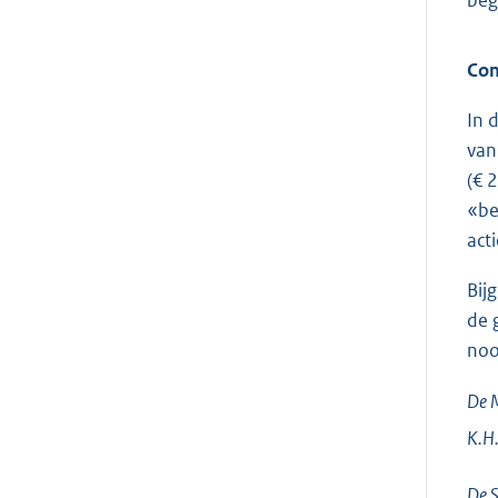
beg
Com
In 
van
(€ 
«be
act
Bij
de 
noo
De M
K.H
De S