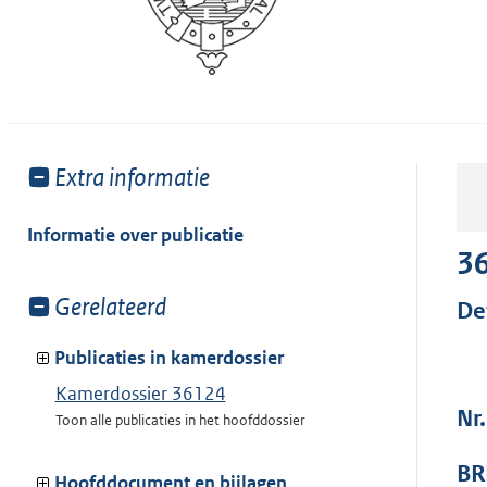
Toon
Extra informatie
meer
van:
Informatie over publicatie
3
Toon
Gerelateerd
De
meer
van:
Publicaties in kamerdossier
Kamerdossier 36124
Nr.
Toon alle publicaties in het hoofddossier
BR
Hoofddocument en bijlagen