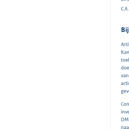
C.A.
Bi
Art
Kam
toe
doe
van
act
gev
Con
inv
DMP
naa