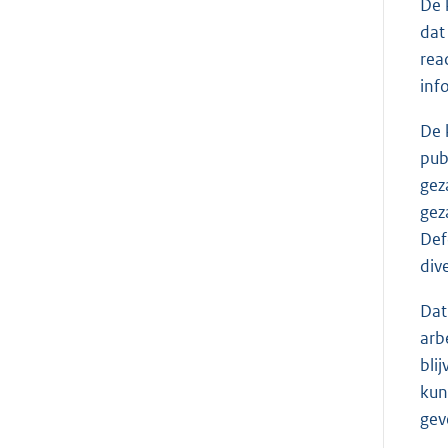
De 
dat
rea
inf
De 
pub
gez
gez
Def
dive
Dat
arb
bli
kun
gev