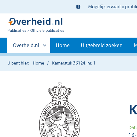
Ter
Mogelijk ervaart u prob
informatie:
U
Publicaties
Officiële publicaties
bent
Primaire
nu
Andere
Overheid.nl
Home
Uitgebreid zoeken
M
hier:
sites
navigatie
binnen
U bent hier:
Home
Kamerstuk 36124, nr. 1
K
Dat
16-