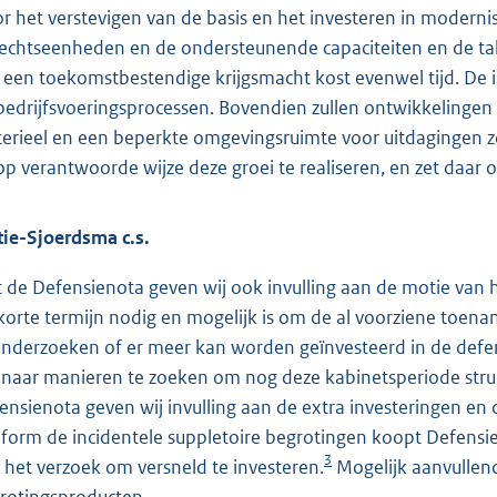
r het verstevigen van de basis en het investeren in moderni
echtseenheden en de ondersteunende capaciteiten en de tak
 een toekomstbestendige krijgsmacht kost evenwel tijd. De 
bedrijfsvoeringsprocessen. Bovendien zullen ontwikkelingen 
erieel en een beperkte omgevingsruimte voor uitdagingen z
op verantwoorde wijze deze groei te realiseren, en zet daar o
ie-Sjoerdsma c.s.
 de Defensienota geven wij ook invulling aan de motie van he
korte termijn nodig en mogelijk is om de al voorziene toena
onderzoeken of er meer kan worden geïnvesteerd in de de
naar manieren te zoeken om nog deze kabinetsperiode struct
ensienota geven wij invulling aan de extra investeringen 
form de incidentele suppletoire begrotingen koopt Defensi
3
 het verzoek om versneld te investeren.
Mogelijk aanvullend