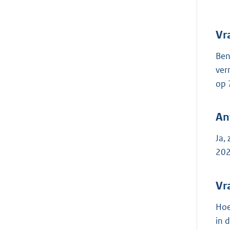
Vr
Ben
ver
op 
An
Ja,
202
Vr
Hoe
in 