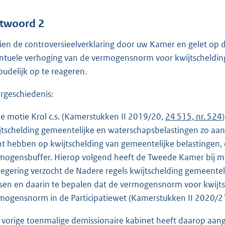
twoord 2
ien de controversieelverklaring door uw Kamer en gelet op
ntuele verhoging van de vermogensnorm voor kwijtschelding 
oudelijk op te reageren.
rgeschiedenis:
de motie Krol c.s. (Kamerstukken II 2019/20,
24 515, nr. 524
jtschelding gemeentelijke en waterschapsbelastingen zo aa
ht hebben op kwijtschelding van gemeentelijke belastingen, 
mogensbuffer. Hierop volgend heeft de Tweede Kamer bij mot
regering verzocht de Nadere regels kwijtschelding gemeente
sen en daarin te bepalen dat de vermogensnorm voor kwijt
mogensnorm in de Participatiewet (Kamerstukken II 2020/2
 vorige toenmalige demissionaire kabinet heeft daarop aa