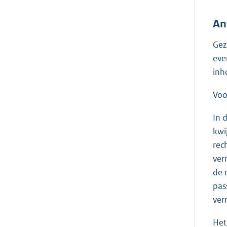
An
Gez
eve
inh
Voo
In 
kwi
rec
ver
de 
pas
ver
Het