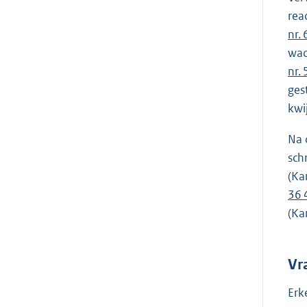
rea
nr.
wac
nr.
ges
kwi
Na 
sch
(Ka
36 
(Ka
Vr
Erk