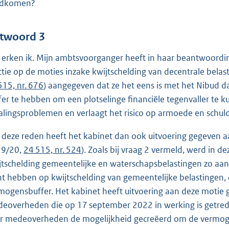
ndkomen?
twoord 3
 erken ik. Mijn ambtsvoorganger heeft in haar beantwoording 
ctie op de moties inzake kwijtschelding van decentrale bela
515, nr. 676
) aangegeven dat ze het eens is met het Nibud d
fer te hebben om een plotselinge financiële tegenvaller te 
alingsproblemen en verlaagt het risico op armoede en schul
deze reden heeft het kabinet dan ook uitvoering gegeven aan
9/20,
24 515, nr. 524
). Zoals bij vraag 2 vermeld, werd in d
jtschelding gemeentelijke en waterschapsbelastingen zo aa
ht hebben op kwijtschelding van gemeentelijke belastingen, 
mogensbuffer. Het kabinet heeft uitvoering aan deze motie 
eoverheden die op 17 september 2022 in werking is getreden
r medeoverheden de mogelijkheid gecreëerd om de vermoge