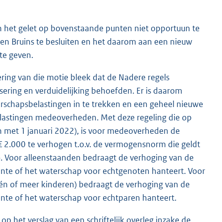
n het gelet op bovenstaande punten niet opportuun te
 en Bruins te besluiten en het daarom aan een nieuw
te geven.
oering van die motie bleek dat de Nadere regels
sering en verduidelijking behoefden. Er is daarom
rschapsbelastingen in te trekken en een geheel nieuwe
 belastingen medeoverheden. Met deze regeling die op
n met 1 januari 2022), is voor medeoverheden de
2.000 te verhogen t.o.v. de vermogensnorm die geldt
). Voor alleenstaanden bedraagt de verhoging van de
te of het waterschap voor echtgenoten hanteert. Voor
één of meer kinderen) bedraagt de verhoging van de
te of het waterschap voor echtparen hanteert.
 het verslag van een schriftelijk overleg inzake de