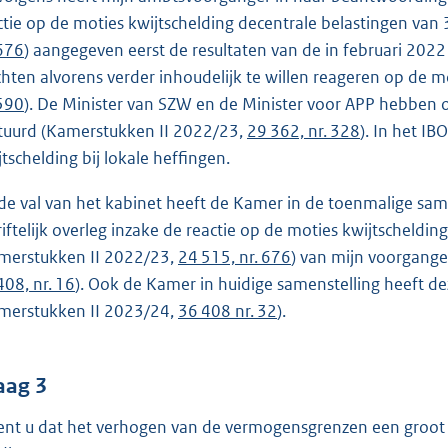
ctie op de moties kwijtschelding decentrale belastingen van
 676
) aangegeven eerst de resultaten van de in februari 2022
hten alvorens verder inhoudelijk te willen reageren op de 
 590
). De Minister van SZW en de Minister voor APP hebben op
tuurd (Kamerstukken II 2022/23,
29 362, nr. 328
). In het IB
jtschelding bij lokale heffingen.
de val van het kabinet heeft de Kamer in de toenmalige sam
riftelijk overleg inzake de reactie op de moties kwijtscheldi
merstukken II 2022/23,
24 515, nr. 676
) van mijn voorgange
408, nr. 16
). Ook de Kamer in huidige samenstelling heeft d
merstukken II 2023/24,
36 408 nr. 32
).
aag 3
ent u dat het verhogen van de vermogensgrenzen een groot 