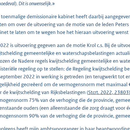
oedeval). Dit is onwenselijk
.»
 toenmalige demissionaire kabinet heeft daarbij aangegeve
ten om over de uitvoering van de motie van de leden Peters
inet te laten om te wegen hoe het hieraan uitvoering wenst 
2022 is uitvoering gegeven aan de motie Krol c.s. Bij de uitv
jtschelding gemeentelijke en waterschapsbelastingen actuali
ozen de Nadere regels kwijtschelding gemeentelijke en wate
isteriële regeling op te stellen: de Regeling kwijtschelding
september 2022 in werking is getreden (en terugwerkt tot e
elijkheid gecreëerd om de vermogensnorm met maximaal € 
r de kwijtschelding van Rijksbelastingen (
Stcrt. 2022, 23803
mogensnorm 75% van de verhoging die de provincie, gemeen
eenstaande ouders (een alleenstaande die zorg draagt voor 
mogensnorm 90% van de verhoging die de provincie, gemeen
volgens heeft mijn ambtsvoorganger in haar beantwoording op