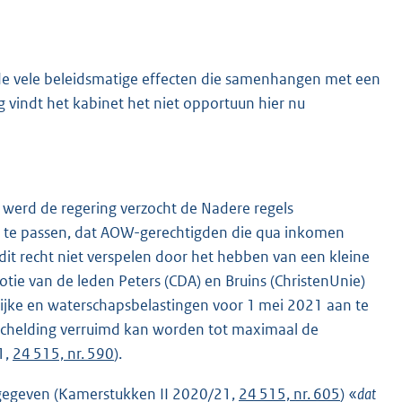
 de vele beleidsmatige effecten die samenhangen met een
vindt het kabinet het niet opportuun hier nu
) werd de regering verzocht de Nadere regels
n te passen, dat AOW-gerechtigden die qua inkomen
dit recht niet verspelen door het hebben van een kleine
ie van de leden Peters (CDA) en Bruins (ChristenUnie)
lijke en waterschapsbelastingen voor 1 mei 2021 aan te
schelding verruimd kan worden tot maximaal de
1,
24 515, nr. 590
).
ngegeven (Kamerstukken II 2020/21,
24 515, nr. 605
) «
dat