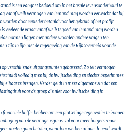
ijstand is een vangnet bedoeld om in het basale levensonderhoud te
raag vanaf welk vermogen van iemand mag worden verwacht dat hij
n worden door eenieder betaald voor het gebruik of het profijt
m is veeleer de vraag vanaf welk tegoed van iemand mag worden
 beide normen liggen met andere woorden andere vragen ten
n zijn in lijn met de regelgeving van de Rijksoverheid voor de
 op verschillende uitgangspunten gebaseerd. Zo telt vermogen
schuld) volledig mee bij de kwijtschelding en slechts beperkt mee
ij elkaar te brengen. Verder geldt in meer algemene zin dat een
lastingdruk voor de groep die niet voor kwijtschelding in
n financiële buffer hebben om een plotselinge tegenvaller te kunnen
e ophoging van de vermogensgrens, zal voor meer burgers zonder
tingen moeten gaan betalen, waardoor werken minder lonend wordt