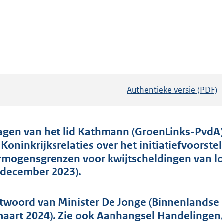
Authentieke versie (PDF)
b
e
s
t
agen van het lid Kathmann (GroenLinks-PvdA)
a
 Koninkrijksrelaties over het initiatiefvoorst
n
rmogensgrenzen voor kwijtscheldingen van lo
d
 december 2023).
s
g
twoord van Minister De Jonge (Binnenlandse 
r
maart 2024). Zie ook Aanhangsel Handelingen,