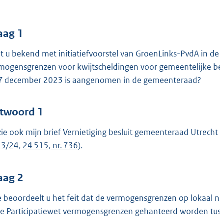
o
o
t
aag 1
t
t u bekend met initiatiefvoorstel van GroenLinks-PvdA in de
e
mogensgrenzen voor kwijtscheldingen voor gemeentelijke be
:
7 december 2023 is aangenomen in de gemeenteraad?
5
1
twoord 1
b
 zie ook mijn brief Vernietiging besluit gemeenteraad Utrec
3/24,
24 515, nr. 736
).
aag 2
 beoordeelt u het feit dat de vermogensgrenzen op lokaal ni
de Participatiewet vermogensgrenzen gehanteerd worden tu