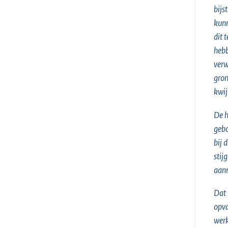
bijs
kunn
dit 
hebb
verw
gron
kwij
De h
gebo
bij 
stij
aan
Dat 
opva
werk