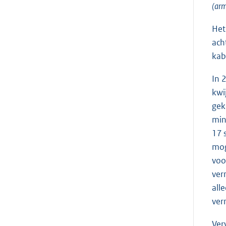
(arm
Het
ach
kab
In 
kwi
gek
min
17 
mog
voo
ver
all
ver
Ver