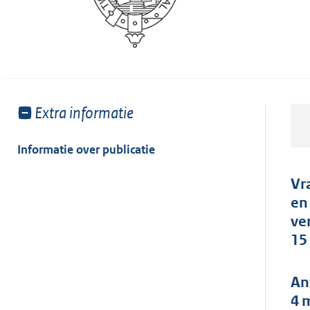
Toon
Extra informatie
meer
van:
Informatie over publicatie
Vr
en
ve
15
An
4 