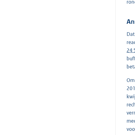
ro
An
Dat
rea
24 
buf
bet
Om 
201
kwi
rec
ver
med
voo