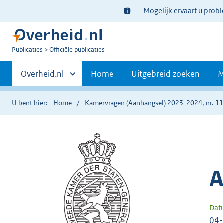
Ter
Mogelijk ervaart u prob
informatie:
U
Publicaties
Officiële publicaties
bent
Primaire
nu
Andere
Overheid.nl
Home
Uitgebreid zoeken
M
hier:
sites
navigatie
binnen
U bent hier:
Home
Kamervragen (Aanhangsel) 2023-2024, nr. 1
A
Dat
04-