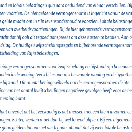
tand en lokale belastingen qua aard beduidend van elkaar verschillen. B
en voorzien. De hier geldende vermogensnorm is ingericht vanuit de v
te gelde maakt om in zijn levensonderhoud te voorzien. Lokale belastinge
en van overheidsvoorzieningen. Bij de hier gehanteerde vermogensnor
acht dat hij ook dit tegoed aanspreekt om deze kosten te betalen. Aan
dslag. De huidige kwijtscheldingsregels en bijbehorende vermogensnorme
tschelding van Rijksbelastingen.
uidige vermogensnormen voor kwijtschelding en bijstand zijn bovendien
nden in de woning (verschil economische waarde woning en de hypotheek
de bijstand. Dit maakt het ingewikkeld om de vermogensnormen dichter b
ging van het aantal kwijtscheldingen negatieve gevolgen heeft voor de be
merking komt.
laat onverlet dat het verstandig is dat mensen met een klein inkomen ee
ngen. Echter, werken moet daarbij wel lonend blijven. Bij een algemen
 gaan gelden dat aan het werk gaan inhoudt dat zij weer lokale belas