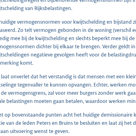
jtschelding van Rijksbelastingen.
huidige vermogensnormen voor kwijtschelding en bijstand z
aseerd. Zo telt vermogen gebonden in de woning (verschil
ledig mee bij de kwijtschelding en slechts beperkt mee bij d
mogensnormen dichter bij elkaar te brengen. Verder geldt in
jtscheldingen negatieve gevolgen heeft voor de belastingdruk
merking komt.
 laat onverlet dat het verstandig is dat mensen met een kl
tselinge tegenvaller te kunnen opvangen. Echter, werken moe
 de vermogensgrens, zal voor meer burgers zonder werk gaan
ale belastingen moeten gaan betalen, waardoor werken mind
et op bovenstaande punten acht het huidige demissionaire k
ie van de leden Peters en Bruins te besluiten en laat zij he
raan uitvoering wenst te geven.