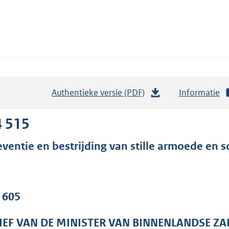
Authentieke versie (PDF)
b
Informatie
e
s
4 515
t
eventie en bestrijding van stille armoede en so
a
n
d
s
. 605
g
r
IEF VAN DE MINISTER VAN BINNENLANDSE ZA