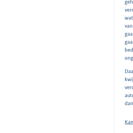
geh
ver
wat
van
gaa
gaa
bed
ong
Daa
kwi
ver
aut
dan
Kam