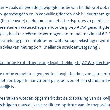
ter – zoals de tweede gewijzigde motie van het lid Krol ook n
-gerechtigden en in aanvulling daarop ook bij duurzaam geh
 (hernieuwde) deelname aan het arbeidsproces zo goed als 
eenten en waterschappen voor de groep AOW-gerechtigden e
elijkheid te creëren de vermogensnorm met maximaal € 2.00
jtschelding gemeentelijke- en waterschapsbelastingen word
1
 advies van het rapport Knellende schuldenwetgeving
.
ste motie Krol – toepassing kwijtschelding bij AOW-gerechti
e motie vraagt hoe gemeenten kwijtschelding van gemeentel
met een beperkt aanvullend pensioen, en of een standaard we
elijk is.
ereerst kan worden opgemerkt dat de toepassing van de kwi
echtigden nauwelijks verschilt ten opzichte van de toepassin