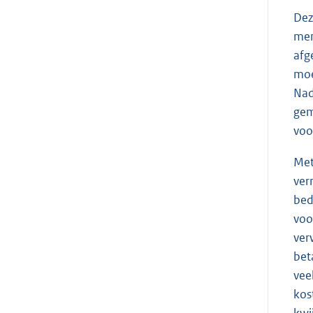
Dez
men
afg
moe
Nad
gem
voo
Met
ver
bed
voo
ver
bet
vee
kos
kwi