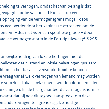
helding te verhogen, omdat het van belang is dat
wijzigde motie van het lid Krol ziet op een
e ophoging van de vermogensgrens mogelijk zou
s gaat verder door het kabinet te verzoeken om de
ne zin – dus niet voor een specifieke groep – door
l de vermogensnorm in de Participatiewet (€ 6.295
or kwijtschelding van lokale heffingen met de
toelichten dat bijstand en lokale belastingen qua aard
oeld om in het basale levensonderhoud te kunnen
t de vraag vanaf welk vermogen van iemand mag worden
 te voorzien. Lokale belastingen worden door eenieder
oorzieningen. Bij de hier gehanteerde vermogensnorm is
wacht dat hij ook dit tegoed aanspreekt om deze
n andere vragen ten grondslag. De huidige
lijn met de regelgeving van de rijksoverheid voor de