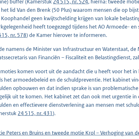
eine) buffer (Kamerstuk
24 515, nr. 524
, hierna: tweede motie
 het lid Van den Brenk (50 Plus) waarom mensen die op bijs
 Koophandel geen kwijtschelding krijgen van lokale belastin
kgelegenheid heeft toegezegd tijdens het AO Armoede- en
515, nr. 578
) de Kamer hierover te informeren.
e namens de Minister van Infrastructuur en Waterstaat, de 
atssecretaris van Financiën – Fiscaliteit en Belastingdienst,
moties komen voort uit de aandacht die u heeft voor het in
ls het armoedebeleid en de schuldpreventie. Het kabinet v
ulden opbouwen en dat indien sprake is van problematische
elijk uit te komen. Het kabinet zet dan ook met urgentie i
ulden en effectievere dienstverlening aan mensen met schuld
merstuk
24 515, nr. 431
).
ie Peters en Bruins en tweede motie Krol – Verhoging van