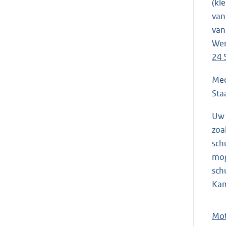
(kl
van
van
Wer
24 
Med
Sta
Uw 
zoa
sch
mog
sch
Ka
Mot