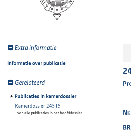
Toon
Extra informatie
meer
van:
Informatie over publicatie
2
Toon
Gerelateerd
Pr
meer
van:
Publicaties in kamerdossier
Kamerdossier 24515
Nr
Toon alle publicaties in het hoofddossier
BR