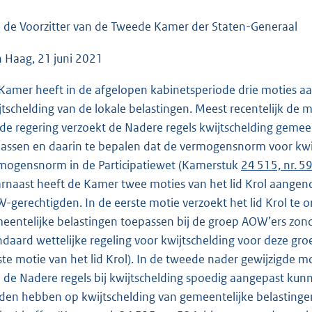
o
o
 de Voorzitter van de Tweede Kamer der Staten-Generaal
t
 Haag, 21 juni 2021
t
e
Kamer heeft in de afgelopen kabinetsperiode drie moties 
:
jtschelding van de lokale belastingen. Meest recentelijk de m
4
 de regering verzoekt de Nadere regels kwijtschelding geme
7
passen en daarin te bepalen dat de vermogensnorm voor kw
K
mogensnorm in de Participatiewet (Kamerstuk
24 515, nr. 5
b
rnaast heeft de Kamer twee moties van het lid Krol aangeno
-gerechtigden. In de eerste motie verzoekt het lid Krol te
eentelijke belastingen toepassen bij de groep AOW’ers zon
ndaard wettelijke regeling voor kwijtschelding voor deze gro
ste motie van het lid Krol). In de tweede nader gewijzigde mo
 de Nadere regels bij kwijtschelding spoedig aangepast ku
den hebben op kwijtschelding van gemeentelijke belastingen