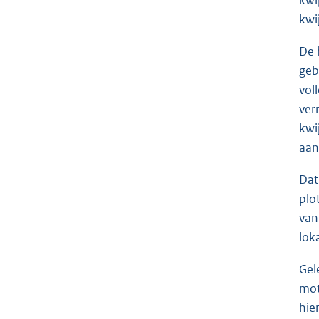
kwi
De 
geb
vol
ver
kwi
aan
Dat
plo
van
lok
Gel
mot
hie