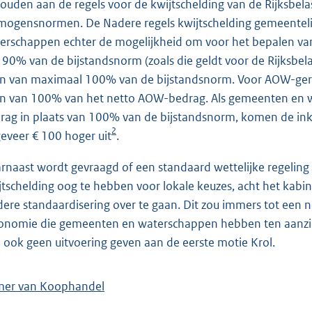
ouden aan de regels voor de kwijtschelding van de Rijksbel
mogensnormen. De Nadere regels kwijtschelding gemeentel
erschappen echter de mogelijkheid om voor het bepalen v
 90% van de bijstandsnorm (zoals die geldt voor de Rijksbelas
n van maximaal 100% van de bijstandsnorm. Voor AOW-gere
n van 100% van het netto AOW-bedrag. Als gemeenten en 
rag in plaats van 100% van de bijstandsnorm, komen de 
2
eveer € 100 hoger uit
.
rnaast wordt gevraagd of een standaard wettelijke regeling we
jtschelding oog te hebben voor lokale keuzes, acht het kabine
dere standaardisering over te gaan. Dit zou immers tot een n
onomie die gemeenten en waterschappen hebben ten aanzien
 ook geen uitvoering geven aan de eerste motie Krol.
er van Koophandel