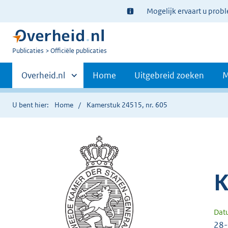
Ter
Mogelijk ervaart u prob
informatie:
U
Publicaties
Officiële publicaties
bent
Primaire
nu
Andere
Overheid.nl
Home
Uitgebreid zoeken
M
hier:
sites
navigatie
binnen
U bent hier:
Home
Kamerstuk 24515, nr. 605
K
Dat
28-