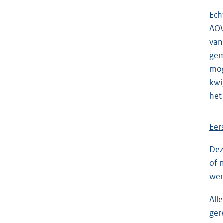
Ech
AOW
van
gem
mog
kwi
het
Eer
Dez
of 
wens
All
ger