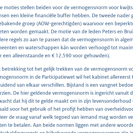
e moties stellen beiden voor de vermogensnorm voor kwijtsc
sen een kleine financiële buffer hebben. De tweede nader ge
ebakende groep (AOW-gerechtigden) waarvoor een beperkt
ten worden gemaakt. De motie van de leden Peters en Bruin
ere regels zo aan te passen dat de vermogensnorm in algeme
eenten en waterschappen kán worden verhoogd tot maximaa
r een alleenstaande en € 12.590 voor gehuwden).
 betrekking tot het gelijk trekken van de vermogensnorm vo
mogensnorm in de Participatiewet wil het kabinet allereerst 
uidend van elkaar verschillen. Bijstand is een vangnet bed
rzien. De hier geldende vermogensnorm is ingericht vanui
wacht dat hij dit te gelde maakt om in zijn levensonderhoud
aald voor het gebruik of het profijt hebben van overheidsv
leer de vraag vanaf welk tegoed van iemand mag worden ver
ten te betalen. Aan beide normen liggen met andere woorde
jtscheldingsregels en bijbehorende vermogensnormen zijn in 