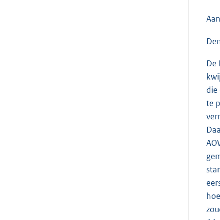
Aan
Den
De 
kwi
die
te 
ver
Daa
AOW
gem
sta
eer
hoe
zou