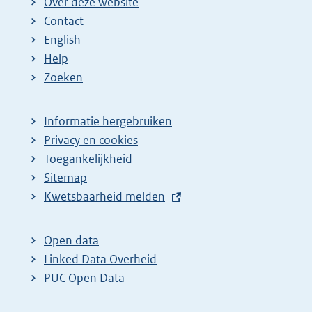
Over deze website
Contact
English
Help
Zoeken
Informatie hergebruiken
Privacy en cookies
Toegankelijkheid
Sitemap
E
Kwetsbaarheid melden
x
t
Open data
e
Linked Data Overheid
r
PUC Open Data
n
e