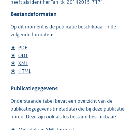
heeft als identifier "ah-tk-20142015-717".
o
t
Bestandsformaten
t
e
Op dit moment is de publicatie beschikbaar in de
:
4
volgende formaten:
2
K
D
PDF
b
b
o
D
ODT
e
b
w
o
D
XML
s
e
b
n
w
o
D
HTML
t
s
e
b
l
n
w
o
a
t
s
e
o
l
n
w
n
a
t
s
Publicatiegegevens
a
o
l
n
d
n
a
t
Onderstaande tabel bevat een overzicht van de
d
a
o
l
s
d
n
a
publicatiegegevens (metadata) die bij deze publicatie
p
d
a
o
g
s
d
n
horen. Deze zijn ook als los bestand beschikbaar:
u
p
d
a
r
g
s
d
b
u
p
d
o
r
g
s
Metadata in XML formaat
b