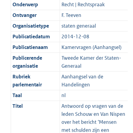
K
2
Onderwerp
Recht | Rechtspraak
t
a
b
K
t
Ontvanger
F. Teeven
b
Organisatietype
staten generaal
Publicatiedatum
2014-12-08
Publicatienaam
Kamervragen (Aanhangsel)
Publicerende
Tweede Kamer der Staten-
organisatie
Generaal
Rubriek
Aanhangsel van de
parlementair
Handelingen
Taal
nl
Titel
Antwoord op vragen van de
leden Schouw en Van Nispen
over het bericht ‘Mensen
met schulden zijn een