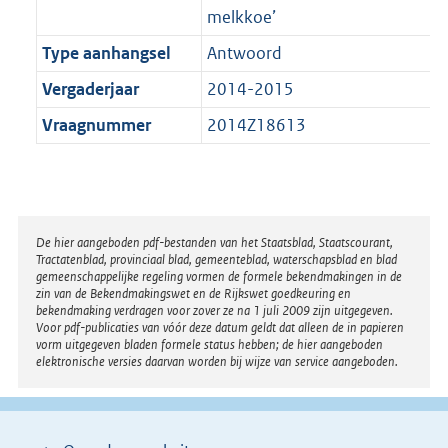
melkkoe’
Type aanhangsel
Antwoord
Vergaderjaar
2014-2015
Vraagnummer
2014Z18613
Disclaimer
De hier aangeboden pdf-bestanden van het Staatsblad, Staatscourant,
Tractatenblad, provinciaal blad, gemeenteblad, waterschapsblad en blad
gemeenschappelijke regeling vormen de formele bekendmakingen in de
zin van de Bekendmakingswet en de Rijkswet goedkeuring en
bekendmaking verdragen voor zover ze na 1 juli 2009 zijn uitgegeven.
Voor pdf-publicaties van vóór deze datum geldt dat alleen de in papieren
vorm uitgegeven bladen formele status hebben; de hier aangeboden
elektronische versies daarvan worden bij wijze van service aangeboden.