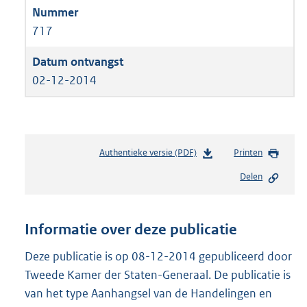
717
02-12-2014
Authentieke versie (PDF)
b
Printen
e
Delen
s
t
a
n
Informatie over deze publicatie
d
s
Deze publicatie is op 08-12-2014 gepubliceerd door
g
Tweede Kamer der Staten-Generaal. De publicatie is
r
van het type Aanhangsel van de Handelingen en
o