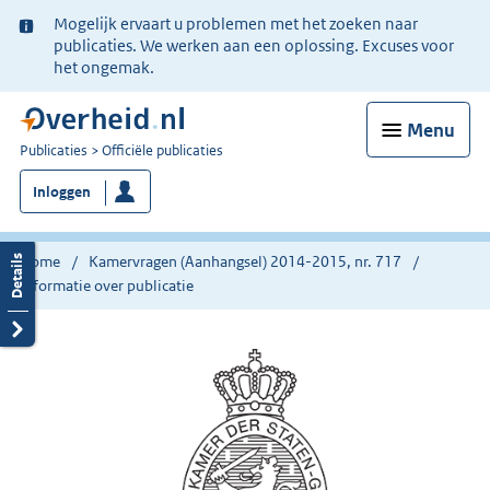
Ter
Mogelijk ervaart u problemen met het zoeken naar
informatie:
publicaties. We werken aan een oplossing. Excuses voor
het ongemak.
Menu
U
Publicaties
Officiële publicaties
bent
Inloggen
nu
hier:
Home
Kamervragen (Aanhangsel) 2014-2015, nr. 717
Informatie over publicatie