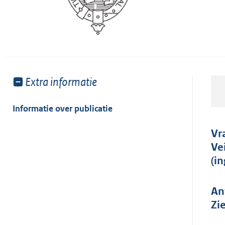
Toon
Extra informatie
meer
van:
Informatie over publicatie
Vr
Ve
(i
An
Zi