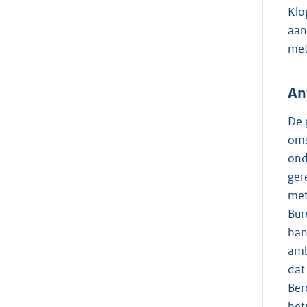
Klo
aan
met
An
De 
oms
ond
ger
met
Bur
han
amb
dat
Ber
bet