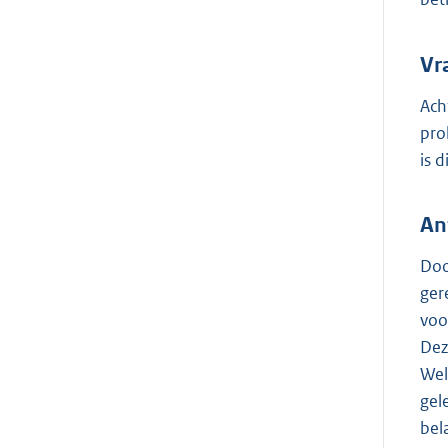
Vr
Ach
pro
is 
An
Doo
ger
voo
Dez
Wel
gel
bel