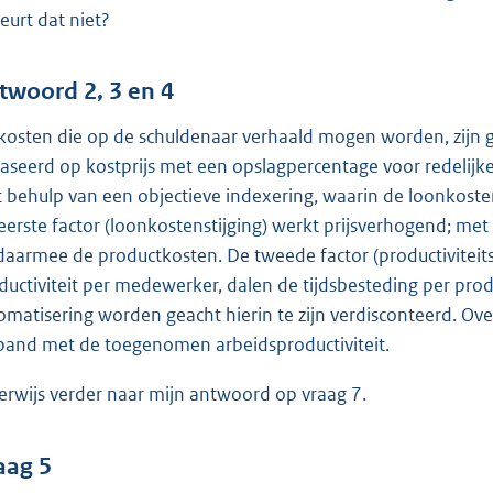
eurt dat niet?
twoord 2, 3 en 4
kosten die op de schuldenaar verhaald mogen worden, zijn ge
aseerd op kostprijs met een opslagpercentage voor redelijke
 behulp van een objectieve indexering, waarin de loonkostenst
eerste factor (loonkostenstijging) werkt prijsverhogend; met
daarmee de productkosten. De tweede factor (productiviteitss
ductiviteit per medewerker, dalen de tijdsbesteding per pro
omatisering worden geacht hierin te zijn verdisconteerd. Ove
band met de toegenomen arbeidsproductiviteit.
verwijs verder naar mijn antwoord op vraag 7.
aag 5