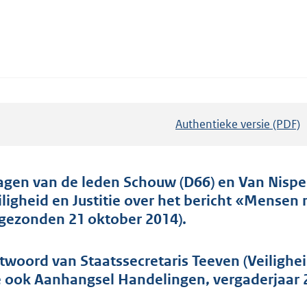
Authentieke versie (PDF)
b
e
s
t
agen van de leden Schouw (D66) en Van Nispen
a
iligheid en Justitie over het bericht «Mensen
n
ngezonden 21 oktober 2014).
d
s
twoord van Staatssecretaris Teeven (Veilighei
g
e ook Aanhangsel Handelingen, vergaderjaar 
r