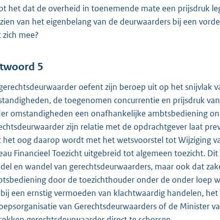
pt het dat de overheid in toenemende mate een prijsdruk leg
zien van het eigenbelang van de deurwaarders bij een vorde
 zich mee?
twoord 5
gerechtsdeurwaarder oefent zijn beroep uit op het snijvla
tandigheden, de toegenomen concurrentie en prijsdruk van
er omstandigheden een onafhankelijke ambtsbediening ond
echtsdeurwaarder zijn relatie met de opdrachtgever laat pr
 het oog daarop wordt met het wetsvoorstel tot Wijziging 
eau Financieel Toezicht uitgebreid tot algemeen toezicht. Dit
del en wandel van gerechtsdeurwaarders, maar ook dat zaken
tsbediening door de toezichthouder onder de onder loep wo
 bij een ernstig vermoeden van klachtwaardig handelen, het B
oepsorganisatie van Gerechtsdeurwaarders of de Minister van 
rokken gerechtsdeurwaarder direct te schorsen.