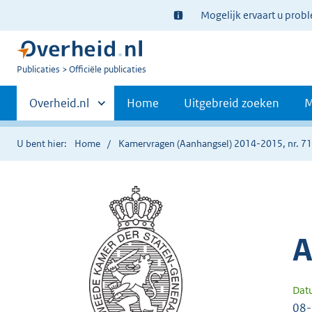
Ter
Mogelijk ervaart u prob
informatie:
U
Publicaties
Officiële publicaties
bent
Primaire
nu
Andere
Overheid.nl
Home
Uitgebreid zoeken
M
hier:
sites
navigatie
binnen
U bent hier:
Home
Kamervragen (Aanhangsel) 2014-2015, nr. 7
A
Dat
08-