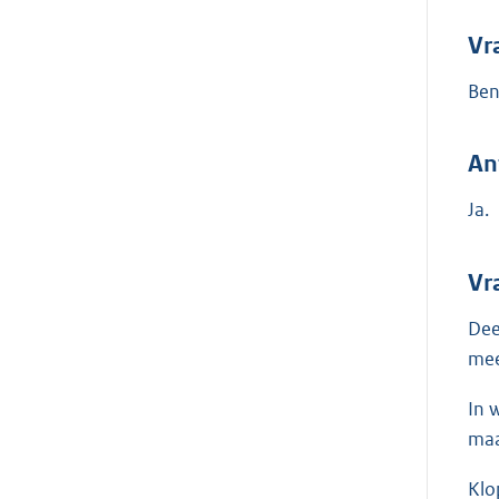
Vr
Ben
An
Ja.
Vr
Dee
mee
In 
maa
Klo