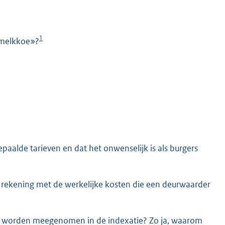
1
 melkkoe»?
K
bepaalde tarieven en dat het onwenselijk is als burgers
 rekening met de werkelijke kosten die een deurwaarder
et worden meegenomen in de indexatie? Zo ja, waarom