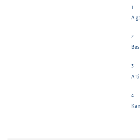
1
Alg
2
Bes
3
Art
4
Ka