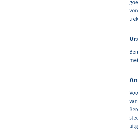
goe
vor
tre
Vr
Ben
met
An
Voo
van
Ber
ste
uit