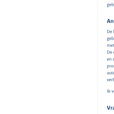
geb
An
De 
geb
met
De 
en 
pro
aut
ver
Ik 
Vr