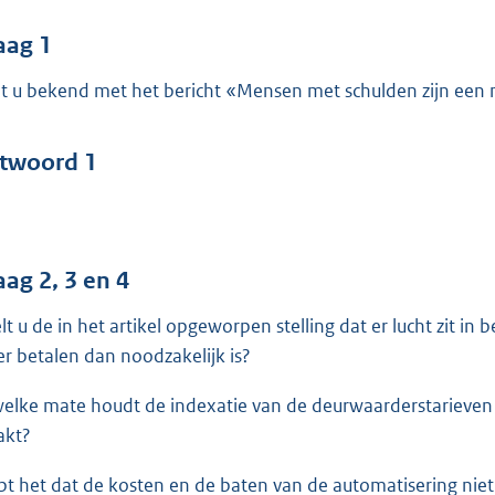
o
o
aag 1
t
t u bekend met het bericht «Mensen met schulden zijn een
t
e
:
twoord 1
4
2
b
aag 2, 3 en 4
lt u de in het artikel opgeworpen stelling dat er lucht zit in 
r betalen dan noodzakelijk is?
welke mate houdt de indexatie van de deurwaarderstarieven
kt?
pt het dat de kosten en de baten van de automatisering ni