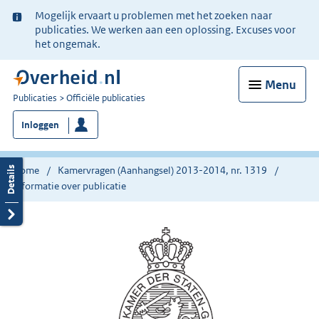
Ter
Mogelijk ervaart u problemen met het zoeken naar
informatie:
publicaties. We werken aan een oplossing. Excuses voor
het ongemak.
Menu
U
Publicaties
Officiële publicaties
bent
Inloggen
nu
hier:
Home
Kamervragen (Aanhangsel) 2013-2014, nr. 1319
Informatie over publicatie