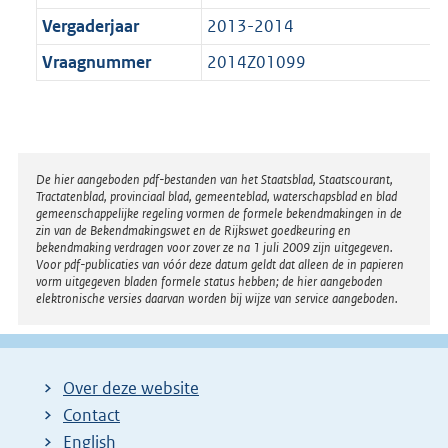
Vergaderjaar
2013-2014
Vraagnummer
2014Z01099
Disclaimer
De hier aangeboden pdf-bestanden van het Staatsblad, Staatscourant,
Tractatenblad, provinciaal blad, gemeenteblad, waterschapsblad en blad
gemeenschappelijke regeling vormen de formele bekendmakingen in de
zin van de Bekendmakingswet en de Rijkswet goedkeuring en
bekendmaking verdragen voor zover ze na 1 juli 2009 zijn uitgegeven.
Voor pdf-publicaties van vóór deze datum geldt dat alleen de in papieren
vorm uitgegeven bladen formele status hebben; de hier aangeboden
elektronische versies daarvan worden bij wijze van service aangeboden.
Over deze website
Contact
English