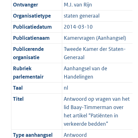
K
2
Ontvanger
M.J. van Rijn
t
a
b
K
t
Organisatietype
staten generaal
b
Publicatiedatum
2014-03-10
Publicatienaam
Kamervragen (Aanhangsel)
Publicerende
Tweede Kamer der Staten-
organisatie
Generaal
Rubriek
Aanhangsel van de
parlementair
Handelingen
Taal
nl
Titel
Antwoord op vragen van het
lid Baay-Timmerman over
het artikel “Patiënten in
verkeerde bedden”
Type aanhangsel
Antwoord