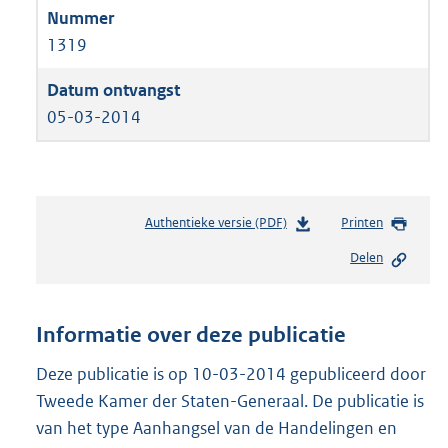
1319
05-03-2014
Authentieke versie (PDF)
b
Printen
e
Delen
s
t
a
n
Informatie over deze publicatie
d
s
Deze publicatie is op 10-03-2014 gepubliceerd door
g
Tweede Kamer der Staten-Generaal. De publicatie is
r
van het type Aanhangsel van de Handelingen en
o